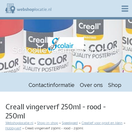
Overslaan
en
naar
de
W
inhoud
e
gaan
b
s
h
Schoolleverancier op maat
o
p
l
o
c
a
t
Contactinformatie
Over ons
Shop
i
e
.
n
Creall vingerverf 250ml - rood -
l
250ml
Webshoplocatie.nl
Shop-in-shop
Speelgoed
Creatief voor groot en klein
Kruimelpad
Hobbyverf
Creall vingerverf 250ml - rood - 250ml