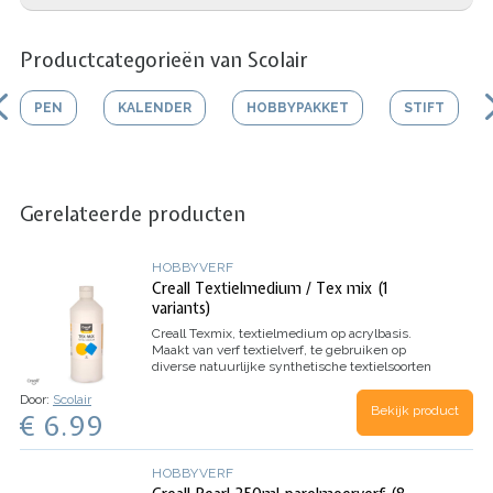
Productcategorieën van Scolair
PEN
KALENDER
HOBBYPAKKET
STIFT
Gerelateerde producten
HOBBYVERF
Creall Textielmedium / Tex mix (1
variants)
Creall Texmix, textielmedium op acrylbasis.
Maakt van verf textielverf, te gebruiken op
diverse natuurlijke synthetische textielsoorten
Wasbaar op 30˚C, te fixeren met een strijkijzer
Door:
Scolair
(na droging 2u)
Mengverhouding: 1 deel
Bekijk product
€ 6.99
plakkaatverf / 1 deel Texmix
HELAAS IS DE
1000ML NIET MEER LEVERBAAR !
HOBBYVERF