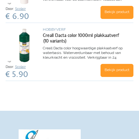
Europese veiligheidsnormen EN 71-7
Door:
Scolair
Bekijk product
€ 6.90
HOBBYVERF
Creall Dacta color 1000ml plakkaatverf
(10 variants)
Creall Dacta color hoogwaardige plakkaatverf op
waterbasis.
Waterverdunbaar met behoud van
kleurkracht en viscositeit.
Verkrijgbaar in 24
kleuren !
Door:
Scolair
Bekijk product
€ 5.90