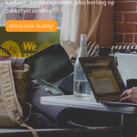
kantoor- en opslagruimte, plús korting op
pakketverzending?
Word ook buddy!