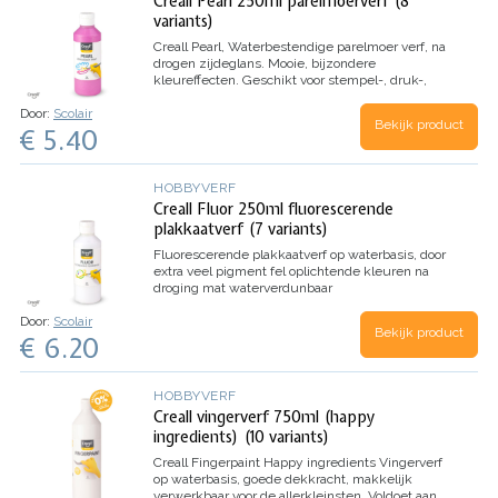
Creall Pearl 250ml parelmoerverf (8
variants)
Creall Pearl,
Waterbestendige parelmoer verf, na
drogen zijdeglans.
Mooie, bijzondere
kleureffecten.
Geschikt voor stempel-, druk-,
kras en vouwtechniek.
Door:
Scolair
Bekijk product
€ 5.40
HOBBYVERF
Creall Fluor 250ml fluorescerende
plakkaatverf (7 variants)
Fluorescerende plakkaatverf op waterbasis,
door
extra veel pigment fel oplichtende kleuren
na
droging mat
waterverdunbaar
Door:
Scolair
Bekijk product
€ 6.20
HOBBYVERF
Creall vingerverf 750ml (happy
ingredients) (10 variants)
Creall Fingerpaint Happy ingredients
Vingerverf
op waterbasis, goede dekkracht, makkelijk
verwerkbaar voor de allerkleinsten.
Voldoet aan