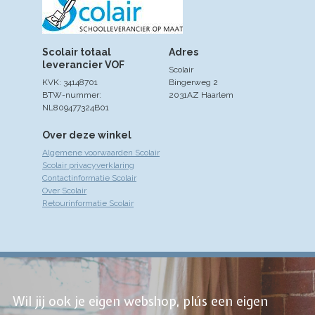
Scolair totaal
Adres
leverancier VOF
Scolair
KVK: 34148701
Bingerweg 2
BTW-nummer:
2031AZ Haarlem
NL809477324B01
Over deze winkel
Algemene voorwaarden Scolair
Scolair privacyverklaring
Contactinformatie Scolair
Over Scolair
Retourinformatie Scolair
Wil jij ook je eigen webshop, plús een eigen