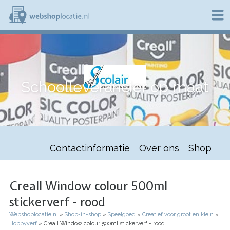
Overslaan
en
naar
de
W
inhoud
e
gaan
b
s
h
Schoolleverancier op maat
o
p
l
o
c
a
t
Contactinformatie
Over ons
Shop
i
e
.
n
Creall Window colour 500ml
l
stickerverf - rood
Webshoplocatie.nl
Shop-in-shop
Speelgoed
Creatief voor groot en klein
Kruimelpad
Hobbyverf
Creall Window colour 500ml stickerverf - rood