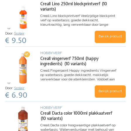
Creall Lino 250ml blockprintverf (10
variants)
Creall Lino blockprintverf
Veelzijdige blockprint
verf op waterbasis, goede dekkracht,
kleurkrachtig, lang verwerkbaar door lange
droogtijd
Door:
Scolair
Bekijk product
€ 9.50
HOBBYVERF
Creall vingerverf 750ml (happy
ingredients) (10 variants)
Creall Fingerpaint Happy ingredients
Vingerverf
op waterbasis, goede dekkracht, makkelijk
verwerkbaar voor de allerkleinsten.
Voldoet aan
Europese veiligheidsnormen EN 71-7
Door:
Scolair
Bekijk product
€ 6.90
HOBBYVERF
Creall Dacta color 1000ml plakkaatverf
(10 variants)
Creall Dacta color hoogwaardige plakkaatverf op
waterbasis.
Waterverdunbaar met behoud van