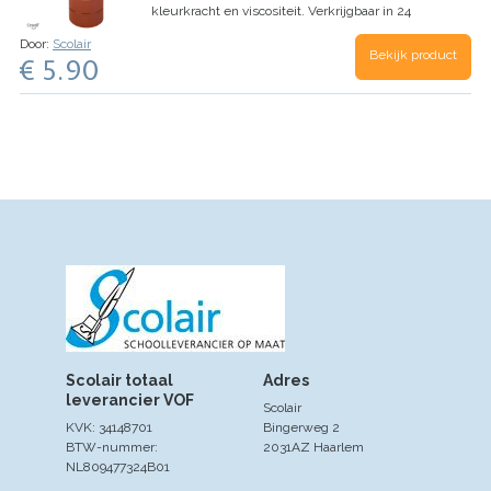
kleurkracht en viscositeit.
Verkrijgbaar in 24
kleuren !
Door:
Scolair
Bekijk product
€ 5.90
Scolair totaal
Adres
leverancier VOF
Scolair
KVK: 34148701
Bingerweg 2
BTW-nummer:
2031AZ Haarlem
NL809477324B01