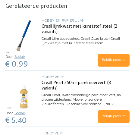
Gerelateerde producten
HOBBY EN PAPIERLIJM
Creall lijmkwast met kunststof steel (2
variants)
Creall Lijm accessoires, Creall Glue brush
Creall
lijmkwastje met kunststof steel 12cm
Door:
Scolair
Bekijk product
€ 0.99
HOBBYVERF
Creall Pearl 250ml parelmoerverf (8
variants)
Creall Pearl,
Waterbestendige parelmoer verf, na
drogen zijdeglans.
Mooie, bijzondere
kleureffecten.
Geschikt voor stempel-, druk-,
kras en vouwtechniek.
Door:
Scolair
Bekijk product
€ 5.40
HOBBYVERF