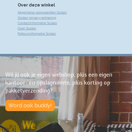
Over deze winkel
Algemene voorwaarden Scolair
Scolair privacyverklaring
Contactinformatie Scolair
Over Scolair
Retourinformatie Scolair
Wil jij ook je eigen webshop, plús een eigen
kantoor- en opslagruimte, plús korting op
pakketverzending?
Word ook buddy!