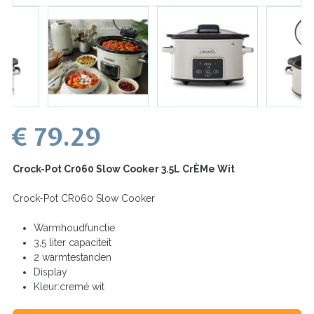
€ 79.29
Crock-Pot Cr060 Slow Cooker 3.5L CrÈMe Wit
Crock-Pot CR060 Slow Cooker
Warmhoudfunctie
3,5 liter capaciteit
2 warmtestanden
Display
Kleur:cremé wit