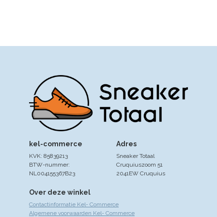
kel-commerce
Adres
KVK: 85839213
Sneaker Totaal
BTW-nummer:
Cruquiuszoom 51
NL004155367B23
2041EW Cruquius
Over deze winkel
Contactinformatie Kel- Commerce
Algemene voorwaarden Kel- Commerce