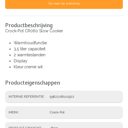
Ga naar de webshop
Productbeschrijving
Crock-Pot CR060 Slow Cooker
Warmhoudfunctie
3,5 liter capaciteit
2 warmtestanden
Display
Kleur:cremé wit
Producteigenschappen
INTERNE REFERENTIE
9382208110922
MERK
Crock-Pot
PRODUCT GEWICHT
4800