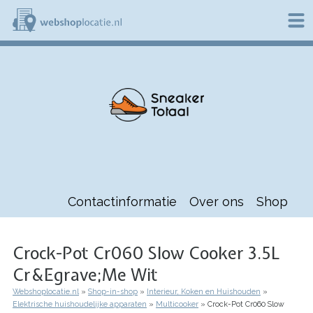
Overslaan
en
naar
de
W
inhoud
e
gaan
b
s
h
o
p
l
o
c
a
t
Contactinformatie
Over ons
Shop
i
e
.
n
Crock-Pot Cr060 Slow Cooker 3.5L
l
Cr&Egrave;Me Wit
Webshoplocatie.nl
Shop-in-shop
Interieur, Koken en Huishouden
Kruimelpad
Elektrische huishoudelijke apparaten
Multicooker
Crock-Pot Cr060 Slow