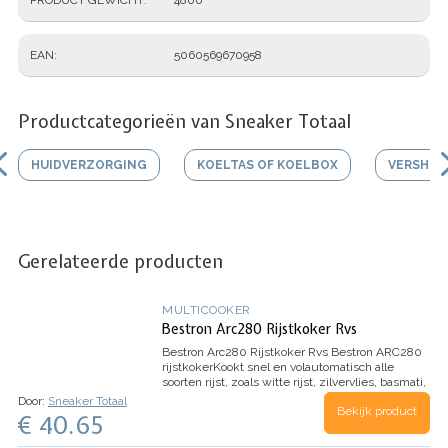
EAN
5060569670958
Productcategorieën van Sneaker Totaal
HUIDVERZORGING
KOELTAS OF KOELBOX
VERSHO
Gerelateerde producten
MULTICOOKER
Bestron Arc280 Rijstkoker Rvs
Bestron Arc280 Rijstkoker Rvs
Bestron ARC280
rijstkoker
Kookt snel en volautomatisch alle
soorten rijst, zoals witte rijst, zilvervlies, basmati,
pandan, sushi, risotto, etc ...
Houdt de rijst enkele
Door:
Sneaker Totaal
Bekijk product
uren op…
€ 40.65