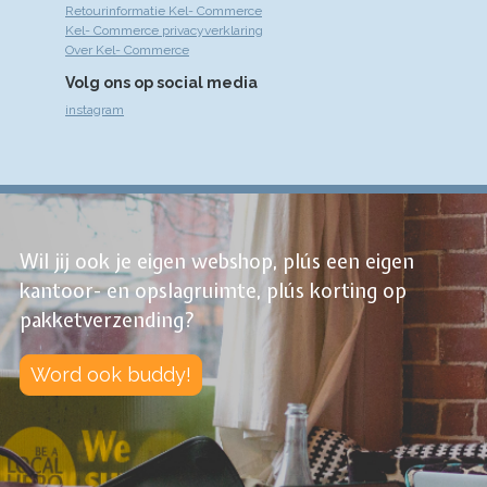
Retourinformatie Kel- Commerce
Kel- Commerce privacyverklaring
Over Kel- Commerce
Volg ons op social media
instagram
Wil jij ook je eigen webshop, plús een eigen
kantoor- en opslagruimte, plús korting op
pakketverzending?
Word ook buddy!