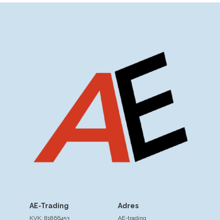
AE-Trading
Adres
KVK: 81866453
AE-trading