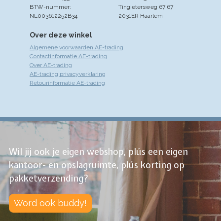
BTW-nummer:
Tingietersweg 67 67
NL003612252B34
2031ER Haarlem
Over deze winkel
Algemene voorwaarden AE-trading
Contactinformatie AE-trading
Over AE-trading
AE-trading privacyverklaring
Retourinformatie AE-trading
Wil jij ook je eigen webshop, plús een eigen
kantoor- en opslagruimte, plús korting op
pakketverzending?
Word ook buddy!