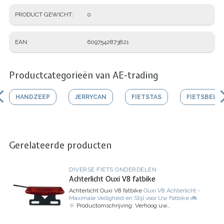
PRODUCT GEWICHT
0
EAN
6097542873821
Productcategorieën van AE-trading
HANDZEEP
JERRYCAN
FIETSTAS
FIETSBEL
Gerelateerde producten
DIVERSE FIETS ONDERDELEN
Achterlicht Ouxi V8 fatbike
Achterlicht Ouxi V8 fatbike
Ouxi V8 Achterlicht -
Maximale Veiligheid en Stijl voor Uw Fatbike 🚲
🔆
Productomschrijving:
Verhoog uw…