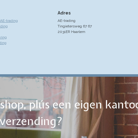
Adres
AE-trading
AE-trading
ading
Tingietersweg 67 67
2031ER Haarlem
ring
ding
ebshop, plús een eigen kanto
tverzending?