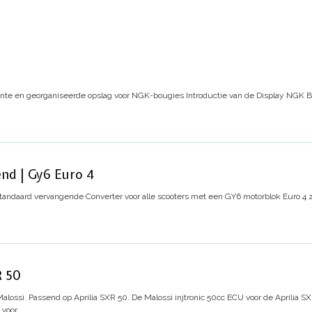
iënte en georganiseerde opslag voor NGK-bougies
Introductie van de Display NGK B
nd | Gy6 Euro 4
tandaard vervangende Converter voor alle scooters met een GY6 motorblok Euro 4
R 50
alossi. Passend op Aprilia SXR 50. De Malossi injtronic 50cc ECU voor de Aprilia S
 voor…