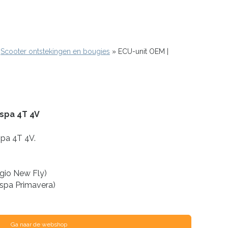
Scooter ontstekingen en bougies
ECU-unit OEM |
espa 4T 4V
spa 4T 4V.
)
gio New Fly)
espa Primavera)
Ga naar de webshop