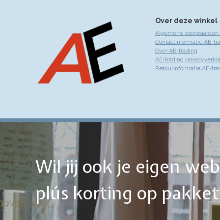
Over deze winkel
Algemene voorwaarden 
Contactinformatie AE-tr
Over AE-trading
AE-trading privacyverkla
Retourinformatie AE-tra
Wil jij ook je eigen w
plús korting op pakke