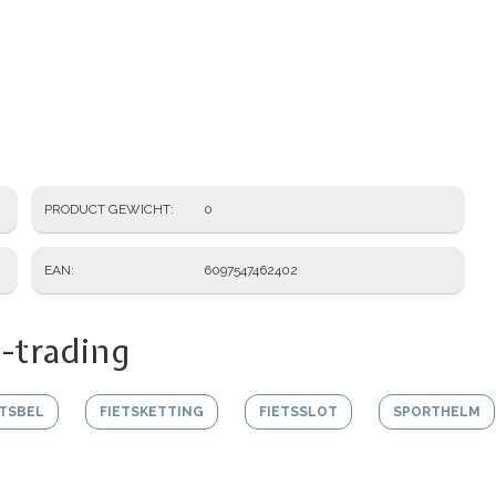
PRODUCT GEWICHT
0
EAN
6097547462402
-trading
ETSBEL
FIETSKETTING
FIETSSLOT
SPORTHELM