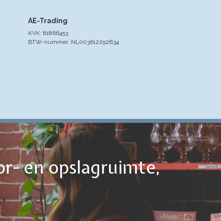
AE-Trading
KVK: 81866453
BTW-nummer: NL003612252B34
or- en opslagruimte,