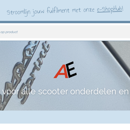
!
e-ShopHub
Stroomlijn jouw fulfilment met onze
 op product
voor alle scooter onderdelen en 