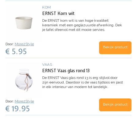
KOM
ERNST Kom wit
De ERNST kom wit is van hoge kwaliteit
keramiek met een geglazuurde afwerking. Dek
je tafel sfeervol met dit mooie servies.
Door:
More2Style
Bekijk product
€ 5.95
VAAS
ERNST Vaas glas rond 13
De ERNST Vaas glas rond 13 is erg stijlvol door
zijn eenvoud. Daardoor is de vaas tijdloos en past
in elk interieur van modern tot landelijk.
Door:
More2Style
Bekijk product
€ 19.95