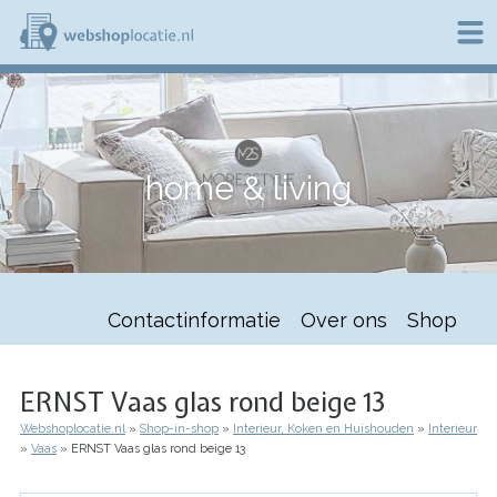
Overslaan
en
naar
de
W
inhoud
e
gaan
b
s
h
home & living
o
p
l
o
c
a
t
Contactinformatie
Over ons
Shop
i
e
.
n
ERNST Vaas glas rond beige 13
l
Webshoplocatie.nl
Shop-in-shop
Interieur, Koken en Huishouden
Interieur
Kruimelpad
Vaas
ERNST Vaas glas rond beige 13