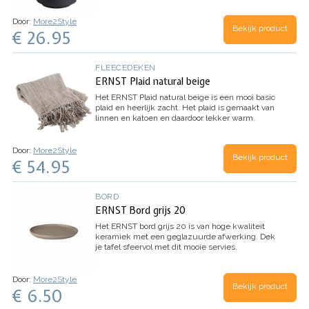
Door:
More2Style
Bekijk product
€ 26.95
FLEECEDEKEN
ERNST Plaid natural beige
​Het ERNST Plaid natural beige is een mooi basic
plaid en heerlijk zacht. Het plaid is gemaakt van
linnen en katoen en daardoor lekker warm.
Door:
More2Style
Bekijk product
€ 54.95
BORD
ERNST Bord grijs 20
Het ERNST bord grijs 20 is van hoge kwaliteit
keramiek met een geglazuurde afwerking. Dek
je tafel sfeervol met dit mooie servies.
Door:
More2Style
Bekijk product
€ 6.50