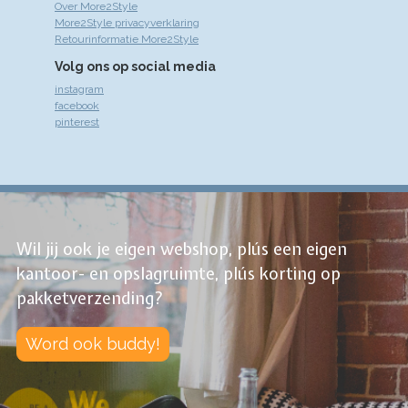
Over More2Style
More2Style privacyverklaring
Retourinformatie More2Style
Volg ons op social media
instagram
facebook
pinterest
Wil jij ook je eigen webshop, plús een eigen
kantoor- en opslagruimte, plús korting op
pakketverzending?
Word ook buddy!