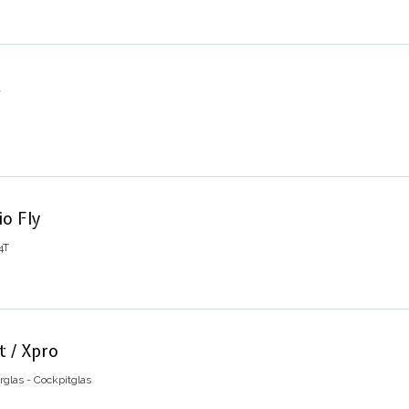
a
io Fly
4T
t / Xpro
rglas - Cockpitglas