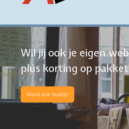
Wil jij ook je eigen w
plús korting op pakke
Word ook buddy!