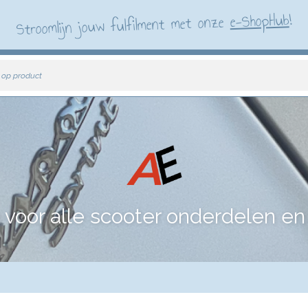
!
e-ShopHub
Stroomlijn jouw fulfilment met onze
 op product
voor alle scooter onderdelen en 