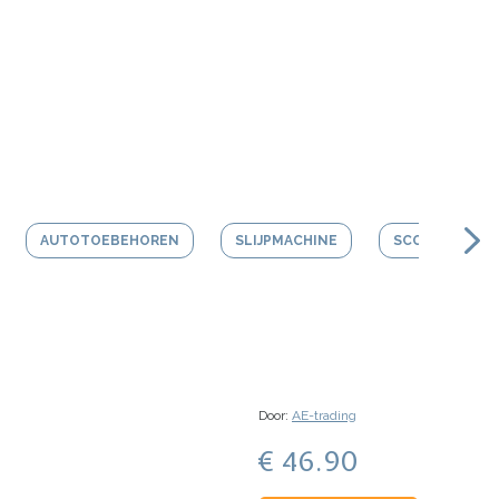
AUTOTOEBEHOREN
SLIJPMACHINE
SCOOTER HEL
Door:
AE-trading
€ 46.90