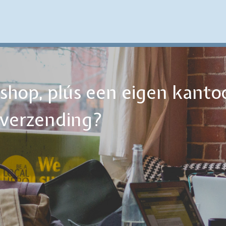
ebshop, plús een eigen kanto
tverzending?