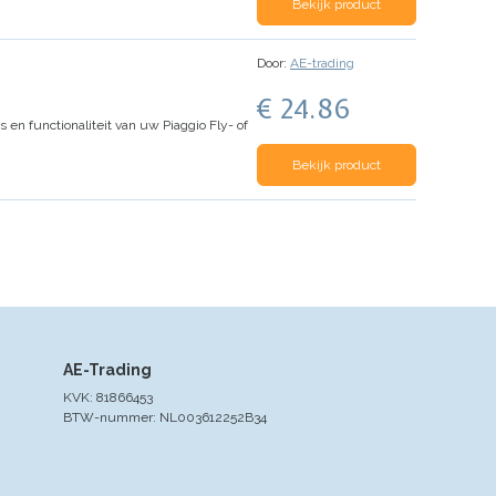
Bekijk product
Door:
AE-trading
€ 24.86
s en functionaliteit van uw Piaggio Fly- of
Bekijk product
AE-Trading
KVK: 81866453
BTW-nummer: NL003612252B34