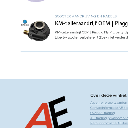
SCOOTER AANDRIJVING EN KABELS
KM-telleraandrijf OEM | Piaggi
KM-telleraandrijf OEM | Piaggio Fly / Liberty
Up
Liberty-scooter verbeteren? Zoek niet verder 
Over deze winkel
Algemene voorwaarden 
Contactinformatie AE-tr
Over AE-trading
AE-trading privacyverkla
Retourinformatie AE-tra