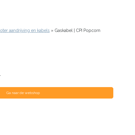
oter aandrijving en kabels
Gaskabel | CPI Popcorn
r
Ga naar de webshop