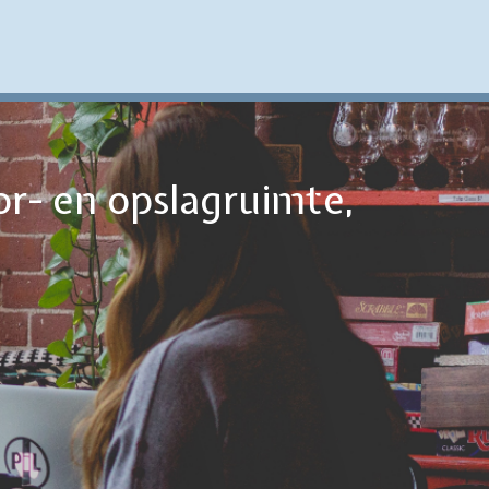
or- en opslagruimte,