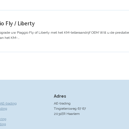
o Fly / Liberty
grade uw Piaggio Fly of Liberty met het KM-telleraandrijf OEM
Wilt u de prestatie
dan het KM-…
Adres
AE-trading
AE-trading
ading
Tingietersweg 67 67
2031ER Haarlem
ring
ding