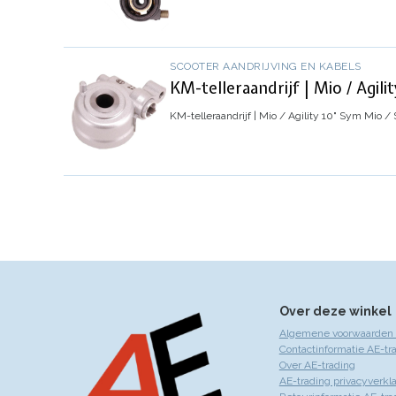
SCOOTER AANDRIJVING EN KABELS
KM-telleraandrijf | Mio / Agilit
KM-telleraandrijf | Mio / Agility 10"
Sym Mio / S
Over deze winkel
Algemene voorwaarden 
Contactinformatie AE-tr
Over AE-trading
AE-trading privacyverkla