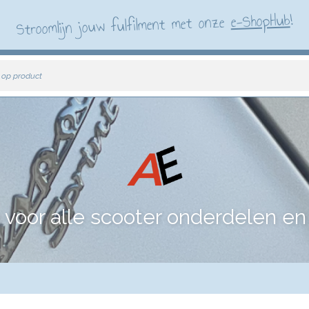
!
e-ShopHub
Stroomlijn jouw fulfilment met onze
 op product
voor alle scooter onderdelen en 