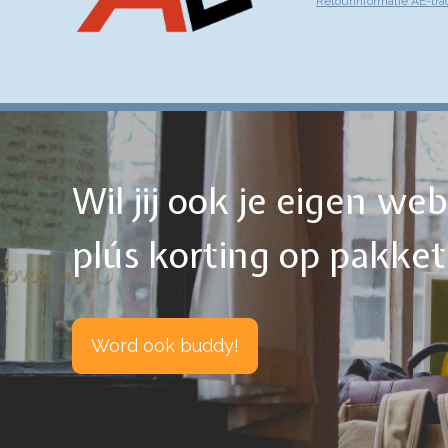
Retourinformatie AE-tra
Wil jij ook je eigen w
plús korting op pakke
Word ook buddy!