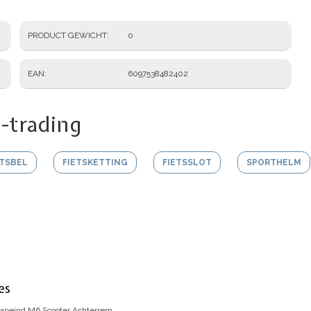
PRODUCT GEWICHT
0
EAN
6097538482402
-trading
ETSBEL
FIETSKETTING
FIETSSLOT
SPORTHELM
es
tapeind M6 Scooter Achterrem