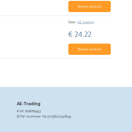
Bekijk product
Door:
AE-trading
€ 24.22
Bekijk product
AE-Trading
KVK: 81866453
BTW-nummer: NL003612252B34