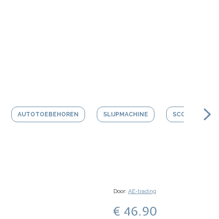
AUTOTOEBEHOREN
SLIJPMACHINE
SCOOTER HEL
Door:
AE-trading
€ 46.90