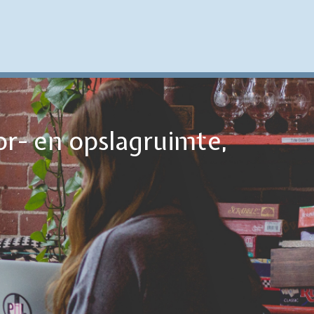
or- en opslagruimte,