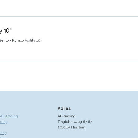
y 10"
ento - Kymco Agility 10"
Adres
AE-trading
AE-trading
ading
Tingietersweg 67 67
2031ER Haarlem
ring