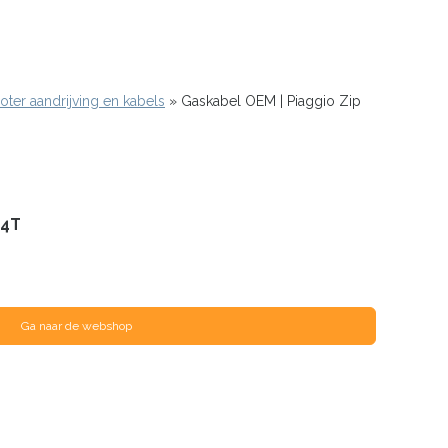
oter aandrijving en kabels
Gaskabel OEM | Piaggio Zip
 4T
Ga naar de webshop