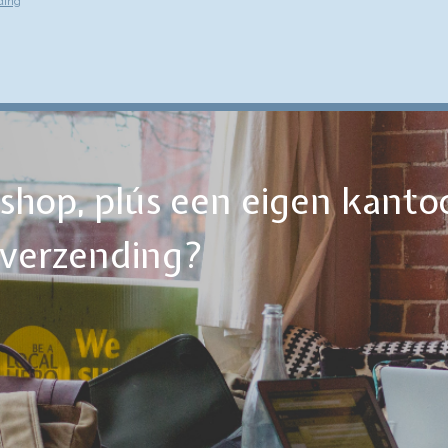
ding
ebshop, plús een eigen kanto
tverzending?