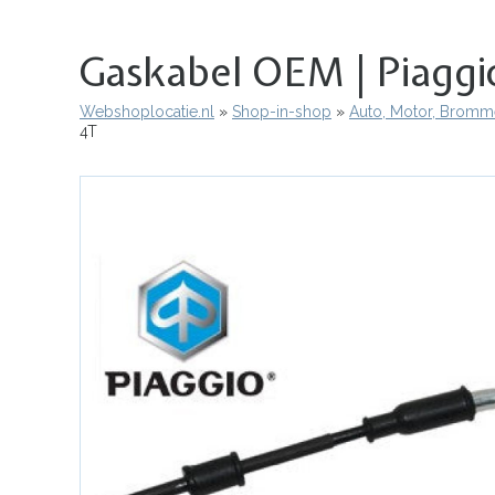
Gaskabel OEM | Piaggi
Webshoplocatie.nl
Shop-in-shop
Auto, Motor, Bromme
Kruimelpad
4T