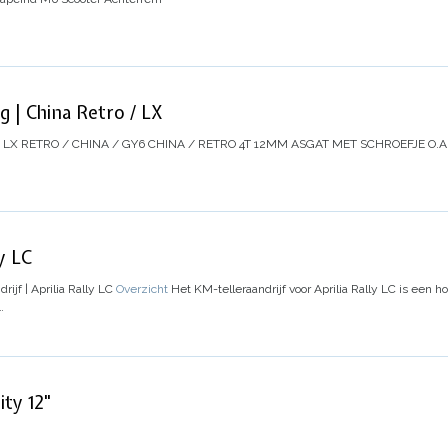
g | China Retro / LX
/ LX
RETRO / CHINA / GY6 CHINA / RETRO 4T 12MM ASGAT MET SCHROEFJE O.A.
y LC
rijf | Aprilia Rally LC
Overzicht
Het KM-telleraandrijf voor Aprilia Rally LC is een
…
ity 12"