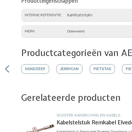
Producteigenschappen
INTERNE REFERENTIE
8486636716380
MERK
Doleweerd
Productcategorieën van AE
HANDZEEP
JERRYCAN
FIETSTAS
FI
Gerelateerde producten
SCOOTER AANDRIJVING EN KABELS
Kabelstelstuk Remkabel Elved
Kabelstelstuk Remkabel Elvedes
Draadeind / 