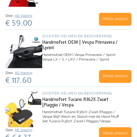
Door:
AE-trading
Bekijk product
€ 59.00
SCOOTER HELMEN EN BESCHERMING
Handmofset OEM | Vespa Primavera /
Sprint
Handmofset OEM | Vespa Primavera / Sprint
Vespa LX / S / LXV / Primavera / Sprint
Door:
AE-trading
Bekijk product
€ 117.60
SCOOTER HELMEN EN BESCHERMING
Handmofset Tucano R362X Zwart
|Piaggio / Vespa
Handmofset Tucano R362X Zwart |Piaggio /
Vespa
Blijf Warm en Stijlvol met de Hand Muff
Set Tucano R362X Zwart | Piaggio/Vespa
Introductie van de handmatige mofset Tucano
Door:
AE-trading
Urbano in strak zwart - het perfecte accessoire
Bekijk product
om je handen…