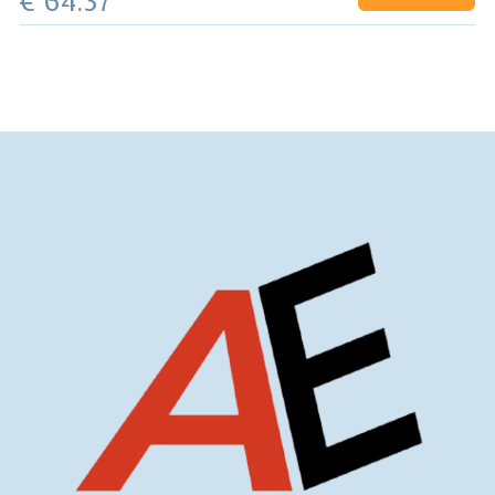
€ 64.37