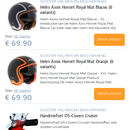
SCOOTER HELMEN EN BESCHERMING
Helm Axxis Hornet Royal Mat Blauw (6
variants)
Helm Axxis Hornet Royal Mat Blauw - XL
Introductie van de helm Axis Hornet Royal Mat
Blauw
Op zoek naar een helm die klassieke stijl
combineert met moderne eigenschappen? Zoek
Door:
AE-trading
niet verder dan de Helm Axxis Hornet Royal
Bekijk product
€ 69.90
Matte…
SCOOTER HELMEN EN BESCHERMING
Helm Axxis Hornet Royal Mat Oranje (6
variants)
Helm Axxis Hornet Royal Mat Oranje - XXL
Helm
Axis Hornet Royal Mat Oranje
Product
beschrijving
De Helm Axxis Hornet Royal Mat
Oranje is de perfecte combinatie van stijl en
Door:
AE-trading
veiligheid. Met zijn retro-look en elegant…
Bekijk product
€ 69.90
SCOOTER HELMEN EN BESCHERMING
Handmofset DS-Covers Cruiser
Handmofset DS-Covers Cruiser
Handmoffen voor
scooter universeel