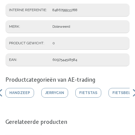
INTERNE REFERENTIE
8486799933788
MERK
Doleweerd
PRODUCT GEWICHT
0
EAN
6097544518584
Productcategorieën van AE-trading
HANDZEEP
JERRYCAN
FIETSTAS
FIETSBEL
Gerelateerde producten