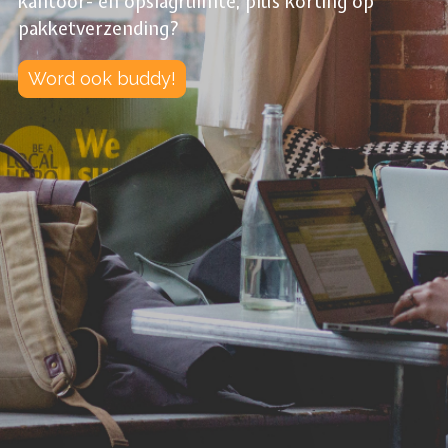
kantoor- en opslagruimte, plús korting op
pakketverzending?
Word ook buddy!