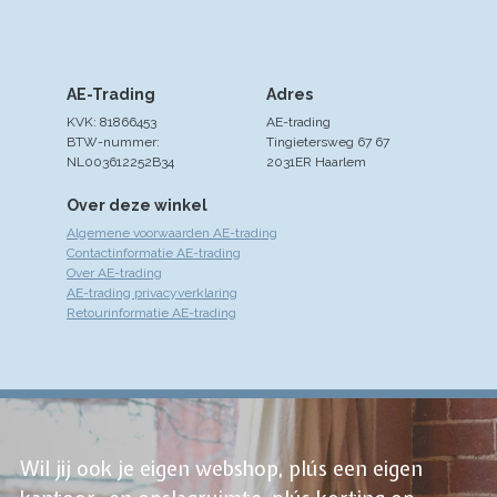
AE-Trading
Adres
KVK: 81866453
AE-trading
BTW-nummer:
Tingietersweg 67 67
NL003612252B34
2031ER Haarlem
Over deze winkel
Algemene voorwaarden AE-trading
Contactinformatie AE-trading
Over AE-trading
AE-trading privacyverklaring
Retourinformatie AE-trading
Wil jij ook je eigen webshop, plús een eigen