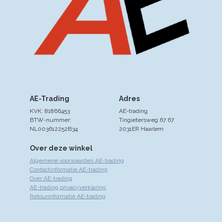
AE-Trading
Adres
KVK: 81866453
AE-trading
BTW-nummer:
Tingietersweg 67 67
NL003612252B34
2031ER Haarlem
Over deze winkel
Algemene voorwaarden AE-trading
Contactinformatie AE-trading
Over AE-trading
AE-trading privacyverklaring
Retourinformatie AE-trading