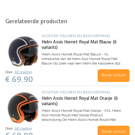
Gerelateerde producten
SCOOTER HELMEN EN BESCHERMING
Helm Axxis Hornet Royal Mat Blauw (6
variants)
Helm Axxis Hornet Royal Mat Blauw - XL
Introductie van de helm Axis Hornet Royal Mat
Blauw
Op zoek naar een helm die klassieke stijl
combineert met moderne eigenschappen? Zoek
Door:
AE-trading
niet verder dan de Helm Axxis Hornet Royal
Bekijk product
€ 69.90
Matte…
SCOOTER HELMEN EN BESCHERMING
Helm Axxis Hornet Royal Mat Oranje (6
variants)
Helm Axxis Hornet Royal Mat Oranje - XXL
Helm
Axis Hornet Royal Mat Oranje
Product
beschrijving
De Helm Axxis Hornet Royal Mat
Oranje is de perfecte combinatie van stijl en
Door:
AE-trading
veiligheid. Met zijn retro-look en elegant…
Bekijk product