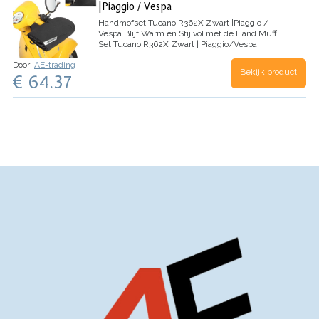
|Piaggio / Vespa
Handmofset Tucano R362X Zwart |Piaggio /
Vespa
Blijf Warm en Stijlvol met de Hand Muff
Set Tucano R362X Zwart | Piaggio/Vespa
Introductie van de handmatige mofset Tucano
Door:
AE-trading
Urbano in strak zwart - het perfecte accessoire
Bekijk product
€ 64.37
om je handen…