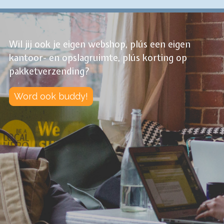
Wil jij ook je eigen webshop, plús een eigen
kantoor- en opslagruimte, plús korting op
pakketverzending?
Word ook buddy!