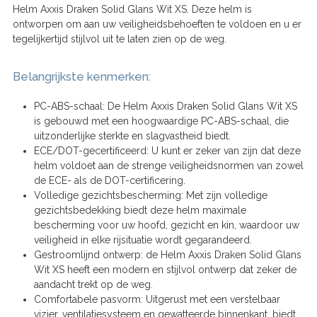
Helm Axxis Draken Solid Glans Wit XS. Deze helm is
ontworpen om aan uw veiligheidsbehoeften te voldoen en u er
tegelijkertijd stijlvol uit te laten zien op de weg.
Belangrijkste kenmerken:
PC-ABS-schaal: De Helm Axxis Draken Solid Glans Wit XS
is gebouwd met een hoogwaardige PC-ABS-schaal, die
uitzonderlijke sterkte en slagvastheid biedt.
ECE/DOT-gecertificeerd: U kunt er zeker van zijn dat deze
helm voldoet aan de strenge veiligheidsnormen van zowel
de ECE- als de DOT-certificering.
Volledige gezichtsbescherming: Met zijn volledige
gezichtsbedekking biedt deze helm maximale
bescherming voor uw hoofd, gezicht en kin, waardoor uw
veiligheid in elke rijsituatie wordt gegarandeerd.
Gestroomlijnd ontwerp: de Helm Axxis Draken Solid Glans
Wit XS heeft een modern en stijlvol ontwerp dat zeker de
aandacht trekt op de weg.
Comfortabele pasvorm: Uitgerust met een verstelbaar
vizier, ventilatiesysteem en gewatteerde binnenkant, biedt