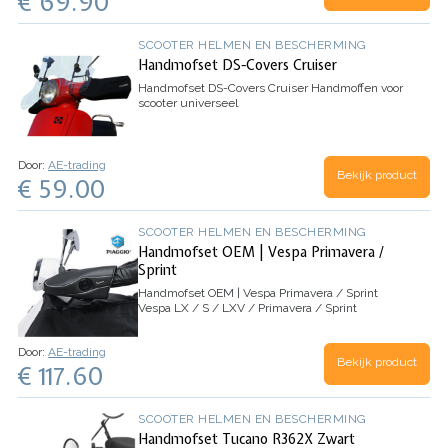
€ 69.90
SCOOTER HELMEN EN BESCHERMING
Handmofset DS-Covers Cruiser
Handmofset DS-Covers Cruiser
Handmoffen voor
scooter universeel
Door:
AE-trading
Bekijk product
€ 59.00
SCOOTER HELMEN EN BESCHERMING
Handmofset OEM | Vespa Primavera /
Sprint
Handmofset OEM | Vespa Primavera / Sprint
Vespa LX / S / LXV / Primavera / Sprint
Door:
AE-trading
Bekijk product
€ 117.60
SCOOTER HELMEN EN BESCHERMING
Handmofset Tucano R362X Zwart