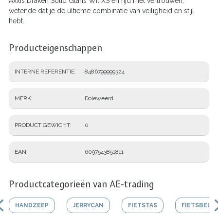
Axxis Draken Solid Glans Wit XS en rijd met vertrouwen,
wetende dat je de ultieme combinatie van veiligheid en stijl
hebt.
Producteigenschappen
INTERNE REFERENTIE
8486799999324
MERK
Doleweerd
PRODUCT GEWICHT
0
EAN
6097543851811
Productcategorieën van AE-trading
HANDZEEP
JERRYCAN
FIETSTAS
FIETSBEL