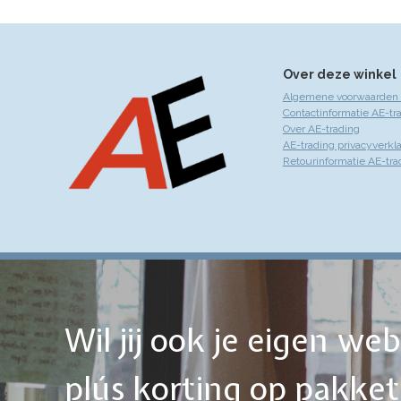
Over deze winkel
Algemene voorwaarden 
Contactinformatie AE-tr
Over AE-trading
AE-trading privacyverkla
Retourinformatie AE-tra
Wil jij ook je eigen w
plús korting op pakke