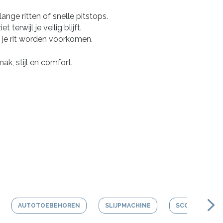
ge ritten of snelle pitstops.
erwijl je veilig blijft.
je rit worden voorkomen.
k, stijl en comfort.
AUTOTOEBEHOREN
SLIJPMACHINE
SCOOTER HEL