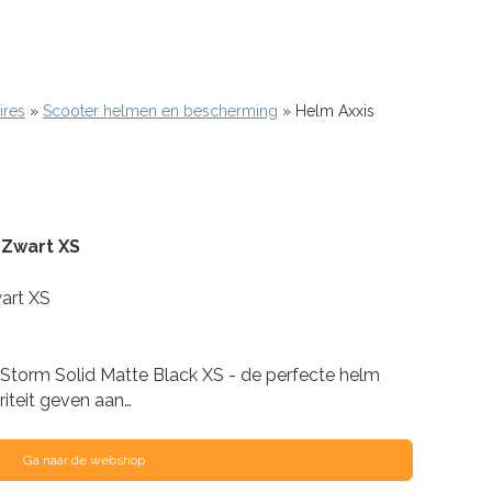
ires
Scooter helmen en bescherming
Helm Axxis
 Zwart XS
art XS
 Storm Solid Matte Black XS - de perfecte helm
riteit geven aan…
Ga naar de webshop