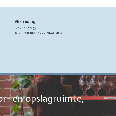
AE-Trading
KVK: 81866453
BTW-nummer: NL003612252B34
or- en opslagruimte,