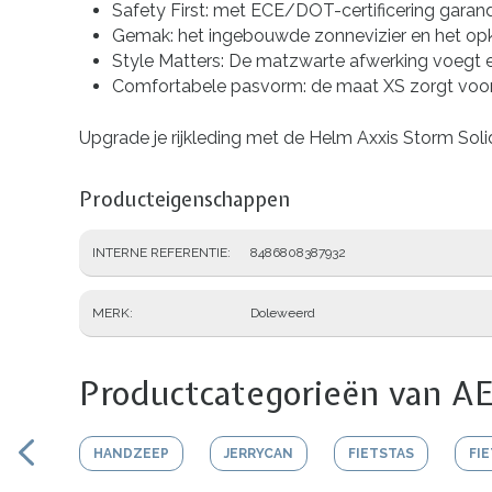
Safety First: met ECE/DOT-certificering garan
Gemak: het ingebouwde zonnevizier en het opkl
Style Matters: De matzwarte afwerking voegt een vl
Comfortabele pasvorm: de maat XS zorgt voor 
Upgrade je rijkleding met de Helm Axxis Storm Solid
Producteigenschappen
INTERNE REFERENTIE
8486808387932
MERK
Doleweerd
Productcategorieën van AE
HANDZEEP
JERRYCAN
FIETSTAS
FI