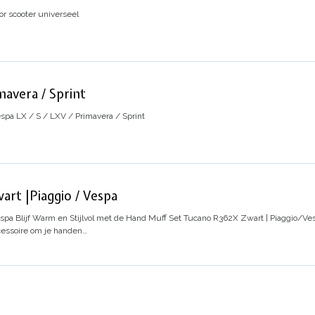
r scooter universeel
avera / Sprint
spa LX / S / LXV / Primavera / Sprint
rt |Piaggio / Vespa
espa
Blijf Warm en Stijlvol met de Hand Muff Set Tucano R362X Zwart | Piaggio/V
ccessoire om je handen…