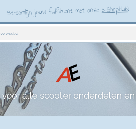
!
e-ShopHub
Stroomlijn jouw fulfilment met onze
 op product
voor alle scooter onderdelen en 