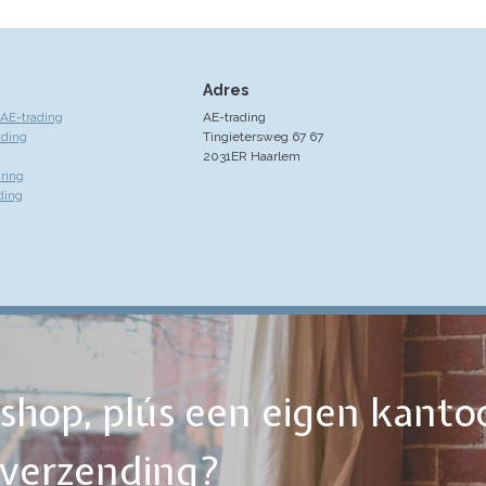
Adres
AE-trading
AE-trading
ading
Tingietersweg 67 67
2031ER Haarlem
ring
ding
ebshop, plús een eigen kanto
tverzending?