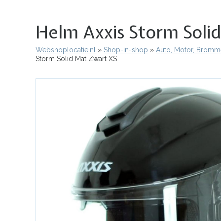
Helm Axxis Storm Soli
Webshoplocatie.nl
Shop-in-shop
Auto, Motor, Bromme
Kruimelpad
Storm Solid Mat Zwart XS