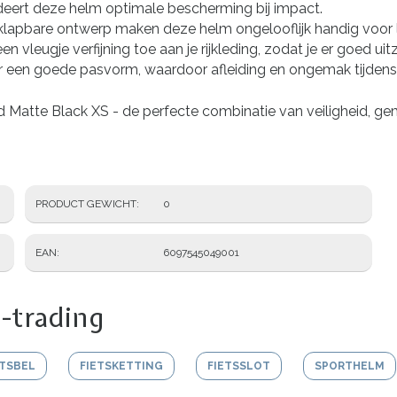
deert deze helm optimale bescherming bij impact.
apbare ontwerp maken deze helm ongelooflijk handig voor lan
eugje verfijning toe aan je rijkleding, zodat je er goed uitziet t
een goede pasvorm, waardoor afleiding en ongemak tijdens 
 Matte Black XS - de perfecte combinatie van veiligheid, gema
PRODUCT GEWICHT
0
EAN
6097545049001
-trading
ETSBEL
FIETSKETTING
FIETSSLOT
SPORTHELM