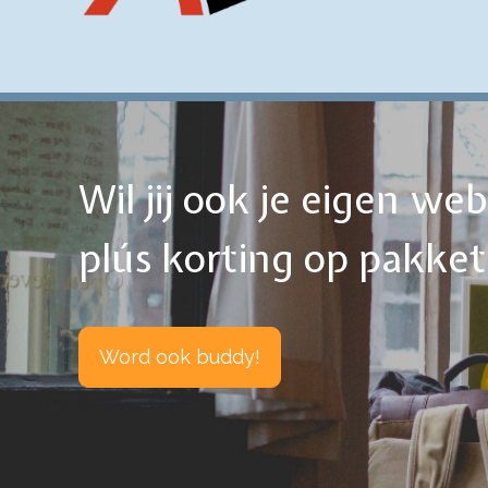
Wil jij ook je eigen w
plús korting op pakke
Word ook buddy!