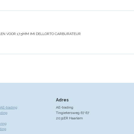
LEN VOOR 17.5MM IMI DELLORTO CARBURATEUR
Adres
AE-trading
AE-trading
ading
Tingietersweg 67 67
2031ER Haarlem
ring
ding