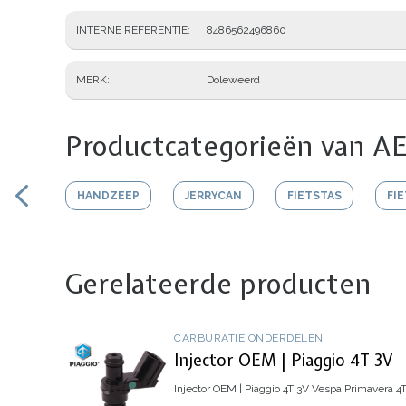
INTERNE REFERENTIE
8486562496860
MERK
Doleweerd
Productcategorieën van AE
HANDZEEP
JERRYCAN
FIETSTAS
FI
Gerelateerde producten
CARBURATIE ONDERDELEN
Injector OEM | Piaggio 4T 3V
Injector OEM | Piaggio 4T 3V
Vespa Primavera 4T