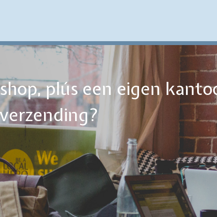
ebshop, plús een eigen kanto
tverzending?