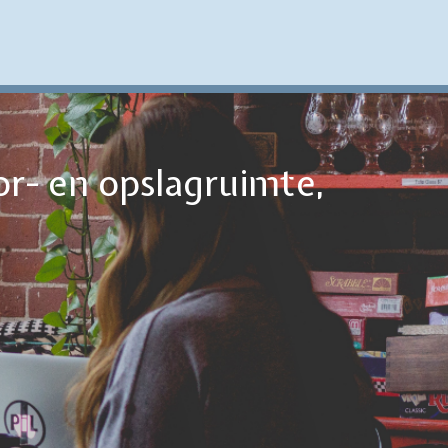
or- en opslagruimte,