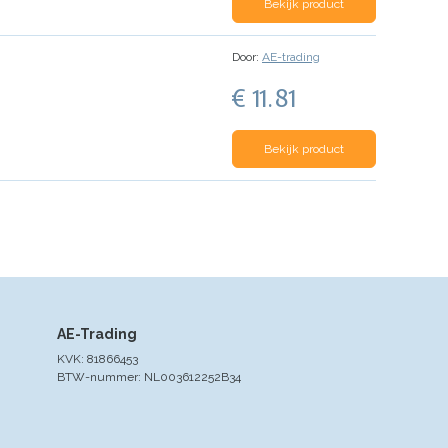
Bekijk product
Door:
AE-trading
€ 11.81
Bekijk product
AE-Trading
KVK: 81866453
BTW-nummer: NL003612252B34