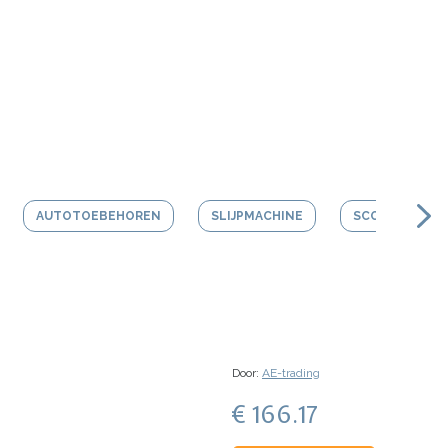
AUTOTOEBEHOREN
SLIJPMACHINE
SCOOTER HEL
Door:
AE-trading
€ 166.17