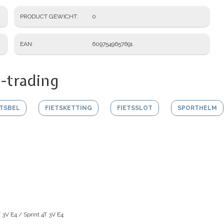
PRODUCT GEWICHT
0
EAN
6097549657691
-trading
ETSBEL
FIETSKETTING
FIETSSLOT
SPORTHELM
 3V E4 / Sprint 4T 3V E4