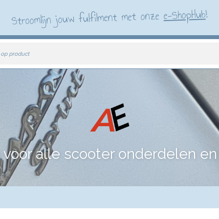
!
e-ShopHub
Stroomlijn jouw fulfilment met onze
 op product
voor alle scooter onderdelen en 