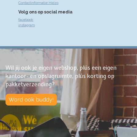
Contactinformatie Hidzo
Volg ons op social media
facebook
instagram
Wil jij ook je eigen webshop, plús een eigen
kantoor- en opslagruimte, plús korting op
pakketverzending?
Word ook buddy!