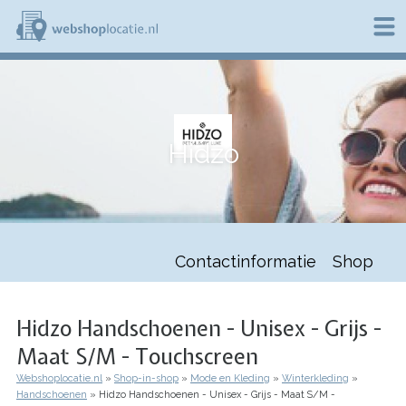
Overslaan
en
naar
de
W
inhoud
e
gaan
b
s
h
Hidzo
o
p
l
o
c
a
t
Contactinformatie
Shop
i
e
.
n
Hidzo Handschoenen - Unisex - Grijs -
l
Maat S/M - Touchscreen
Webshoplocatie.nl
Shop-in-shop
Mode en Kleding
Winterkleding
Kruimelpad
Handschoenen
Hidzo Handschoenen - Unisex - Grijs - Maat S/M -