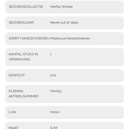
SEIZOENSCOLLECTIE
Herfst/Winter
SEIZOENSJAAR
Never out of stock
SOORT HANDSCHOENEN
Modieuze handschoenen
AANTAL STUKS IN
1
VERPAKKING
GEWICHT
100
KLEDING
HA063
ARTIKELNUMMER
LIJN
Hidzo
MAAT
S/M