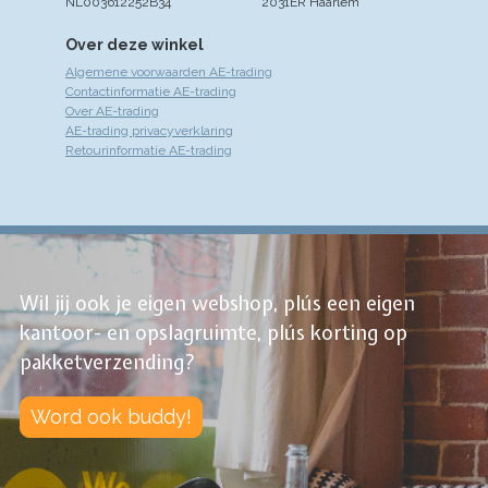
NL003612252B34
2031ER Haarlem
Over deze winkel
Algemene voorwaarden AE-trading
Contactinformatie AE-trading
Over AE-trading
AE-trading privacyverklaring
Retourinformatie AE-trading
Wil jij ook je eigen webshop, plús een eigen
kantoor- en opslagruimte, plús korting op
pakketverzending?
Word ook buddy!