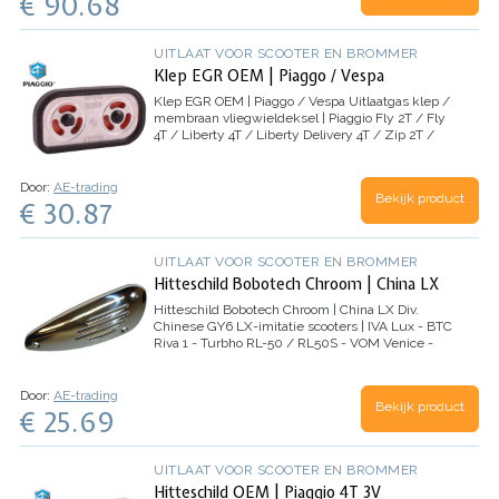
€ 90.68
UITLAAT VOOR SCOOTER EN BROMMER
Klep EGR OEM | Piaggo / Vespa
Klep EGR OEM | Piaggo / Vespa
Uitlaatgas klep /
membraan vliegwieldeksel | Piaggio Fly 2T / Fly
4T / Liberty 4T / Liberty Delivery 4T / Zip 2T /
Zip 4T - Vespa LX 2T / LX 4T / S 2T / S 4T /
Primavera 2T / Primavera 4T 2V /…
Door:
AE-trading
Bekijk product
€ 30.87
UITLAAT VOOR SCOOTER EN BROMMER
Hitteschild Bobotech Chroom | China LX
Hitteschild Bobotech Chroom | China LX
Div.
Chinese GY6 LX-imitatie scooters | IVA Lux - BTC
Riva 1 - Turbho RL-50 / RL50S - VOM Venice -
AGM VX - Benelli - Berini Napoli - Boatian -
Santini Capri - LaSouris Vespelini
Door:
AE-trading
Bekijk product
€ 25.69
UITLAAT VOOR SCOOTER EN BROMMER
Hitteschild OEM | Piaggio 4T 3V