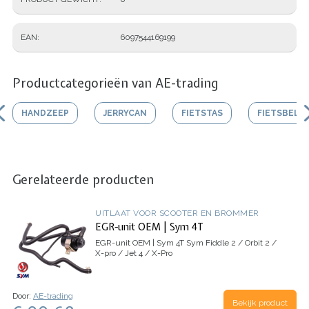
EAN
6097544169199
Productcategorieën van AE-trading
HANDZEEP
JERRYCAN
FIETSTAS
FIETSBEL
Gerelateerde producten
UITLAAT VOOR SCOOTER EN BROMMER
EGR-unit OEM | Sym 4T
EGR-unit OEM | Sym 4T
Sym Fiddle 2 / Orbit 2 /
X-pro / Jet 4 / X-Pro
Door:
AE-trading
Bekijk product