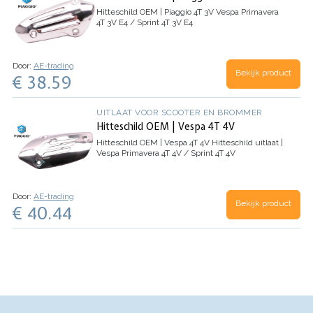
Hitteschild OEM | Piaggio 4T 3V
Vespa Primavera
4T 3V E4 / Sprint 4T 3V E4
Door:
AE-trading
Bekijk product
€ 38.59
UITLAAT VOOR SCOOTER EN BROMMER
Hitteschild OEM | Vespa 4T 4V
Hitteschild OEM | Vespa 4T 4V
Hitteschild uitlaat |
Vespa Primavera 4T 4V / Sprint 4T 4V
Door:
AE-trading
Bekijk product
€ 40.44