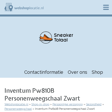
Overslaan
en
naar
de
W
inhoud
e
gaan
b
s
h
o
p
l
o
c
a
t
Contactinformatie
Over ons
Shop
i
e
.
n
Inventum Pw810B
l
Personenweegschaal Zwart
Webshoplocatie.nl
Shop-in-shop
Persoonlijke verzorging
Gezondheid
Kruimelpad
Personenweegschaal
Inventum Pw810B Personenweegschaal Zwart