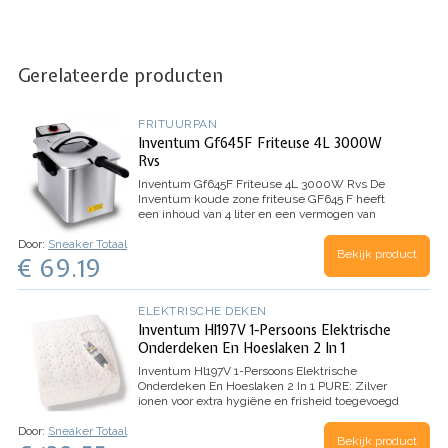
Gerelateerde producten
FRITUURPAN
Inventum Gf645F Friteuse 4L 3000W
Rvs
Inventum Gf645F Friteuse 4L 3000W Rvs
De
Inventum koude zone friteuse GF645 F heeft
een inhoud van 4 liter en een vermogen van
3000 watt. De temperatuur stel je gemakkelijk
Door:
Sneaker Totaal
in met de draaiknoppen, tot maximaal 190°C. De
Bekijk product
€ 69.19
friteuse is…
ELEKTRISCHE DEKEN
Inventum Hl197V 1-Persoons Elektrische
Onderdeken En Hoeslaken 2 In 1
Inventum Hl197V 1-Persoons Elektrische
Onderdeken En Hoeslaken 2 In 1
PURE: Zilver
ionen voor extra hygiëne en frisheid toegevoegd
in het materiaal. Reduceert
Door:
Sneaker Totaal
bacterieontwikkeling.
Hoeslakenen elektrische
Bekijk product
onderdeken in 1
Afmeting…