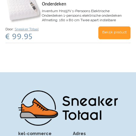
Onderdeken
Inventum Hn197V 1-Persoons Elektrische
Onderdeken
1-persoons elektrische onderdeken
Afmeting: 160 x 80 cm
Twee apart instelbare
zones voor voeten en lichaam
9 standen per
Door:
Sneaker Totaal
instelbaar per zone
Instelbare…
Bekijk product
€ 99.95
kel-commerce
Adres