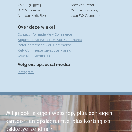
KVK: 85839213
Sneaker Totaal
BTW-nummer:
Cruquiuszoom 51
NL004155367B23
2041EW Cruquius
Over deze winkel
Contactinformatie Kel- Commerce
Algemene voorwaarden Kel- Commerce
Retourinformatie Kel- Commerce
Kel- Commerce privacyverklaring
Over Kel- Commerce
Volg ons op social media
instagram
Wil jij ook je eigen webshop, plús een eigen
kantoor- en opslagruimte, plús korting op
pakketverzending?