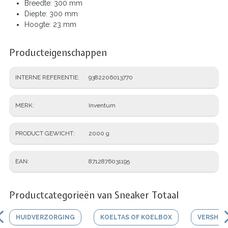
Breedte: 300 mm
Diepte: 300 mm
Hoogte: 23 mm
Producteigenschappen
INTERNE REFERENTIE
9382206013770
MERK
Inventum
PRODUCT GEWICHT
2000 g
EAN
8712876031195
Productcategorieën van Sneaker Totaal
HUIDVERZORGING
KOELTAS OF KOELBOX
VERSHO