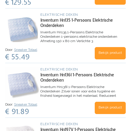
€ 129.55
ELEKTRISCHE DEKEN
Inventum Hn135 1-Persoons Elektrische
Onderdeken
Inventum Hn135 1-Persoons Elektrische
Onderdeken
1-persoons elektrische onderdeken
Afmeting 150 x 80 cm
Verlichte 3
standenschakelaar
Materiaal: volledig fleece
Door:
Sneaker Totaal
Afneembare schakelaar
Wasmachine…
Bekijk product
€ 55.49
ELEKTRISCHE DEKEN
Inventum Hn136I 1-Persoons Elektrische
Onderdeken
Inventum Hn136I 1-Persoons Elektrische
Onderdeken
Zilver ionen voor extra hygiëne en
frisheid toegevoegd in het materiaal. Reduceert
bacterieontwikkeling.
1-persoons elektrische
Door:
Sneaker Totaal
onderdeken
Afmeting 150 x 80 cm
…
Bekijk product
€ 91.89
ELEKTRISCHE DEKEN
Inventum Hn197V 1-Persoons Elektrische