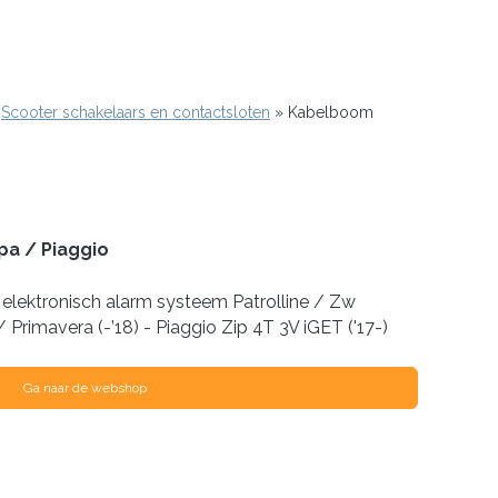
Scooter schakelaars en contactsloten
Kabelboom
pa / Piaggio
elektronisch alarm systeem Patrolline / Zw
/ Primavera (-’18) - Piaggio Zip 4T 3V iGET ('17-)
Ga naar de webshop