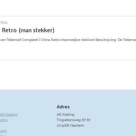
OTEN
a Retro (man stekker)
ker)
Tellerset Compleet | China Retro (mannelijke stekker)
Beschrijving:
De Tellerse
Adres
AE-trading
AE-trading
ading
Tingietersweg 67 67
2031ER Haarlem
ring