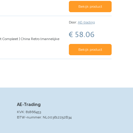
Bekijk product
Door:
AE-trading
€ 58.06
t Compleet | China Retro (mannelijke
Bekijk product
AE-Trading
KVK: 81866453
BTW-nummer: NL003612252B34