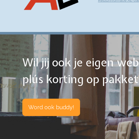
Retourinformatie AE-tra
Wil jij ook je eigen w
plús korting op pakke
Word ook buddy!