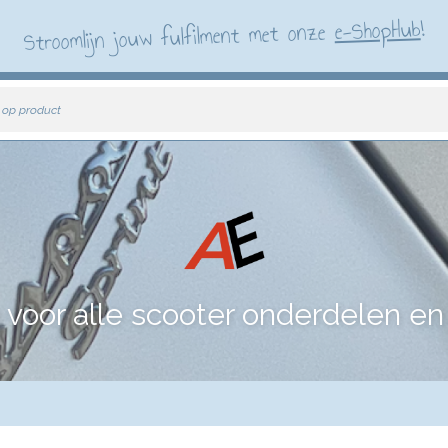
!
e-ShopHub
Stroomlijn jouw fulfilment met onze
 op product
voor alle scooter onderdelen en 