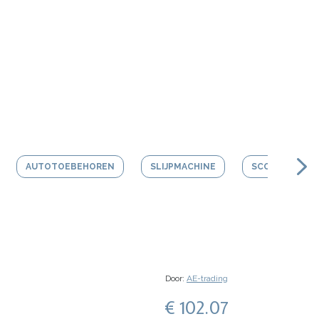
AUTOTOEBEHOREN
SLIJPMACHINE
SCOOTER HEL
Door:
AE-trading
€ 102.07