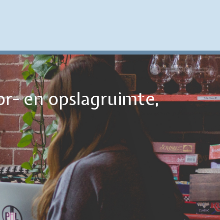
or- en opslagruimte,