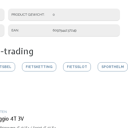
PRODUCT GEWICHT
0
EAN
6097544237249
-trading
ETSBEL
FIETSKETTING
FIETSSLOT
SPORTHELM
OTEN
ggio 4T 3V
Primavera 4T 3V E4 / Sprint 4T 3V E4