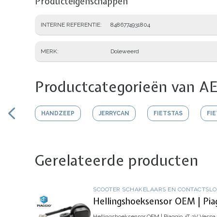
Producteigenschappen
INTERNE REFERENTIE
8486774931804
MERK
Doleweerd
Productcategorieën van AE
HANDZEEP
JERRYCAN
FIETSTAS
FI
Gerelateerde producten
SCOOTER SCHAKELAARS EN CONTACTSL
Hellingshoeksensor OEM | Pia
Hellingshoeksensor OEM | Piaggio 4T 3V
Vespa 