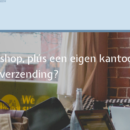
ding
ebshop, plús een eigen kanto
tverzending?