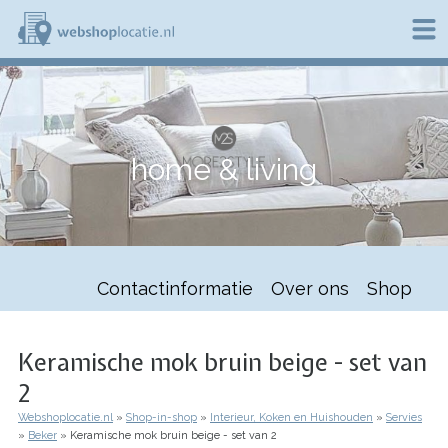
Overslaan
en
naar
de
W
inhoud
e
gaan
b
s
h
home & living
o
p
l
o
c
a
t
Contactinformatie
Over ons
Shop
i
e
.
n
Keramische mok bruin beige - set van
l
2
Webshoplocatie.nl
Shop-in-shop
Interieur, Koken en Huishouden
Servies
Kruimelpad
Beker
Keramische mok bruin beige - set van 2