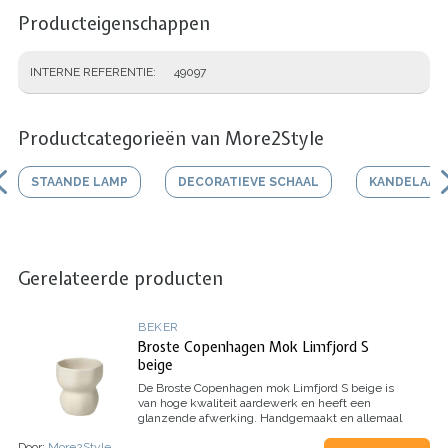
Producteigenschappen
INTERNE REFERENTIE
49097
Productcategorieën van More2Style
STAANDE LAMP
DECORATIEVE SCHAAL
KANDELAAR
Gerelateerde producten
BEKER
Broste Copenhagen Mok Limfjord S
beige
De Broste Copenhagen mok Limfjord S beige is
van hoge kwaliteit aardewerk en heeft een
glanzende afwerking. Handgemaakt en allemaal
uniek.
Door:
More2Style