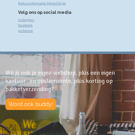
Retourinformatie More2Style
Volg ons op social media
instagram
facebook
pinterest
Wil jij ook je eigen webshop, plús een eigen
kantoor- en opslagruimte, plús korting op
pakketverzending?
Word ook buddy!