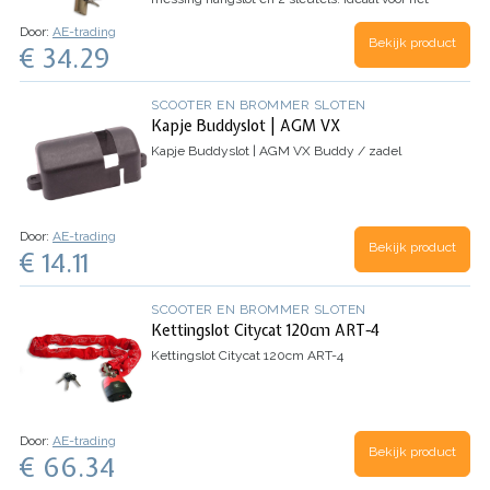
vastzetten van meerdere fietsen, boten of
Door:
AE-trading
tuin/terrasmeubilair.
Bekijk product
€ 34.29
SCOOTER EN BROMMER SLOTEN
Kapje Buddyslot | AGM VX
Kapje Buddyslot | AGM VX
Buddy / zadel
Door:
AE-trading
Bekijk product
€ 14.11
SCOOTER EN BROMMER SLOTEN
Kettingslot Citycat 120cm ART-4
Kettingslot Citycat 120cm ART-4
Door:
AE-trading
Bekijk product
€ 66.34