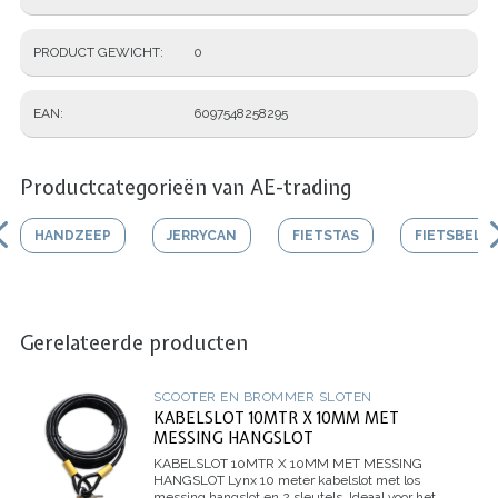
PRODUCT GEWICHT
0
EAN
6097548258295
Productcategorieën van AE-trading
HANDZEEP
JERRYCAN
FIETSTAS
FIETSBEL
Gerelateerde producten
SCOOTER EN BROMMER SLOTEN
KABELSLOT 10MTR X 10MM MET
MESSING HANGSLOT
KABELSLOT 10MTR X 10MM MET MESSING
HANGSLOT
Lynx 10 meter kabelslot met los
messing hangslot en 2 sleutels. Ideaal voor het