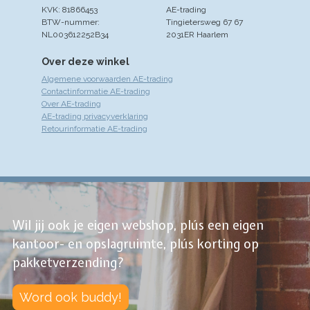
KVK: 81866453
AE-trading
BTW-nummer:
Tingietersweg 67 67
NL003612252B34
2031ER Haarlem
Over deze winkel
Algemene voorwaarden AE-trading
Contactinformatie AE-trading
Over AE-trading
AE-trading privacyverklaring
Retourinformatie AE-trading
Wil jij ook je eigen webshop, plús een eigen
kantoor- en opslagruimte, plús korting op
pakketverzending?
Word ook buddy!