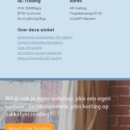
AE-Trading
Adres
KVK: 81866453
AE-trading
BTW-nummer:
Tingietersweg 67 67
NL003612252B34
2031ER Haarlem
Over deze winkel
Algemene voorwaarden AE-trading
Contactinformatie AE-trading
Over AE-trading
AE-trading privacyverklaring
Retourinformatie AE-trading
Wil jij ook je eigen webshop, plús een eigen
kantoor- en opslagruimte, plús korting op
pakketverzending?
Word ook buddy!