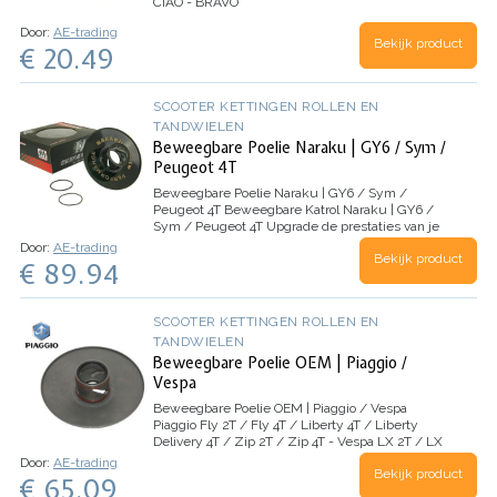
CIAO - BRAVO
Door:
AE-trading
Bekijk product
€ 20.49
SCOOTER KETTINGEN ROLLEN EN
TANDWIELEN
Beweegbare Poelie Naraku | GY6 / Sym /
Peugeot 4T
Beweegbare Poelie Naraku | GY6 / Sym /
Peugeot 4T
Beweegbare Katrol Naraku | GY6 /
Sym / Peugeot 4T
Upgrade de prestaties van je
scooter met de beweegbare katrol Naraku. Deze
Door:
AE-trading
Bekijk product
hoogwaardige poelie is ontworpen om te passen
€ 89.94
op alle Chinese…
SCOOTER KETTINGEN ROLLEN EN
TANDWIELEN
Beweegbare Poelie OEM | Piaggio /
Vespa
Beweegbare Poelie OEM | Piaggio / Vespa
Piaggio Fly 2T / Fly 4T / Liberty 4T / Liberty
Delivery 4T / Zip 2T / Zip 4T - Vespa LX 2T / LX
4T / S 2T / S 4T / Primavera 2T / Primavera 4T 2V
Door:
AE-trading
Bekijk product
/ Primavera 4T 4V / Sprint 2T / Sprint 4T 2V /…
€ 65.09