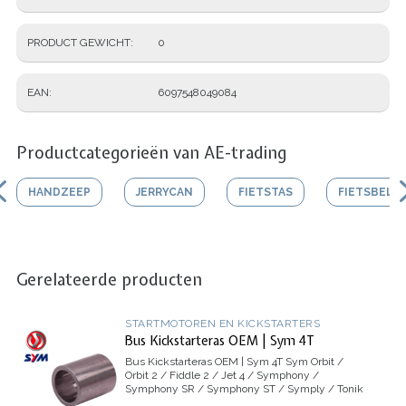
PRODUCT GEWICHT
0
EAN
6097548049084
Productcategorieën van AE-trading
HANDZEEP
JERRYCAN
FIETSTAS
FIETSBEL
Gerelateerde producten
STARTMOTOREN EN KICKSTARTERS
Bus Kickstarteras OEM | Sym 4T
Bus Kickstarteras OEM | Sym 4T
Sym Orbit /
Orbit 2 / Fiddle 2 / Jet 4 / Symphony /
Symphony SR / Symphony ST / Symply / Tonik
/ Cello / Allo / X-pro