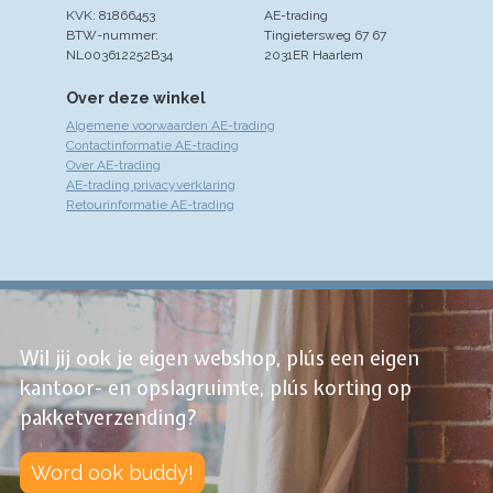
KVK: 81866453
AE-trading
BTW-nummer:
Tingietersweg 67 67
NL003612252B34
2031ER Haarlem
Over deze winkel
Algemene voorwaarden AE-trading
Contactinformatie AE-trading
Over AE-trading
AE-trading privacyverklaring
Retourinformatie AE-trading
Wil jij ook je eigen webshop, plús een eigen
kantoor- en opslagruimte, plús korting op
pakketverzending?
Word ook buddy!