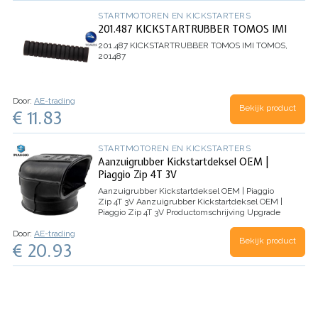
STARTMOTOREN EN KICKSTARTERS
201.487 KICKSTARTRUBBER TOMOS IMI
201.487 KICKSTARTRUBBER TOMOS IMI
TOMOS,
201487
Door:
AE-trading
Bekijk product
€ 11.83
STARTMOTOREN EN KICKSTARTERS
Aanzuigrubber Kickstartdeksel OEM |
Piaggio Zip 4T 3V
Aanzuigrubber Kickstartdeksel OEM | Piaggio
Zip 4T 3V
Aanzuigrubber Kickstartdeksel OEM |
Piaggio Zip 4T 3V
Productomschrijving
Upgrade
je Piaggio Zip 4T 3V met de Aanzuigrubber
Door:
AE-trading
Kickstartdeksel OEM. Deze hoogwaardige
Bekijk product
€ 20.93
vervangende…