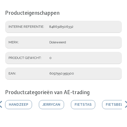
Producteigenschappen
INTERNE REFERENTIE
8486318506332
MERK
Doleweerd
PRODUCT GEWICHT
0
EAN
6097550359300
Productcategorieën van AE-trading
HANDZEEP
JERRYCAN
FIETSTAS
FIETSBEL