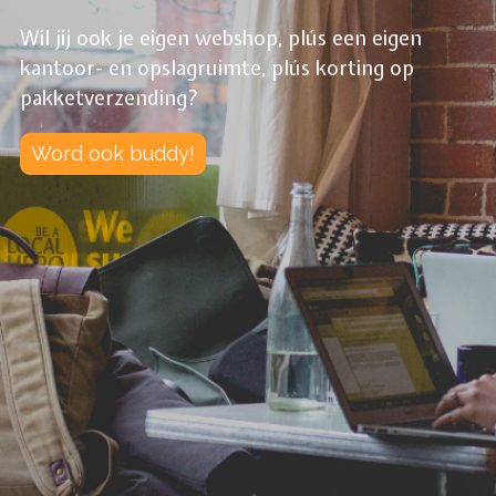
Wil jij ook je eigen webshop, plús een eigen
kantoor- en opslagruimte, plús korting op
pakketverzending?
Word ook buddy!