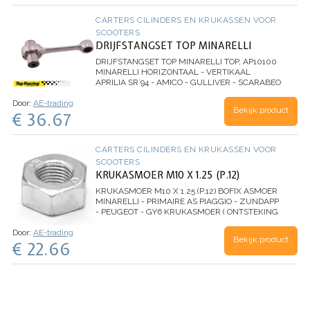
CARTERS CILINDERS EN KRUKASSEN VOOR
SCOOTERS
DRIJFSTANGSET TOP MINARELLI
DRIJFSTANGSET TOP MINARELLI
TOP, AP10100
MINARELLI HORIZONTAAL - VERTIKAAL
APRILIA SR`94 - AMICO - GULLIVER - SCARABEO
- RALLY - SONIC - SR WWW - SR STEALTH -
Door:
AE-trading
AREA 51 - BENELLI 491 - K2 - BETA CHRONO -
Bekijk product
€ 36.67
QUADRO - TEMPO - YCON…
CARTERS CILINDERS EN KRUKASSEN VOOR
SCOOTERS
KRUKASMOER M10 X 1.25 (P.12)
KRUKASMOER M10 X 1.25 (P.12)
BOFIX ASMOER
MINARELLI - PRIMAIRE AS PIAGGIO - ZUNDAPP
- PEUGEOT - GY6 KRUKASMOER ( ONTSTEKING
)
Door:
AE-trading
Bekijk product
€ 22.66