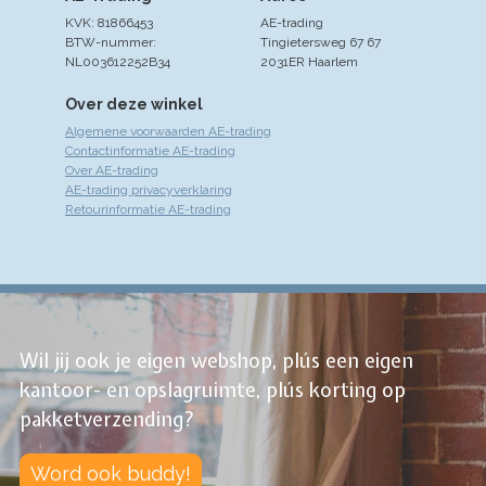
KVK: 81866453
AE-trading
BTW-nummer:
Tingietersweg 67 67
NL003612252B34
2031ER Haarlem
Over deze winkel
Algemene voorwaarden AE-trading
Contactinformatie AE-trading
Over AE-trading
AE-trading privacyverklaring
Retourinformatie AE-trading
Wil jij ook je eigen webshop, plús een eigen
kantoor- en opslagruimte, plús korting op
pakketverzending?
Word ook buddy!