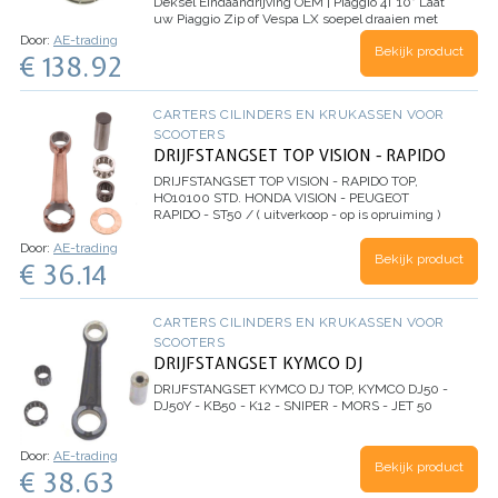
Deksel Eindaandrijving OEM | Piaggio 4T 10"
Laat
uw Piaggio Zip of Vespa LX soepel draaien met
deze originele Lid Final Drive OEM.
Ervaart u
Door:
AE-trading
Bekijk product
problemen met uw Piaggio Zip 4T of…
€ 138.92
CARTERS CILINDERS EN KRUKASSEN VOOR
SCOOTERS
DRIJFSTANGSET TOP VISION - RAPIDO
DRIJFSTANGSET TOP VISION - RAPIDO
TOP,
HO10100 STD. HONDA VISION - PEUGEOT
RAPIDO - ST50 / ( uitverkoop - op is opruiming )
Door:
AE-trading
Bekijk product
€ 36.14
CARTERS CILINDERS EN KRUKASSEN VOOR
SCOOTERS
DRIJFSTANGSET KYMCO DJ
DRIJFSTANGSET KYMCO DJ
TOP, KYMCO DJ50 -
DJ50Y - KB50 - K12 - SNIPER - MORS - JET 50
Door:
AE-trading
Bekijk product
€ 38.63