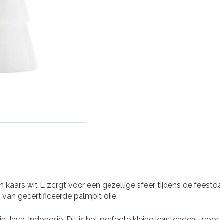
rs wit L zorgt voor een gezellige sfeer tijdens de feestdag
van gecertificeerde palmpit olie.
n Java, Indonesië. Dit is het perfecte kleine kerstcadeau voor