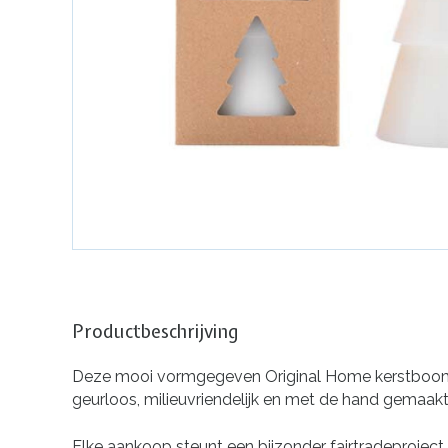
Productbeschrijving
Deze mooi vormgegeven Original Home kerstboom kaa
geurloos, milieuvriendelijk en met de hand gemaakt 
Elke aankoop steunt een bijzonder fairtradeproject i