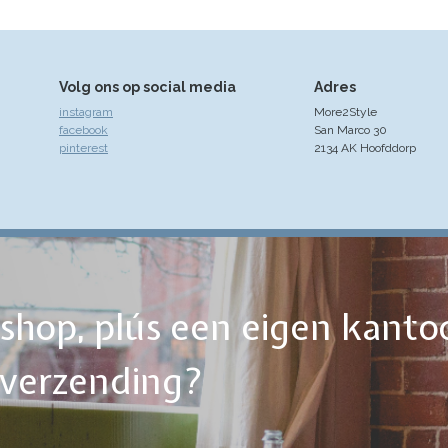
Volg ons op social media
Adres
instagram
More2Style
facebook
San Marco 30
pinterest
2134 AK Hoofddorp
ebshop, plús een eigen kanto
tverzending?