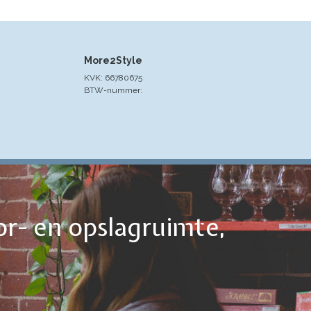
More2Style
KVK: 66780675
BTW-nummer:
or- en opslagruimte,