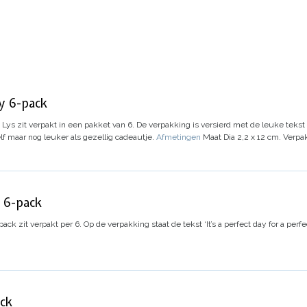
ey 6-pack
ys zit verpakt in een pakket van 6. De verpakking is versierd met de leuke tekst ‘It
elf maar nog leuker als gezellig cadeautje.
Afmetingen
Maat Dia 2,2 x 12 cm. Verpak
 6-pack
k zit verpakt per 6. Op de verpakking staat de tekst ‘It’s a perfect day for a perfec
ack