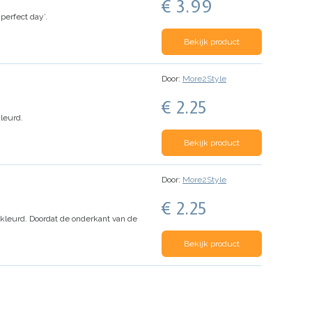
€ 3.99
perfect day’.
Bekijk product
Door:
More2Style
€ 2.25
leurd.
Bekijk product
Door:
More2Style
€ 2.25
ekleurd. Doordat de onderkant van de
Bekijk product