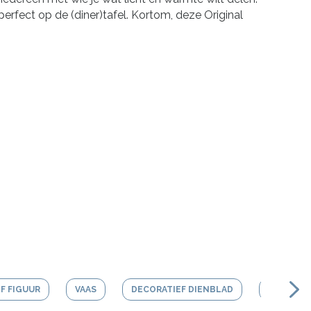
perfect op de (diner)tafel. Kortom, deze Original
F FIGUUR
VAAS
DECORATIEF DIENBLAD
BLOEMP