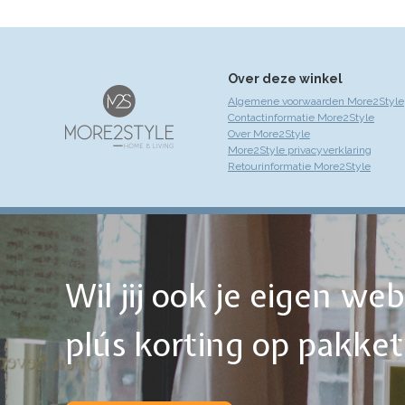
Over deze winkel
Algemene voorwaarden More2Style
Contactinformatie More2Style
Over More2Style
More2Style privacyverklaring
Retourinformatie More2Style
Wil jij ook je eigen w
plús korting op pakke