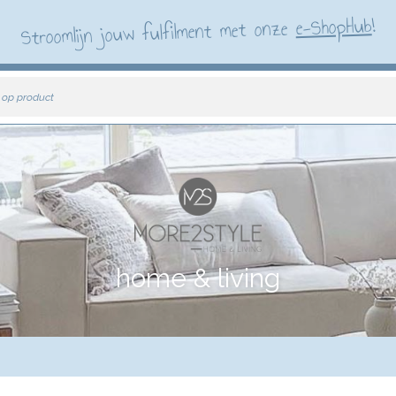
!
e-ShopHub
Stroomlijn jouw fulfilment met onze
 op product
home & living