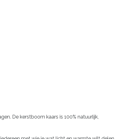
en. De kerstboom kaars is 100% natuurlijk,
 iedereen met wie je wat licht en warmte wilt delen.