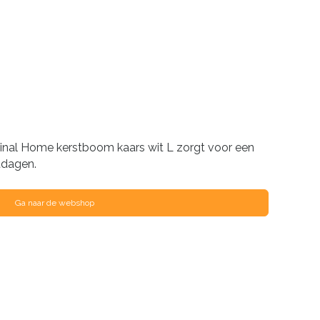
nal Home kerstboom kaars wit L zorgt voor een
stdagen.
Ga naar de webshop