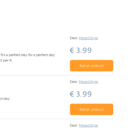
Door:
More2Style
€ 3.99
’s a perfect day for a perfect day’,
t per 6.
Bekijk product
Door:
More2Style
€ 3.99
t day’.
Bekijk product
Door:
More2Style