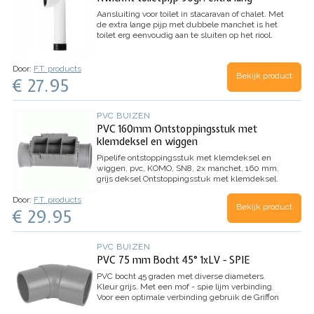
chalet/ stacaravan maken en de
regenwaterafvoer.
Inhoud: 1 stuks
Aansluiting voor toilet in stacaravan of chalet.
Met
de extra lange pijp met dubbele manchet is het
toilet erg eenvoudig aan te sluiten op het riool.
Ter vervanging van de oude pijp, of bij aansluiting
van een nieuw toilet.
Afmeting aansluiting toilet:
buis 110mm
Lengte vanaf de toiletaansluiting tot
Door:
F.T. products
Bekijk product
het onderste punt: 33cm
Onder aansluiting op
€ 27.95
riool: buis 110 mm
Totale lengte aansluitstuk:
47cm
Afstand benodigd achter het toilet:
minimaal 16cm
Kleur: wit
Inhoud: 1 stuk
PVC BUIZEN
PVC 160mm Ontstoppingsstuk met
klemdeksel en wiggen
Pipelife ontstoppingsstuk met klemdeksel en
wiggen, pvc, KOMO, SN8, 2x manchet, 160 mm,
grijs deksel
Ontstoppingsstuk met klemdeksel.
Diameter 160mm / Aansluiting: 2 zijden
Door:
F.T. products
manchet
Ideaal om verstoppingen eenvoudig te
Bekijk product
€ 29.95
verhelpen. Zodra het klemdeksel wordt
verwijderd is de toegang tot de leiding direct
ontstaan. Zo is de rioolrat (een hogedruk
ontstopper) snel in de leiding te brengen en kunt
PVC BUIZEN
u makkelijk de verstopping oplossen.
PVC 75 mm Bocht 45° 1xLV - SPIE
Specificaties
Type aansluiting manchet
Diameter
160 mm
Klasse SN8
Kleur grijs
Keurmerk KOMO
PVC bocht 45 graden met diverse diameters.
Materiaal pvc (polyvinylchloride)
Ontstoppingsgat
Kleur grijs. Met een mof - spie lijm verbinding.
257 x 152 mm
Voor een optimale verbinding gebruik de Griffon
T-88 PVC lijm en Cleaner. Verkrijgbaar in de