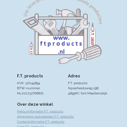
F.T. products
Adres
KVK: 57044694
F.T. products
BTW-nummer:
Nijverheidsweg 19B
NL001737766B71
4695RC Sint Maartensdijk
Over deze winkel
Retourinformatie F.T. products
Algemene voorwaarden F.T. products
Contactinformatie F.T. products
Over F.T. products