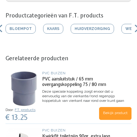
Productcategorieën van F.T. products
BLOEMPOT
KAARS
HUIDVERZORGING
WERK
Gerelateerde producten
PVC BUIZEN
PVC aansluitstuk / 65 mm
overgangskoppeling 75 / 80 mm
Deze speciale koppeling zorgt ervoor dat u
eenvoudig van de vierkante/rond regenpijp
koppelstuk van vierkant naar rond over kunt gaan
op het riool.
De koppeling past rechtstreeks op de
Door:
F.T. products
speciale koppeling van de vierkante/rond
Bekijk product
€ 13.25
regenpijp. De andere zijde van de koppeling
kunt u op het riool aansluiten met een buis
75mm of een mof van bijvoorbeeld een bocht in
80mm pvc.
Met deze koppeling kunt u dus
PVC BUIZEN
eenvoudig en snel alle verbindingen tussen het
Kwickfit toiletpijp 90gr. extra lang