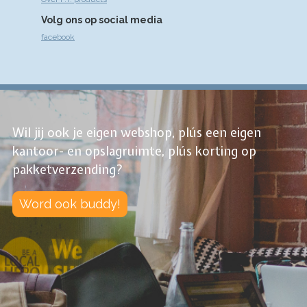
Volg ons op social media
facebook
Wil jij ook je eigen webshop, plús een eigen
kantoor- en opslagruimte, plús korting op
pakketverzending?
Word ook buddy!