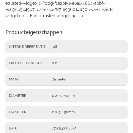
etrusted-widget-id="wdg-f1e2bf51-e0a1-4864-abbf-
ec69cb9c49b7" data-sku="8716936014630"></etrusted-
widget> <!-- End eTrusted widget tag -->
Producteigenschappen
INTERNE REFERENTIE
348
PRODUCT GEWICHT
0.11
MAAT
Diameter
DIAMETER
110-50-50mm
DIAMETER
110-50-50mm
EAN
8716936014630