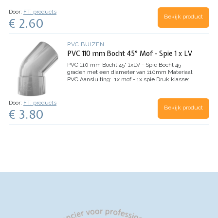
webshop.
Door:
F.T. products
Bekijk product
€ 2.60
PVC BUIZEN
PVC 110 mm Bocht 45° Mof - Spie 1 x LV
PVC 110 mm Bocht 45° 1xLV - Spie
Bocht 45
graden met een diameter van 110mm
Materiaal:
PVC
Aansluiting: 1x mof - 1x spie
Druk klasse:
SN 4/8 ( KL41/34 )
keurmerk: KOMO
Kleur: grijs
Door:
F.T. products
Bekijk product
€ 3.80