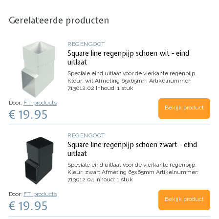
Gerelateerde producten
REGENGOOT
Square line regenpijp schoen wit - eind
uitlaat
Speciale eind uitlaat voor de vierkante regenpijp.
Kleur: wit
Afmeting 65x65mm
Artikelnummer:
713012.02
Inhoud: 1 stuk
Door:
F.T. products
Bekijk product
€ 19.95
REGENGOOT
Square line regenpijp schoen zwart - eind
uitlaat
Speciale eind uitlaat voor de vierkante regenpijp.
Kleur: zwart
Afmeting 65x65mm
Artikelnummer:
713012.04
Inhoud: 1 stuk
Door:
F.T. products
Bekijk product
€ 19.95