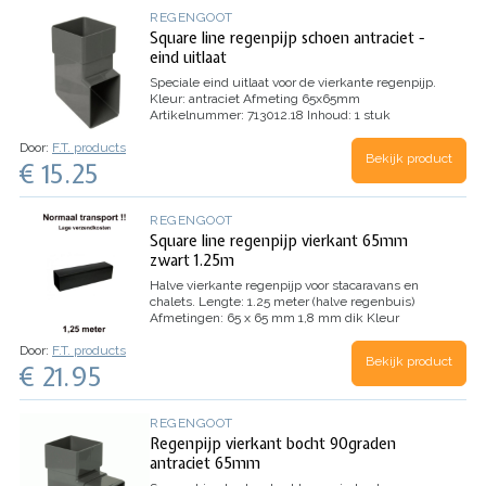
REGENGOOT
Square line regenpijp schoen antraciet -
eind uitlaat
Speciale eind uitlaat voor de vierkante regenpijp.
Kleur: antraciet
Afmeting 65x65mm
Artikelnummer: 713012.18
Inhoud: 1 stuk
Door:
F.T. products
Bekijk product
€ 15.25
REGENGOOT
Square line regenpijp vierkant 65mm
zwart 1.25m
Halve vierkante regenpijp voor stacaravans en
chalets.
Lengte: 1.25 meter (halve regenbuis)
Afmetingen: 65 x 65 mm 1,8 mm dik
Kleur
keuze: zwart
De halve regenpijpen worden
Door:
F.T. products
tegen normaal verzendtarief aangeboden.
De
Bekijk product
€ 21.95
volle lengtes van 2.5 meter zijn ook verkrijgbaar
in de webshop. Let op in verband met die lengte
zijn hier hogere verzendkosten aan verbonden.
U
kunt de regenbuizen ook van maandag tot
REGENGOOT
vrijdag afhalen 9:00 tot 18:00 uur of zaterdag
Regenpijp vierkant bocht 90graden
tussen 9:00 en 16:00 uur ophalen in onze
antraciet 65mm
winkel op de nijverheidsweg 19b te Sint -
Maartensdijk (Zeeland).