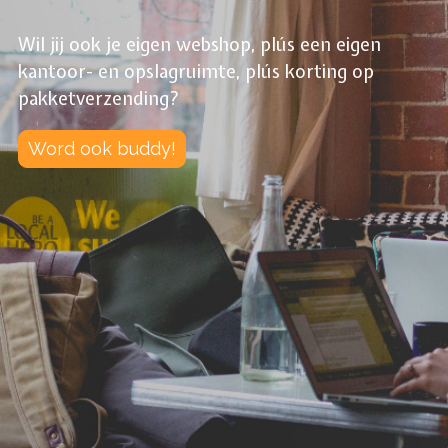
Wil jij ook je eigen webshop, plús een eigen
kantoor- en opslagruimte, plús korting op
pakketverzending?
Word ook buddy!