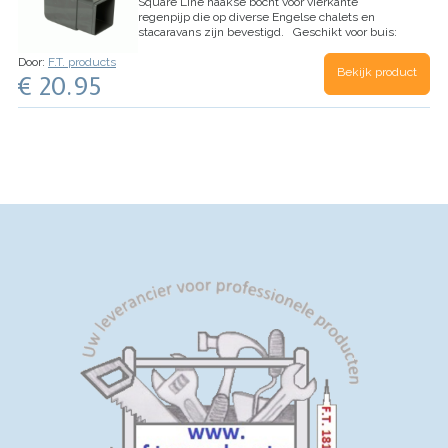
Square Line haakse bocht voor vierkante
regenpijp die op diverse Engelse chalets en
stacaravans zijn bevestigd.
Geschikt voor buis:
65mm x 65mm
Afmetingen binnenmaat: 65mm x
Door:
F.T. products
65mm
Afmetingen buitenmaat: 70mm x 70mm
Bekijk product
€ 20.95
Diepte mof: 38mm x 38mm
Bocht: 90 graden
Kleur: Antraciet
Aantal: 1 stuk