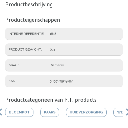
Productbeschrijving
Producteigenschappen
INTERNE REFERENTIE
1818
PRODUCT GEWICHT
0.3
MAAT
Diameter
EAN
5055149989797
Productcategorieën van F.T. products
BLOEMPOT
KAARS
HUIDVERZORGING
WERK