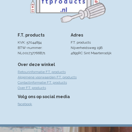
F.T. products
Adres
KVK: 57044694
F.T. products
BTW-nummer:
Nijverheidsweg 19B
NL001737766B71
4695RC Sint Maartensdijk
Over deze winkel
Retourinformatie F.T. products
Algemene voorwaarden F.T. products
Contactinformatie F.T. products
Over F.T. products
Volg ons op social media
facebook