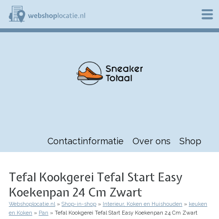
Overslaan
en
naar
de
W
inhoud
e
gaan
b
s
h
o
p
l
o
c
a
t
Contactinformatie
Over ons
Shop
i
e
.
n
Tefal Kookgerei Tefal Start Easy
l
Koekenpan 24 Cm Zwart
Webshoplocatie.nl
Shop-in-shop
Interieur, Koken en Huishouden
keuken
Kruimelpad
en Koken
Pan
Tefal Kookgerei Tefal Start Easy Koekenpan 24 Cm Zwart