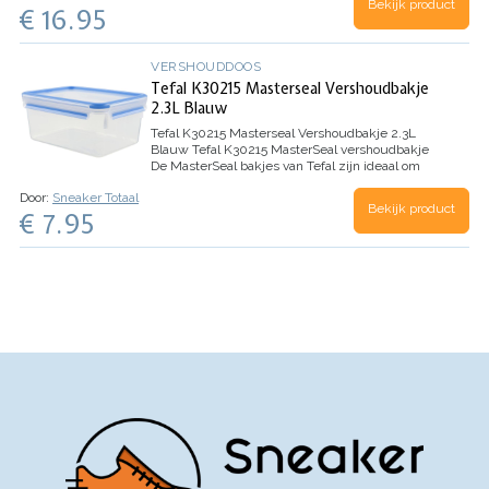
Bekijk product
temperaturen van 260°C. Dankzij de zeer sterke
€ 16.95
duurzame materialen en de…
VERSHOUDDOOS
Tefal K30215 Masterseal Vershoudbakje
2.3L Blauw
Tefal K30215 Masterseal Vershoudbakje 2.3L
Blauw
Tefal K30215 MasterSeal vershoudbakje
De MasterSeal bakjes van Tefal zijn ideaal om
voorgesneden voedsel en restjes in te bewaren.
Door:
Sneaker Totaal
Je eten blijft er zelfs langer vers in. Dit komt door
Bekijk product
€ 7.95
de…