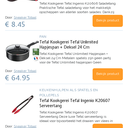
Tefal Kookgerei Tefal Ingenio K20606 Saladetang
Praktische Tefal saladetang voor het makkelijk
opscheppen van allerlei soorten salades. Dankzij
het handige klik-systeem aan het uiteinde van
Door:
Sneaker Totaal
Bekijk product
de handgreep, kan de tang op twee manieren
€ 8.45
worden…
PAN
Tefal Kookgerei Tefal Unlimited
Hapjespan + Deksel 24 Cm
Tefal Kookgerei Tefal Unlimited Hapjespan +
Deksel 24 Cm
Metalen spatels zijn geen partij
voor de Tefal Unlimited hapjespan
Geen
plakkende ingrediënten en geen krassen: de
Door:
Sneaker Totaal
juiste hapjespan kan al het verschil maken. De
Bekijk product
€ 64.95
Tefal Unlimited hapjespan biedt…
KEUKENHULPEN ALS SPATELS EN
POLLEPELS
Tefal Kookgerei Tefal Ingenio K20607
Serveertang
Tefal Kookgerei Tefal Ingenio K20607
Serveertang
Deze luxe Tefal serveertang is
ideaal voor bijvoorbeeld het draaien van vlees in
de koekenpan. Geschikt voor gebruik tot
Door:
Sneaker Totaal