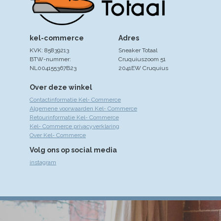
kel-commerce
Adres
KVK: 85839213
Sneaker Totaal
BTW-nummer:
Cruquiuszoom 51
NL004155367B23
2041EW Cruquius
Over deze winkel
Contactinformatie Kel- Commerce
Algemene voorwaarden Kel- Commerce
Retourinformatie Kel- Commerce
Kel- Commerce privacyverklaring
Over Kel- Commerce
Volg ons op social media
instagram