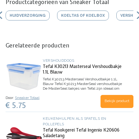
Productcategorieën van Sneaker Totaal
HUIDVERZORGING
KOELTAS OF KOELBOX
VERSHO
Gerelateerde producten
VERSHOUDDOOS
Tefal K30213 Masterseal Vershoudbakje
1.1L Blauw
Tefal K30213 Masterseal Vershoudbakje 1.1L
Blauw
Tefal K30213 MasterSeal vershoudbakje
De MasterSeal bakjes van Tefal zijn ideaal om
voorgesneden voedsel en restjes in te bewaren.
Door:
Sneaker Totaal
Je eten blijft er zelfs langer vers in. Dit komt door
Bekijk product
€ 5.75
de…
KEUKENHULPEN ALS SPATELS EN
POLLEPELS
Tefal Kookgerei Tefal Ingenio K20606
Saladetang