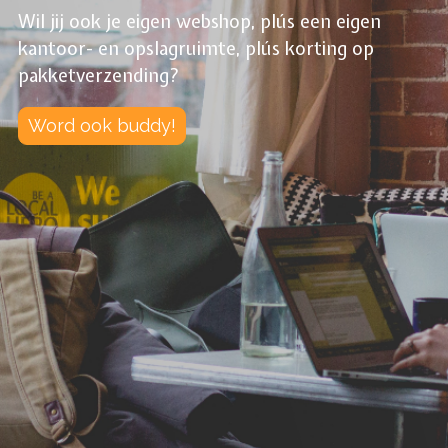
Wil jij ook je eigen webshop, plús een eigen
kantoor- en opslagruimte, plús korting op
pakketverzending?
Word ook buddy!