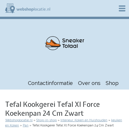
Overslaan
en
naar
de
W
inhoud
e
gaan
b
s
h
o
p
l
o
c
a
t
Contactinformatie
Over ons
Shop
i
e
.
n
Tefal Kookgerei Tefal Xl Force
l
Koekenpan 24 Cm Zwart
Webshoplocatie.nl
Shop-in-shop
Interieur, Koken en Huishouden
keuken
Kruimelpad
en Koken
Pan
Tefal Kookgerei Tefal Xl Force Koekenpan 24 Cm Zwart