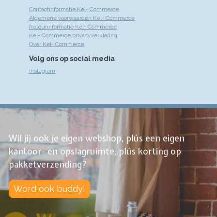
Contactinformatie Kel- Commerce
Algemene voorwaarden Kel- Commerce
Retourinformatie Kel- Commerce
Kel- Commerce privacyverklaring
Over Kel- Commerce
Volg ons op social media
instagram
Wil jij ook je eigen webshop, plús een eigen
kantoor- en opslagruimte, plús korting op
pakketverzending?
Word ook buddy!