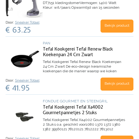
DT7151 kledingstomer
Vermogen: 1400 Watt
Kleur: wit/paars
Opwarmtijd van 15 seconden
Stoomproductie tot 25 g/min
Stoom reinigt en
doodt tot 99,99…
Door:
Sneaker Totaal
Bekijk product
€ 63.25
PAN
Tefal Kookgerei Tefal Renew Black
Koekenpan 24 Cm Zwart
Tefal Kookgerei Tefal Renew Black Koekenpan
24 Cm Zwart
De eco-design keramische
koekenpan die de manier waarop we koken
verandert Lekker koken met minder impact op
Door:
Sneaker Totaal
het milieu! Renew Black combineert de beste
Bekijk product
€ 41.95
bakprestaties met een kleinere ecologische…
FONDUE GOURMET EN STEENGRIL
Tefal Kookgerei Tefal Xa4002
Gourmetpannetjes 2 Stuks
Tefal Kookgerei Tefal Xa4002 Gourmetpannetjes
2 Stuks
o.a. geschikt voor
1080
1370
1372
1380
1382
39560121
78120121
7812222
7813012
7813212
…
Door:
Sneaker Totaal