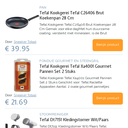
PAN
Tefal Kookgerei Tefal C26406 Brut
Koekenpan 28 Cm
Tefal Kookgerei Tefal C26406 Brut Koekenpan 28
Cm
Gemak voor elke dag
Met hun duurzame
coating, versterkt met mineralen, is de Brut
koekenpan ideaal voor dagelijks gebruik. De
Door:
Sneaker Totaal
coating is extra bestand tegen krassen en gaat
Bekijk product
€ 39.95
daarom lang mee.…
FONDUE GOURMET EN STEENGRIL
Tefal Kookgerei Tefal Xa4001 Gourmet
Pannen Set 2 Stuks
Tefal Kookgerei Tefal Xa4001 Gourmet Pannen
Set 2 Stuks
Geschikt voor: Tefal Raclette
Apparaten
Aantal: 2 ovale gourmet pannetjes
Door:
Sneaker Totaal
Bekijk product
€ 21.69
STOOMREINIGER
Tefal Dt7151 Kledingstomer Wit/Paars
Tefal Dt7151 Kledingstomer Wit/Paars
Tefal