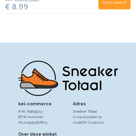
Bekijk product
€ 8.99
kel-commerce
Adres
KVK: 85839213
Sneaker Totaal
BTW-nummer:
Cruquiuszoom 51
NL004155367B23
2041EW Cruquius
Over deze winkel