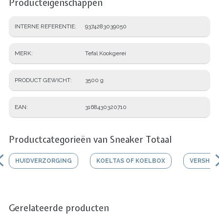
Producteigenschappen
INTERNE REFERENTIE
9374283039050
MERK
Tefal Kookgerei
PRODUCT GEWICHT
3500 g
EAN
3168430320710
Productcategorieën van Sneaker Totaal
HUIDVERZORGING
KOELTAS OF KOELBOX
VERSHO
Gerelateerde producten