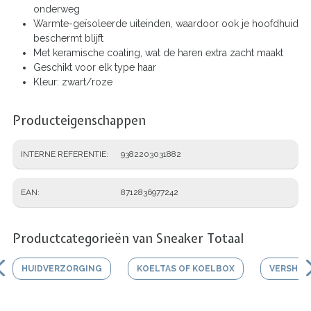
onderweg
Warmte-geïsoleerde uiteinden, waardoor ook je hoofdhuid
beschermt blijft
Met keramische coating, wat de haren extra zacht maakt
Geschikt voor elk type haar
Kleur: zwart/roze
Producteigenschappen
INTERNE REFERENTIE
9382203031882
EAN
8712836977242
Productcategorieën van Sneaker Totaal
HUIDVERZORGING
KOELTAS OF KOELBOX
VERSHO