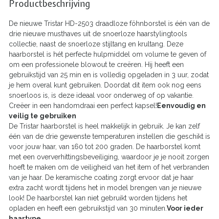
Productbeschrijving
De nieuwe Tristar HD-2503 draadloze föhnborstel is één van de
drie nieuwe musthaves uit de snoerloze haarstylingtools
collectie, naast de snoerloze stijltang en krultang. Deze
haarborstel is hét perfecte hulpmiddel om volume te geven of
om een professionele blowout te creëren. Hij heeft een
gebruikstijd van 25 min en is volledig opgeladen in 3 uur, zodat
je hem overal kunt gebruiken. Doordat dit item ook nog eens
snoerloos is, is deze ideaal voor onderweg of op vakantie.
Creëer in een handomdraai een perfect kapsel!
Eenvoudig en
veilig te gebruiken
De Tristar haarborstel is heel makkelijk in gebruik. Je kan zelf
één van de drie gewenste temperaturen instellen die geschikt is
voor jouw haar, van 160 tot 200 graden. De haarborstel komt
met een oververhittingsbeveiliging, waardoor je je nooit zorgen
hoeft te maken om de veiligheid van het item of het verbranden
van je haar. De keramische coating zorgt ervoor dat je haar
extra zacht wordt tijdens het in model brengen van je nieuwe
look! De haarborstel kan niet gebruikt worden tijdens het
opladen en heeft een gebruikstijd van 30 minuten.
Voor ieder
haartype