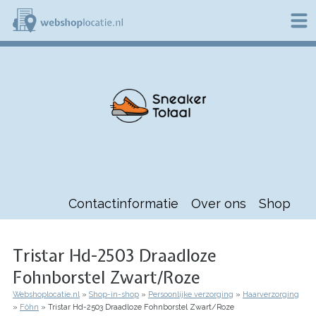
Overslaan
en
naar
de
W
inhoud
e
gaan
b
s
h
o
p
l
o
c
a
t
Contactinformatie
Over ons
Shop
i
e
.
n
Tristar Hd-2503 Draadloze
l
Fohnborstel Zwart/Roze
Webshoplocatie.nl
Shop-in-shop
Persoonlijke verzorging
Haarverzorging
Kruimelpad
Föhn
Tristar Hd-2503 Draadloze Fohnborstel Zwart/Roze