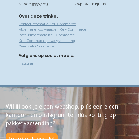
NL004155367B23
2041EW Cruquius
Over deze winkel
Contactinformatie Kel- Commerce
Algemene voorwaarden Kel- Commerce
Retourinformatie Kel- Commerce
Kel- Commerce privacyverklaring
Over Kel- Commerce
Volg ons op social media
instagram
Wil jij ook je eigen webshop, plús een eigen
kantoor- en opslagruimte, plús korting op
pakketverzending?
Word ook buddy!