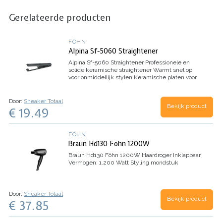
Gerelateerde producten
FÖHN
Alpina Sf-5060 Straightener
Alpina Sf-5060 Straightener
Professionele en
solide keramische straightener
Warmt snel op
voor onmiddellijk stylen
Keramische platen voor
gelijke verwarming
2 temperatuurstanden:Hoog
180°C -…
Door:
Sneaker Totaal
Bekijk product
€ 19.49
FÖHN
Braun Hd130 Föhn 1200W
Braun Hd130 Föhn 1200W
Haardroger
Inklapbaar
Vermogen: 1.200 Watt
Styling mondstuk
Door:
Sneaker Totaal
Bekijk product
€ 37.85