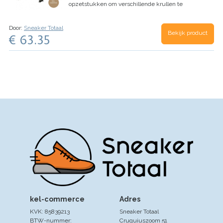
opzetstukken om verschillende krullen te
creëren.
Bubbeltang voor het creëren van beachy
waves
Chopstick opzetstuk voor…
Door:
Sneaker Totaal
Bekijk product
€ 63.35
kel-commerce
Adres
KVK: 85839213
Sneaker Totaal
BTW-nummer:
Cruquiuszoom 51