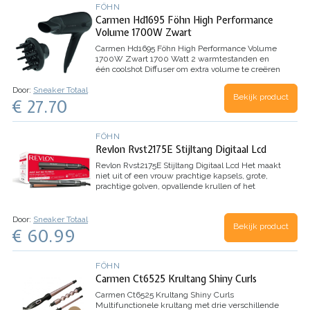
FÖHN
Carmen Hd1695 Föhn High Performance
Volume 1700W Zwart
Carmen Hd1695 Föhn High Performance Volume
1700W Zwart
1700 Watt
2 warmtestanden en
één coolshot
Diffuser om extra volume te creëren
Snoerlengte: 180 cm
Door:
Sneaker Totaal
Bekijk product
€ 27.70
FÖHN
Revlon Rvst2175E Stijltang Digitaal Lcd
Revlon Rvst2175E Stijltang Digitaal Lcd
Het maakt
niet uit of een vrouw prachtige kapsels, grote,
prachtige golven, opvallende krullen of het
perfecte modeaccessoire als hoogtepunt voor
haar look wil - Revlon heeft er het juiste…
Door:
Sneaker Totaal
Bekijk product
€ 60.99
FÖHN
Carmen Ct6525 Krultang Shiny Curls
Carmen Ct6525 Krultang Shiny Curls
Multifunctionele krultang met drie verschillende