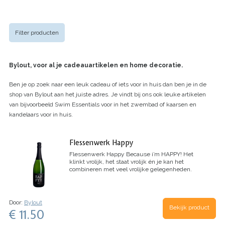
Filter producten
Bylout, voor al je cadeauartikelen en home decoratie.
Ben je op zoek naar een leuk cadeau of iets voor in huis dan ben je in de
shop van Bylout aan het juiste adres. Je vindt bij ons ook leuke artikelen
van bijvoorbeeld Swim Essentials voor in het zwembad of kaarsen en
kandelaars voor in huis.
Flessenwerk Happy
Flessenwerk Happy
Because i’m HAPPY! Het
klinkt vrolijk, het staat vrolijk én je kan het
combineren met veel vrolijke gelegenheden.
Onze feestbubbel: niet te zoet, niet te droog en
echt ónt-zettend lekker! Geen…
Door:
Bylout
Bekijk product
€ 11.50