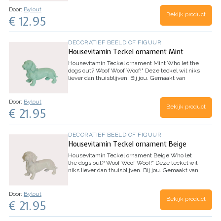
opslag bakje!
gemaakt van polyresin …
Door:
Bylout
Bekijk product
€ 12.95
DECORATIEF BEELD OF FIGUUR
Housevitamin Teckel ornament Mint
Housevitamin Teckel ornament Mint
Who let the
dogs out? Woof Woof Woof!" Deze teckel wil niks
liever dan thuisblijven. Bij jou.
Gemaakt van
Polyresin
Afmeting: 20x8x15cm
Door:
Bylout
Bekijk product
€ 21.95
DECORATIEF BEELD OF FIGUUR
Housevitamin Teckel ornament Beige
Housevitamin Teckel ornament Beige
Who let
the dogs out? Woof Woof Woof!" Deze teckel wil
niks liever dan thuisblijven. Bij jou.
Gemaakt van
Polyresin
Afmeting: 20x8x15cm
Door:
Bylout
Bekijk product
€ 21.95