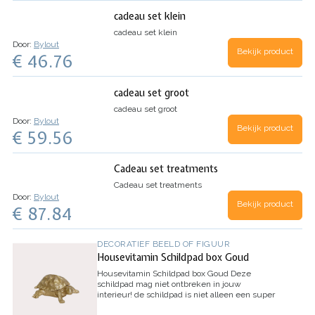
cadeau set klein
cadeau set klein
Door:
Bylout
Bekijk product
€ 46.76
cadeau set groot
cadeau set groot
Door:
Bylout
Bekijk product
€ 59.56
Cadeau set treatments
Cadeau set treatments
Door:
Bylout
Bekijk product
€ 87.84
DECORATIEF BEELD OF FIGUUR
Housevitamin Schildpad box Goud
Housevitamin Schildpad box Goud
Deze
schildpad mag niet ontbreken in jouw
interieur!
de schildpad is niet alleen een super
gave eye catcher maar ook nog eens een handig