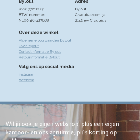
Bylout
Adres
KVK: 77211227
Bylout
BTW-nummer:
Cruquiuszoom 51
NL003163427B88
2142 ew Cruquius
Over deze winkel
Algemene voorwaarden Bylout
Over Bylout
Contactinformatie Bylout
Retourinformatie Bylout
Volg ons op social media
instagram
facebook
Wil jij ook je eigen webshop, plús een eigen
kantoor- en opslagruimte, plús korting op