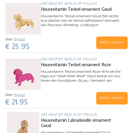
DECORATIEF BEELD OF FIGUUR
Housevitamin Teckel ornament Goud
Housevitamin Teckel ornament Goud
Een echte
eye catcher voor de teckel liefhebbers!
Gemaakt
van Polyresin
Afmeting: 20x8x15cm
Door:
Bylout
Bekijk product
€ 25.95
DECORATIEF BEELD OF FIGUUR
Housevitamin Teckel ornament Roze
Housevitamin Teckel ornament Roze
Who let the
dogs out? Woof Woof Woof!" Deze teckel wil niks
liever dan thuisblijven. Bij jou.
Gemaakt van
Polyresin
Afmeting: 20x8x15cm
Door:
Bylout
Bekijk product
€ 21.95
DECORATIEF BEELD OF FIGUUR
Housevitamin Labradoodle ornament
Goud
Housevitamin Labradoodle ornament Goud