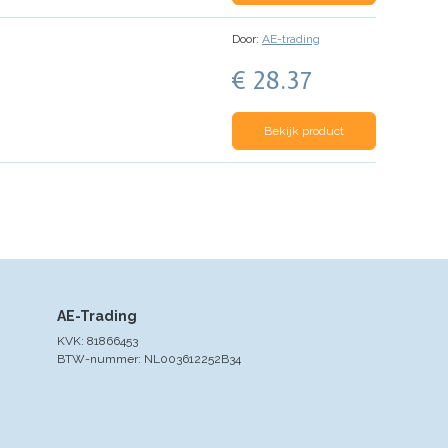
Door:
AE-trading
€ 28.37
Bekijk product
AE-Trading
KVK: 81866453
BTW-nummer: NL003612252B34