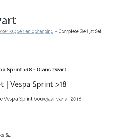
wart
oter kappen en ophanging
Complete Sierlijst Set |
pa Sprint >18 - Glans zwart
et | Vespa Sprint >18
r de Vespa Sprint bouwjaar vanaf 2018.
ks &…