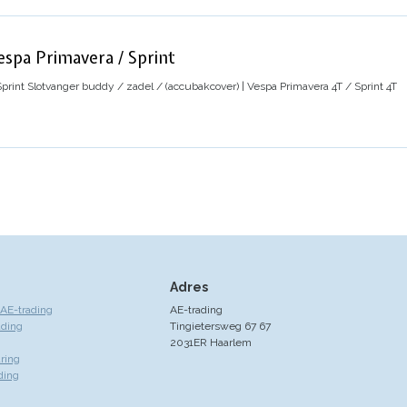
spa Primavera / Sprint
print
Slotvanger buddy / zadel / (accubakcover) | Vespa Primavera 4T / Sprint 4T
Adres
AE-trading
AE-trading
ading
Tingietersweg 67 67
2031ER Haarlem
ring
ding