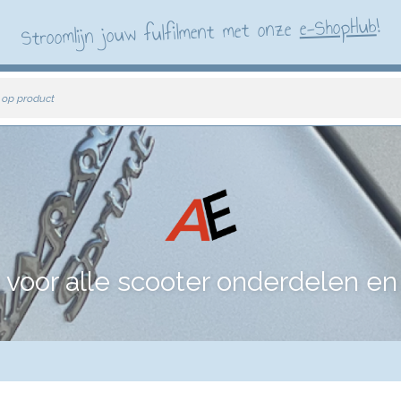
!
e-ShopHub
Stroomlijn jouw fulfilment met onze
 op product
voor alle scooter onderdelen en 