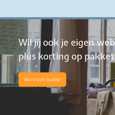
Wil jij ook je eigen w
plús korting op pakke
Word ook buddy!