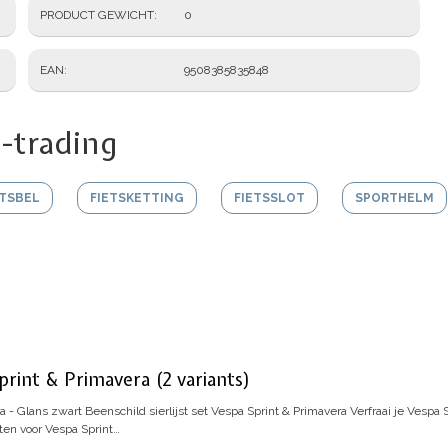
PRODUCT GEWICHT
0
EAN
9508385835848
-trading
ETSBEL
FIETSKETTING
FIETSSLOT
SPORTHELM
Sprint & Primavera (2 variants)
ra - Glans zwart
Beenschild sierlijst set Vespa Sprint & Primavera
Verfraai je Vespa 
sten voor Vespa Sprint…