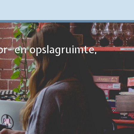
or- en opslagruimte,