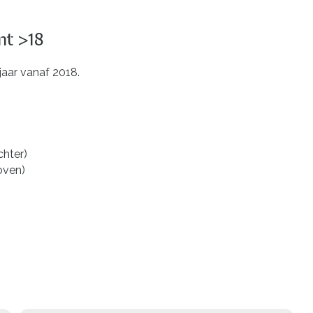
nt >18
wjaar vanaf 2018.
chter)
oven)