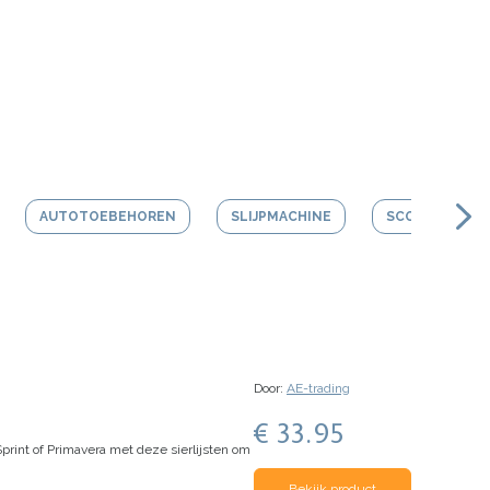
AUTOTOEBEHOREN
SLIJPMACHINE
SCOOTER HEL
Door:
AE-trading
€ 33.95
Sprint of Primavera met deze sierlijsten om
Bekijk product