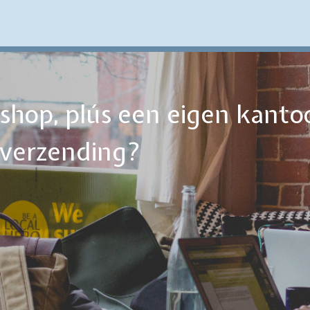
ebshop, plús een eigen kanto
tverzending?