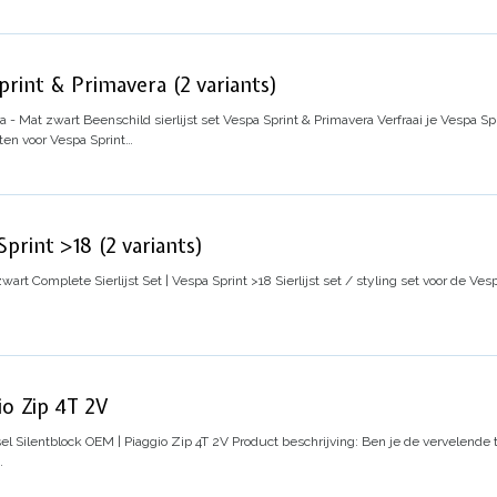
Sprint & Primavera (2 variants)
ra - Mat zwart
Beenschild sierlijst set Vespa Sprint & Primavera
Verfraai je Vespa Sp
sten voor Vespa Sprint…
Sprint >18 (2 variants)
zwart
Complete Sierlijst Set | Vespa Sprint >18
Sierlijst set / styling set voor de Ve
io Zip 4T 2V
l Silentblock OEM | Piaggio Zip 4T 2V
Product beschrijving:
Ben je de vervelende t
…