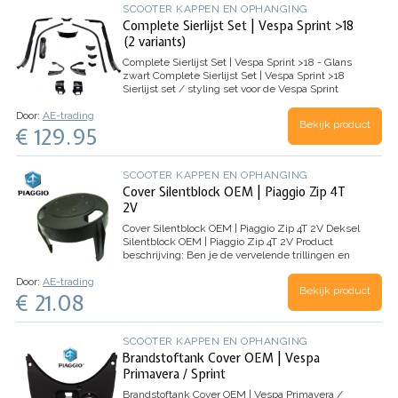
SCOOTER KAPPEN EN OPHANGING
Complete Sierlijst Set | Vespa Sprint >18
(2 variants)
Complete Sierlijst Set | Vespa Sprint >18 - Glans
zwart
Complete Sierlijst Set | Vespa Sprint >18
Sierlijst set / styling set voor de Vespa Sprint
bouwjaar vanaf 2018.
Inhoud:
4 x
Door:
AE-trading
Stuurschakelaarkapjes (Links &…
Bekijk product
€ 129.95
SCOOTER KAPPEN EN OPHANGING
Cover Silentblock OEM | Piaggio Zip 4T
2V
Cover Silentblock OEM | Piaggio Zip 4T 2V
Deksel
Silentblock OEM | Piaggio Zip 4T 2V
Product
beschrijving:
Ben je de vervelende trillingen en
geluiden van je Piaggio Zip 4T 2V-scooter beu?
Door:
AE-trading
Zoek niet verder! Onze Cover…
Bekijk product
€ 21.08
SCOOTER KAPPEN EN OPHANGING
Brandstoftank Cover OEM | Vespa
Primavera / Sprint
Brandstoftank Cover OEM | Vespa Primavera /