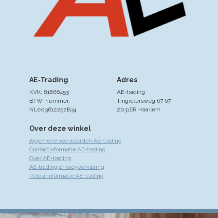
AE-Trading
Adres
KVK: 81866453
AE-trading
BTW-nummer:
Tingietersweg 67 67
NL003612252B34
2031ER Haarlem
Over deze winkel
Algemene voorwaarden AE-trading
Contactinformatie AE-trading
Over AE-trading
AE-trading privacyverklaring
Retourinformatie AE-trading