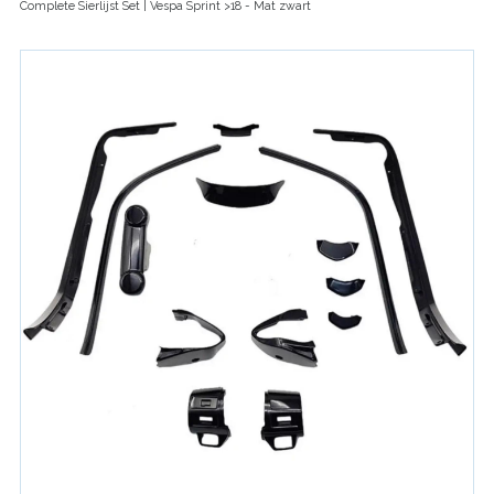
Complete Sierlijst Set | Vespa Sprint >18 - Mat zwart