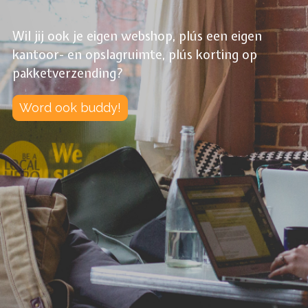
Wil jij ook je eigen webshop, plús een eigen
kantoor- en opslagruimte, plús korting op
pakketverzending?
Word ook buddy!