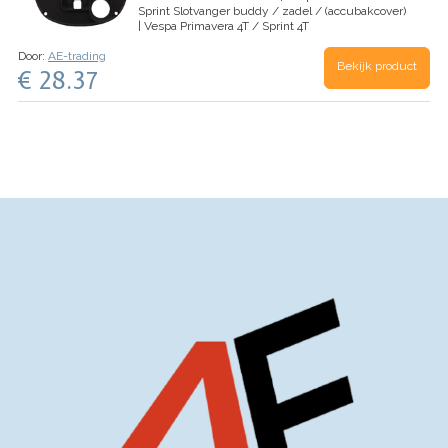
Sprint
Slotvanger buddy / zadel / (accubakcover)
| Vespa Primavera 4T / Sprint 4T
Door:
AE-trading
Bekijk product
€ 28.37