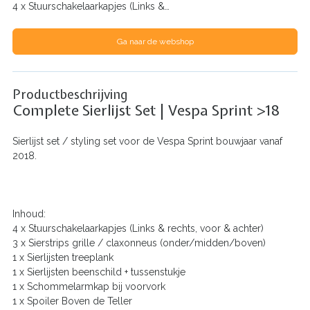
4 x Stuurschakelaarkapjes (Links &…
Ga naar de webshop
Productbeschrijving
Complete Sierlijst Set | Vespa Sprint >18
Sierlijst set / styling set voor de Vespa Sprint bouwjaar vanaf
2018.
Inhoud:
4 x Stuurschakelaarkapjes (Links & rechts, voor & achter)
3 x Sierstrips grille / claxonneus (onder/midden/boven)
1 x Sierlijsten treeplank
1 x Sierlijsten beenschild + tussenstukje
1 x Schommelarmkap bij voorvork
1 x Spoiler Boven de Teller