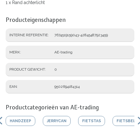
1 x Rand achterlicht
Producteigenschappen
INTERNE REFERENTIE
7674519159043-42845487923459
MERK
AE-trading
PRODUCT GEWICHT
0
EAN
9502694184314
Productcategorieën van AE-trading
HANDZEEP
JERRYCAN
FIETSTAS
FIETSBEL