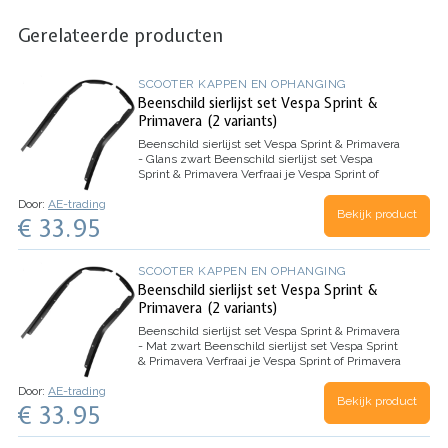
Gerelateerde producten
SCOOTER KAPPEN EN OPHANGING
Beenschild sierlijst set Vespa Sprint &
Primavera (2 variants)
Beenschild sierlijst set Vespa Sprint & Primavera
- Glans zwart
Beenschild sierlijst set Vespa
Sprint & Primavera
Verfraai je Vespa Sprint of
Primavera met deze sierlijsten om het
Door:
AE-trading
beenschild. Kwalitatieve beenschild sierlijsten
Bekijk product
€ 33.95
voor Vespa Sprint…
SCOOTER KAPPEN EN OPHANGING
Beenschild sierlijst set Vespa Sprint &
Primavera (2 variants)
Beenschild sierlijst set Vespa Sprint & Primavera
- Mat zwart
Beenschild sierlijst set Vespa Sprint
& Primavera
Verfraai je Vespa Sprint of Primavera
met deze sierlijsten om het beenschild.
Door:
AE-trading
Kwalitatieve beenschild sierlijsten voor Vespa
Bekijk product
€ 33.95
Sprint…