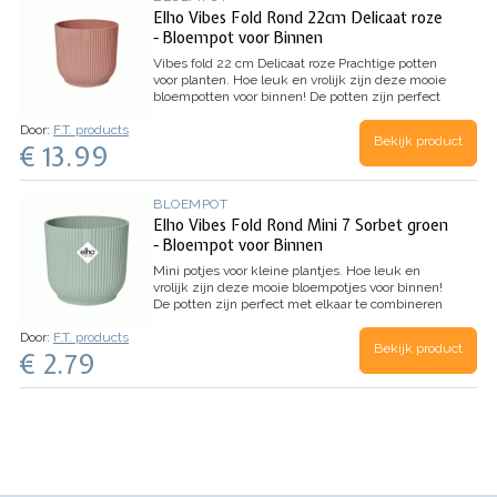
100% gerecyceled materiaal.
Kleur: Delicaat roze
Elho Vibes Fold Rond 22cm Delicaat roze
Afmeting: 7 x 7 cm
Volume: 0.2 liter
Inhoud: 1
- Bloempot voor Binnen
stuk
Vibes fold 22 cm Delicaat roze
Prachtige potten
voor planten. Hoe leuk en vrolijk zijn deze mooie
bloempotten voor binnen!
De potten zijn perfect
met elkaar te combineren in verschillende
Door:
F.T. products
maten. Een hoge kwaliteit pot die het interieur
Bekijk product
€ 13.99
jarenlang voorzien van kleur en groen.
Extra mooi
is natuurlijk de wijze waarop deze pot is
geproduceert. Zowel geproduceert op
milieuvriendelijke wijze, als gemaakt van 100%
BLOEMPOT
gerecyceled materiaal.
Kleur: Delicaat roze
Elho Vibes Fold Rond Mini 7 Sorbet groen
Afmeting: 22 x 20 cm
Volume: 6,2 liter
Inhoud: 1
- Bloempot voor Binnen
stuk
Mini potjes voor kleine plantjes.
Hoe leuk en
vrolijk zijn deze mooie bloempotjes voor binnen!
De potten zijn perfect met elkaar te combineren
in verschillende maten.
Een hoge kwaliteit pot
Door:
F.T. products
die het interieur jarenlang voorzien van kleur en
Bekijk product
€ 2.79
groen.
Extra mooi is natuurlijk de wijze waarop
deze pot is geproduceert.
Zowel geproduceert
op milieuvriendelijke wijze, als gemaakt van
100% gerecyceled materiaal.
Kleur: Sorbet groen
Afmeting: 7 x 7 cm
Volume: 0.2 liter