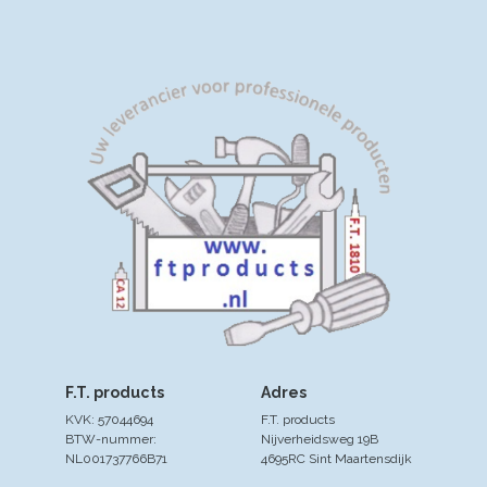
F.T. products
Adres
KVK: 57044694
F.T. products
BTW-nummer:
Nijverheidsweg 19B
NL001737766B71
4695RC Sint Maartensdijk