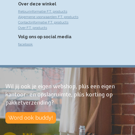
Over deze winkel
Retourinformatie F.T. products
Algemene voorwaarden F.T. products
Contactinformatie F.T. products
Over F.T. products
Volg ons op social media
facebook
Wil jij ook je eigen webshop, plús een eigen
kantoor- en opslagruimte, plús korting op
pakketverzending?
Word ook buddy!