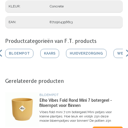
KLEUR
Concrete
EAN
8711904356613
Productcategorieën van F.T. products
BLOEMPOT
KAARS
HUIDVERZORGING
WERK
Gerelateerde producten
BLOEMPOT
Elho Vibes Fold Rond Mini 7 botergeel -
Bloempot voor Binnen
Vibes fold mini 7 cm botergeel
Mini potjes voor
kleine plantjes. Hoe leuk en vrolijk zijn deze
mooie bloempotjes voor binnen!
De potten zijn
perfect met elkaar te combineren in