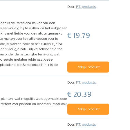
Door:
F.T. products
, dan is de Barcelona balkonbak een
eenvoudig bij te vullen via het vulgat aan
€ 19.79
ak is met liefde voor de natuur gemaakt
te maken over te natte voeten voor je
r je planten nooit te nat zullen zijn na
t een vleugje natuurlijke schoonheid toe
aaronder de natuurlijke terra-tint, wat
egreerde metalen rekje past deze
latteland, de Barcelona all-in-1 is de
Bekijk product
Door:
F.T. products
€ 20.39
 planten, wat mogelijk wordt gemaakt door
Perfect voor planten en bloemen, maar ook
Bekijk product
Door:
F.T. products