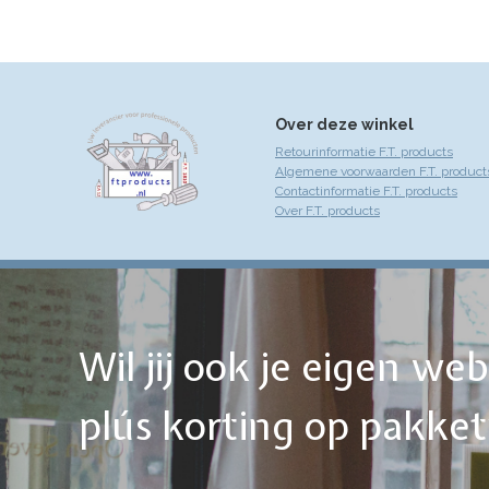
Over deze winkel
Retourinformatie F.T. products
Algemene voorwaarden F.T. product
Contactinformatie F.T. products
Over F.T. products
Wil jij ook je eigen w
plús korting op pakke