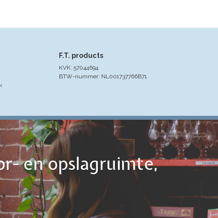
F.T. products
KVK: 57044694
BTW-nummer: NL001737766B71
k
or- en opslagruimte,