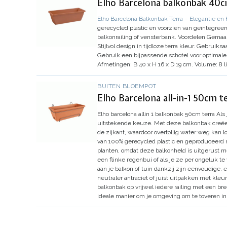
Elho Barcelona balkonbak 40c
Elho Barcelona Balkonbak Terra – Elegantie en F
gerecycled plastic en voorzien van geïntegreer
balkonrailing of vensterbank.
Voordelen
Gemaak
Stijlvol design in tijdloze terra kleur.
Gebruiksa
Gebruik een bijpassende schotel voor optimal
Afmetingen:
B 40 x H 16 x D 19 cm.
Volume:
8 li
BUITEN BLOEMPOT
Elho Barcelona all-in-1 50cm t
Elho barcelona allin 1 balkonbak 50cm terra
Als
uitstekende keuze. Met deze balkonbak creëer 
de zijkant, waardoor overtollig water weg kan 
van 100% gerecycled plastic en geproduceerd 
planten, omdat deze balkonheld is uitgerust met
een flinke regenbui of als je ze per ongeluk t
aan je balkon of tuin dankzij zijn eenvoudige, 
neutraler antraciet of juist uitpakken met kleur
balkonbak op vrijwel iedere railing met een bree
ideale manier om je omgeving om te toveren in