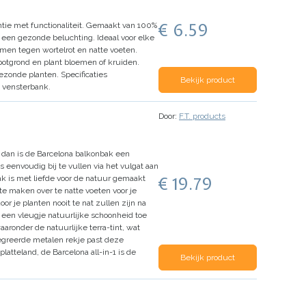
€ 6.59
tie met functionaliteit. Gemaakt van 100%
r een gezonde beluchting. Ideaal voor elke
men tegen wortelrot en natte voeten.
potgrond en plant bloemen of kruiden.
gezonde planten.
Specificaties
Bekijk product
, vensterbank.
Door:
F.T. products
, dan is de Barcelona balkonbak een
eenvoudig bij te vullen via het vulgat aan
€ 19.79
ak is met liefde voor de natuur gemaakt
te maken over te natte voeten voor je
r je planten nooit te nat zullen zijn na
t een vleugje natuurlijke schoonheid toe
aaronder de natuurlijke terra-tint, wat
egreerde metalen rekje past deze
latteland, de Barcelona all-in-1 is de
Bekijk product