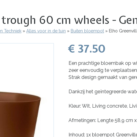
ce trough 60 cm wheels - G
en Techniek
Alles voor in de tuin
Buiten bloempot
Elho Greenvil
€ 37.50
Een prachtige bloembak op wi
zeer eenvoudig te verplaatsen 
Strak design gemaakt van gere
Dankzij het geïntegreerde wat
Kleur: Wit, Living concrete, L
Afmetingen: Lengte 58,9 cm 
Inhoud: 1x bloempot Greenvill