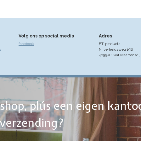
Volg ons op social media
Adres
facebook
F.T. products
s
Nijverheidsweg 19B
4695RC Sint Maartensdij
ebshop, plús een eigen kanto
tverzending?