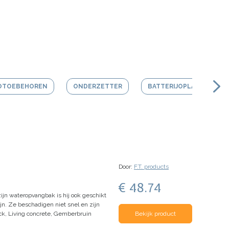
OTOEBEHOREN
ONDERZETTER
BATTERIJOPLADER
Door:
F.T. products
€ 48.74
zijn wateropvangbak is hij ook geschikt
jn. Ze beschadigen niet snel en zijn
ack, Living concrete, Gemberbruin
Bekijk product