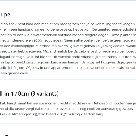
aupe
 je op zoek bent naar een manier om meer groen aan je balkonrailing toe te voegen
je in een handomdraai een groene oase op het balkon. De geïntegreerde schotel is 
lopen en er een klein waterreservoir ontstaat voor de drogere dagen. Deze plantenb
met windenergie en 100% recyclebaar.
Geen natte voeten
Je hoeft je geen zorgen 
 een overlooppijpje. Hierdoor kan overtollig water gemakkelijk wegvloeien, waardoo
e veel water hebt gegeven.
Mix and match
De Barcelona past bij iedere stijl en voeg
elegante design. Je kunt kiezen uit verschillende vriendelijke en trendy kleuren, w
 in bijvoorbeeld pistachegroen.
Laat maar hangen
Dankzij het hoogwaardige, geïnt
dte tot 6,5 cm. Of je nu in een appartement in de stad woont of in een huis op het p
 een groene oase.
l-in-1 70cm (3 variants)
nbak hangt vanaf het eerste moment recht met dit rekje.
Het gezond houden van je
tel die ervoor zorgt dat de pot niet overloopt, is nog nooit zo eenvoudig geweest.
1 rekje
Afmetingen: 69,2cm breed x 16,7cm hoog x 25,7cm lang