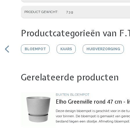
PRODUCT GEWICHT
7.3 g
Productcategorieën van F.
BLOEMPOT
KAARS
HUIDVERZORGING
Gerelateerde producten
BUITEN BLOEMPOT
Elho Greenville rond 47 cm - l
Deze design bloempot is geschikt voor in de tui
voor binnen.
De bloempot is gemaakt van gerecyc
bestand tegen een stootje.
Afmeting bloempot: