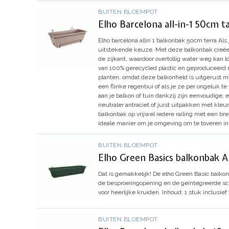
BUITEN BLOEMPOT
Elho Barcelona all-in-1 50cm t
Elho barcelona allin 1 balkonbak 50cm terra
Als
uitstekende keuze. Met deze balkonbak creëer 
de zijkant, waardoor overtollig water weg kan 
van 100% gerecycled plastic en geproduceerd 
planten, omdat deze balkonheld is uitgerust met
een flinke regenbui of als je ze per ongeluk t
aan je balkon of tuin dankzij zijn eenvoudige, 
neutraler antraciet of juist uitpakken met kleur
balkonbak op vrijwel iedere railing met een bree
ideale manier om je omgeving om te toveren in
BUITEN BLOEMPOT
Elho Green Basics balkonbak Al
Dat is gemakkelijk! De elho Green Basic balko
de besproeiingopening en de geïntegreerde scho
voor heerlijke kruiden.
Inhoud: 1 stuk inclusief 
BUITEN BLOEMPOT