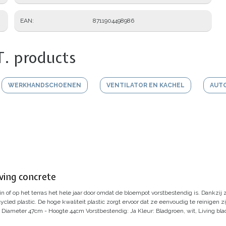
EAN
8711904498986
T. products
WERKHANDSCHOENEN
VENTILATOR EN KACHEL
AUT
iving concrete
n of op het terras het hele jaar door omdat de bloempot vorstbestendig is. Dankzij 
led plastic. De hoge kwaliteit plastic zorgt ervoor dat ze eenvoudig te reinigen zi
 Diameter 47cm - Hoogte 44cm
Vorstbestendig: Ja
Kleur: Bladgroen, wit, Living bl