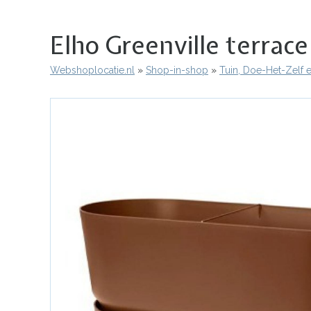
Elho Greenville terra
Webshoplocatie.nl
Shop-in-shop
Tuin, Doe-Het-Zelf 
Kruimelpad