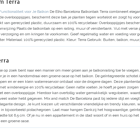
m Terra
unctionaliteit voor Je Balkon
De Elho Barcelona Balkonbak Terra combineert elegan
de overlooppijpjes, beschermt deze bak je planten tegen wortelrot en zorgt hij voo
t van gerecycled plastic, duurzaam en 100% recyclebaar.
Overlooppijpjes bescher
anwijzing
Plaats de balkonbak op een railing, muur of vensterbank.
Vul met verse 
e verzorging en om kringen te voorkomen.
Geef regelmatig water en voeding voor 
ter.
Materiaal:
100% gerecycled plastic.
Kleur:
Terra
Gebruik:
Buiten, balkon, muur
erra
 je op zoek bent naar een manier om meer groen aan je balkonrailing toe te voegen
je in een handomdraai een groene oase op het balkon. De geïntegreerde schotel is 
lopen en er een klein waterreservoir ontstaat voor de drogere dagen. Deze plantenb
met windenergie en 100% recyclebaar.
Geen natte voeten
Je hoeft je geen zorgen 
 een overlooppijpje. Hierdoor kan overtollig water gemakkelijk wegvloeien, waardoo
e veel water hebt gegeven.
Mix and match
De Barcelona past bij iedere stijl en voeg
elegante design. Je kunt kiezen uit verschillende vriendelijke en trendy kleuren, w
 in bijvoorbeeld pistachegroen.
Laat maar hangen
Dankzij het hoogwaardige, geïnt
dte tot 6,5 cm. Of je nu in een appartement in de stad woont of in een huis op het p
 een groene oase.