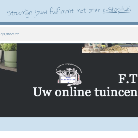
!
e-ShopHub
Stroomlijn jouw fulfilment met onze
 op product