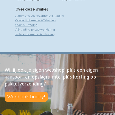
Over deze winkel
Algemene voorwaarden AE-trading
Contactinformatie AE-trading
Over AE-trading
AE-trading privacyverklaring
Retourinformatie AE-trading
Wil jij ook je eigen webshop, plús een eigen
kantoor- en opslagruimte, plús korting op
pakketverzending?
Word ook buddy!