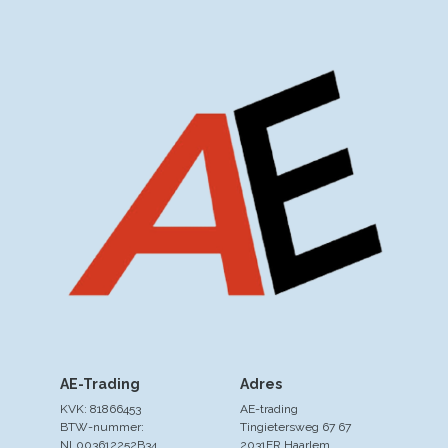
AE-Trading
Adres
KVK: 81866453
AE-trading
BTW-nummer:
Tingietersweg 67 67
NL003612252B34
2031ER Haarlem