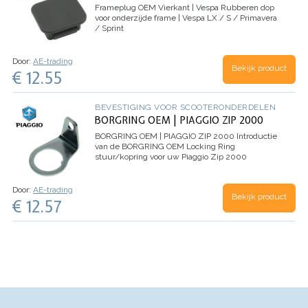
Frameplug OEM Vierkant | Vespa
Rubberen dop
voor onderzijde frame | Vespa LX / S / Primavera
/ Sprint
Door:
AE-trading
Bekijk product
€ 12.55
BEVESTIGING VOOR SCOOTERONDERDELEN
BORGRING OEM | PIAGGIO ZIP 2000
BORGRING OEM | PIAGGIO ZIP 2000
Introductie
van de BORGRING OEM Locking Ring
stuur/kopring voor uw Piaggio Zip 2000
Upgrade uw Piaggio Zip 2000 met de
BORGRING OEM Locking Ring
stuur/kopsproeier. Dit essentiële…
Door:
AE-trading
Bekijk product
€ 12.57