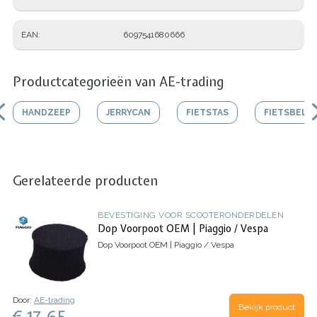
EAN
6097541680666
Productcategorieën van AE-trading
HANDZEEP
JERRYCAN
FIETSTAS
FIETSBEL
Gerelateerde producten
BEVESTIGING VOOR SCOOTERONDERDELEN
Dop Voorpoot OEM | Piaggio / Vespa
Dop Voorpoot OEM | Piaggio / Vespa
Door:
AE-trading
Bekijk product
€ 17.65