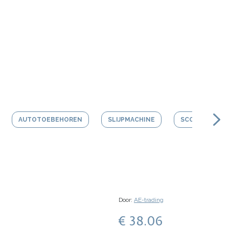
AUTOTOEBEHOREN
SLIJPMACHINE
SCOOTER HEL
Door:
AE-trading
€ 38.06