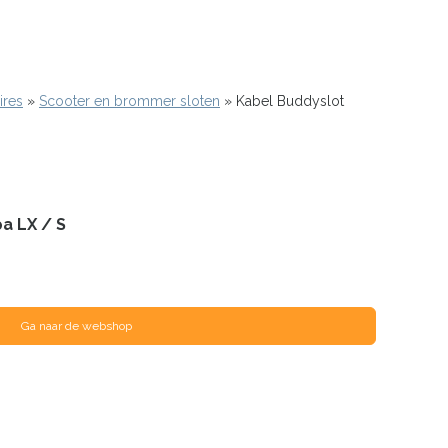
ires
Scooter en brommer sloten
Kabel Buddyslot
a LX / S
Ga naar de webshop