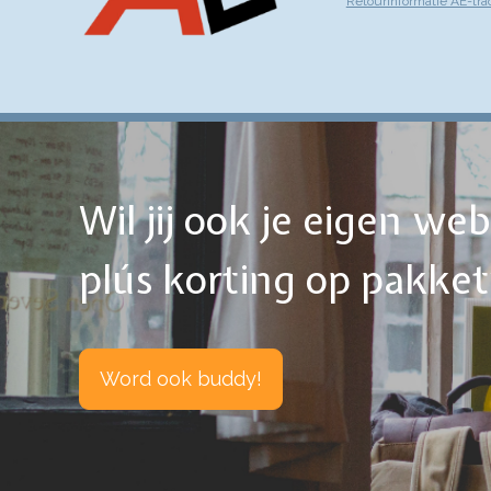
Retourinformatie AE-tra
Wil jij ook je eigen w
plús korting op pakke
Word ook buddy!