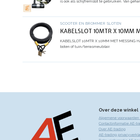
is ook als schijfremslot te gebruiken. Van geha
SCOOTER EN BROMMER SLOTEN
KABELSLOT 10MTR X 10MM 
KABELSLOT 10MTR X 10MM MET MESSING 
boten of tuin/terrasmeubilair.
Over deze winkel
Algemene voorwaarden 
Contactinformatie AE-tr
Over AE-trading
AE-trading privacyverkla