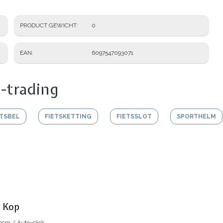
PRODUCT GEWICHT
0
EAN
6097547093071
-trading
ETSBEL
FIETSKETTING
FIETSSLOT
SPORTHELM
e Kop
cm / Auto-click