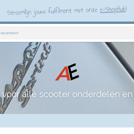
!
e-ShopHub
Stroomlijn jouw fulfilment met onze
 op product
voor alle scooter onderdelen en 