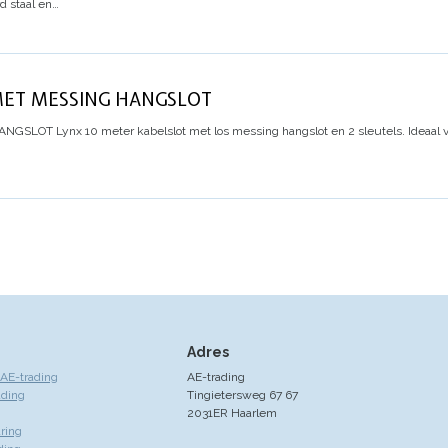
rd staal en…
MET MESSING HANGSLOT
HANGSLOT
Lynx 10 meter kabelslot met los messing hangslot en 2 sleutels. Ideaal 
Adres
AE-trading
AE-trading
ading
Tingietersweg 67 67
2031ER Haarlem
ring