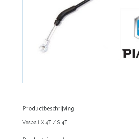
Productbeschrijving
Vespa LX 4T / S 4T