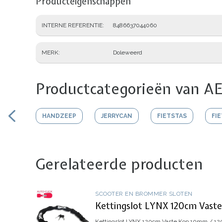
Producteigenschappen
INTERNE REFERENTIE
8486637044060
MERK
Doleweerd
Productcategorieën van AE
HANDZEEP
JERRYCAN
FIETSTAS
FI
Gerelateerde producten
SCOOTER EN BROMMER SLOTEN
Kettingslot LYNX 120cm Vast
Kettingslot LYNX 120cm Vaste Kop
10mm / 120