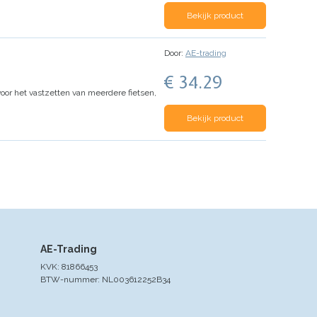
Bekijk product
Door:
AE-trading
€ 34.29
voor het vastzetten van meerdere fietsen,
Bekijk product
AE-Trading
KVK: 81866453
BTW-nummer: NL003612252B34