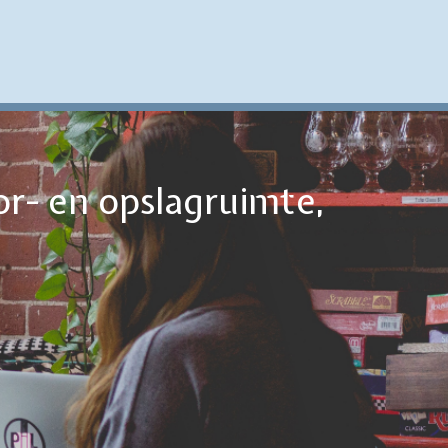
or- en opslagruimte,