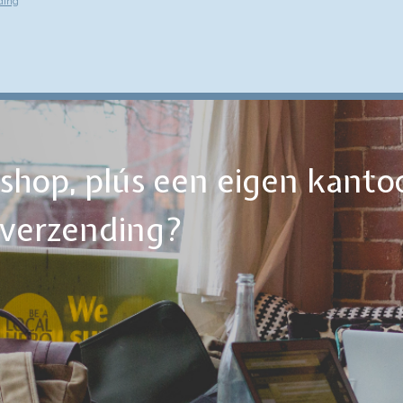
ding
ebshop, plús een eigen kanto
tverzending?