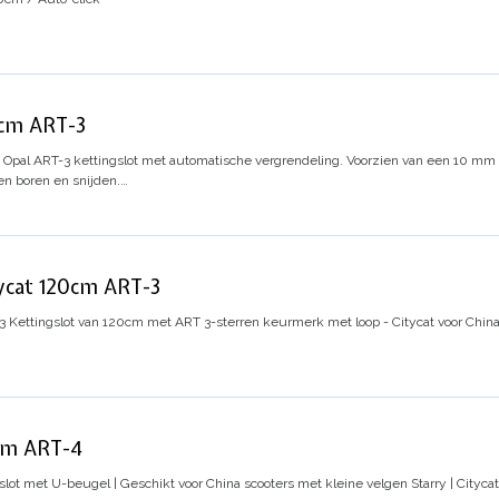
0cm ART-3
t Opal ART-3 kettingslot met automatische vergrendeling. Voorzien van een 10 mm k
en boren en snijden.…
tycat 120cm ART-3
3
Kettingslot van 120cm met ART 3-sterren keurmerk met loop - Citycat voor China 
0cm ART-4
slot met U-beugel | Geschikt voor China scooters met kleine velgen Starry | Citycat