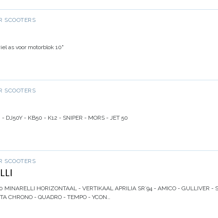
R SCOOTERS
iel as voor motorblok 10"
R SCOOTERS
- DJ50Y - KB50 - K12 - SNIPER - MORS - JET 50
R SCOOTERS
LLI
0 MINARELLI HORIZONTAAL - VERTIKAAL APRILIA SR`94 - AMICO - GULLIVER -
 BETA CHRONO - QUADRO - TEMPO - YCON…