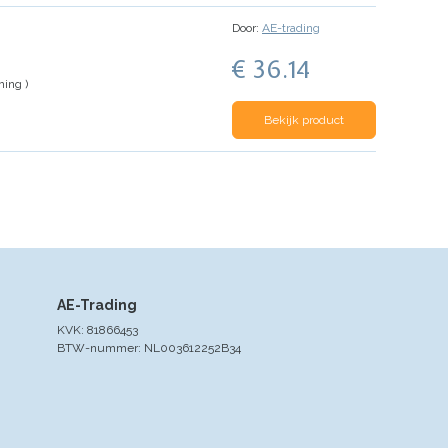
Door:
AE-trading
€ 36.14
ing )
Bekijk product
AE-Trading
KVK: 81866453
BTW-nummer: NL003612252B34