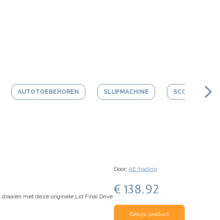
AUTOTOEBEHOREN
SLIJPMACHINE
SCOOTER HEL
Door:
AE-trading
€ 138.92
 draaien met deze originele Lid Final Drive
Bekijk product