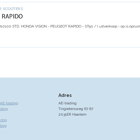
R SCOOTERS
- RAPIDO
10100 STD. HONDA VISION - PEUGEOT RAPIDO - ST50 / ( uitverkoop - op is opruim
Adres
AE-trading
AE-trading
ading
Tingietersweg 67 67
2031ER Haarlem
ring
ding