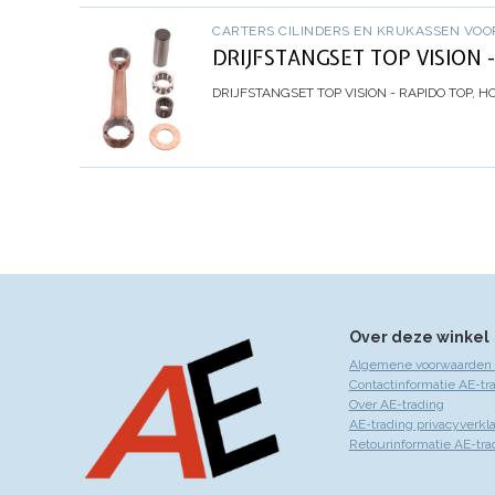
CARTERS CILINDERS EN KRUKASSEN VOO
DRIJFSTANGSET TOP VISION 
DRIJFSTANGSET TOP VISION - RAPIDO
TOP, HO
Over deze winkel
Algemene voorwaarden 
Contactinformatie AE-tr
Over AE-trading
AE-trading privacyverkla
Retourinformatie AE-tra