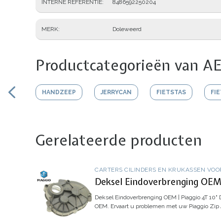
INTERNE REFERENTIE
8486592250204
MERK
Doleweerd
Productcategorieën van AE
HANDZEEP
JERRYCAN
FIETSTAS
FI
Gerelateerde producten
CARTERS CILINDERS EN KRUKASSEN VOO
Deksel Eindoverbrenging OEM 
Deksel Eindoverbrenging OEM | Piaggio 4T 10"
D
OEM.
Ervaart u problemen met uw Piaggio Zip 