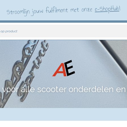
!
e-ShopHub
Stroomlijn jouw fulfilment met onze
 op product
voor alle scooter onderdelen en 