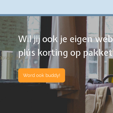
Wil jij ook je eigen w
plús korting op pakke
Word ook buddy!