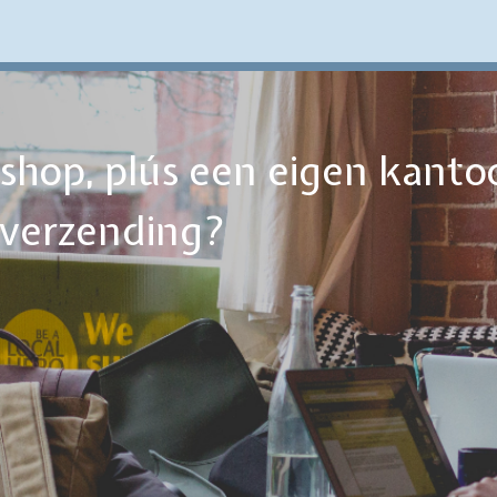
ebshop, plús een eigen kanto
tverzending?