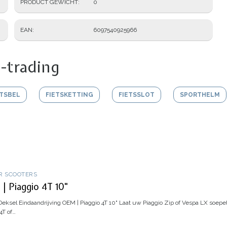
PRODUCT GEWICHT
0
EAN
6097540925966
-trading
ETSBEL
FIETSKETTING
FIETSSLOT
SPORTHELM
R SCOOTERS
| Piaggio 4T 10"
eksel Eindaandrijving OEM | Piaggio 4T 10"
Laat uw Piaggio Zip of Vespa LX soepel
4T of…