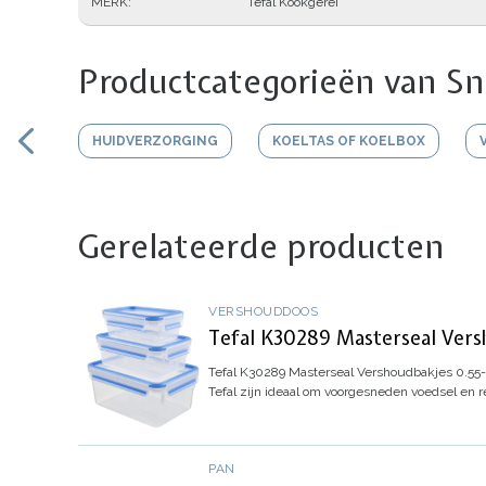
MERK
Tefal Kookgerei
Productcategorieën van Sn
HUIDVERZORGING
KOELTAS OF KOELBOX
Gerelateerde producten
VERSHOUDDOOS
Tefal K30289 Masterseal Vers
Tefal K30289 Masterseal Vershoudbakjes 0.55-
Tefal zijn ideaal om voorgesneden voedsel en res
PAN