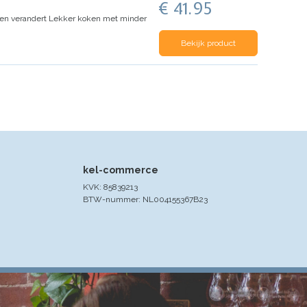
€ 41.95
en verandert Lekker koken met minder
Bekijk product
kel-commerce
KVK: 85839213
BTW-nummer: NL004155367B23