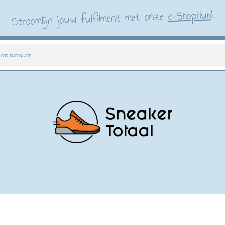
!
e-ShopHub
Stroomlijn jouw fulfilment met onze
 op product