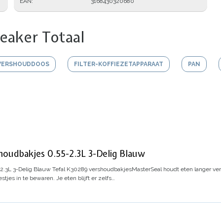
EAN
3168430320680
eaker Totaal
VERSHOUDDOOS
FILTER-KOFFIEZETAPPARAAT
PAN
houdbakjes 0.55-2.3L 3-Delig Blauw
2.3L 3-Delig Blauw
Tefal K30289 vershoudbakjes
MasterSeal houdt eten langer ver
tjes in te bewaren. Je eten blijft er zelfs…