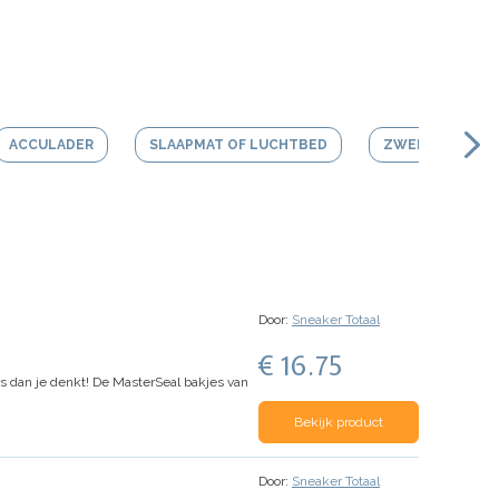
ACCULADER
SLAAPMAT OF LUCHTBED
ZWEMBAD
Door:
Sneaker Totaal
€ 16.75
s dan je denkt! De MasterSeal bakjes van
Bekijk product
Door:
Sneaker Totaal