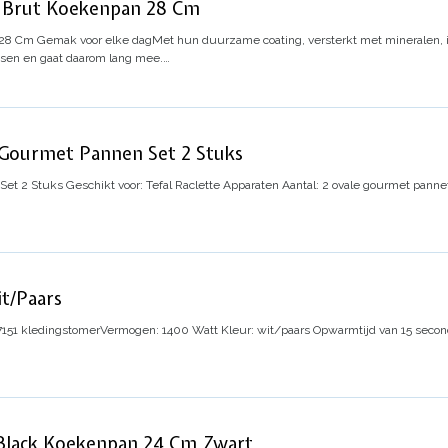
6 Brut Koekenpan 28 Cm
 28 Cm
Gemak voor elke dag
Met hun duurzame coating, versterkt met mineralen, i
assen en gaat daarom lang mee.…
 Gourmet Pannen Set 2 Stuks
Set 2 Stuks
Geschikt voor: Tefal Raclette Apparaten
Aantal: 2 ovale gourmet panne
it/Paars
7151 kledingstomer
Vermogen: 1400 Watt
Kleur: wit/paars
Opwarmtijd van 15 seco
 Black Koekenpan 24 Cm Zwart