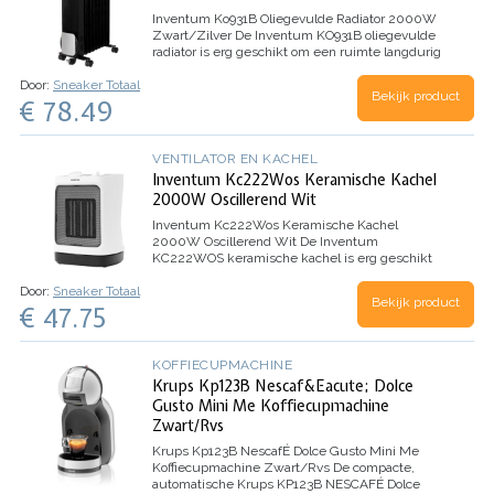
Inventum Ko931B Oliegevulde Radiator 2000W
Zwart/Zilver
De Inventum KO931B oliegevulde
radiator is erg geschikt om een ruimte langdurig
te verwarmen. Een oliegevulde radiator heeft 9
Door:
Sneaker Totaal
ribben en 3 warmtestanden. Hij werkt nagenoeg
Bekijk product
€ 78.49
geruisloos en is daarom…
VENTILATOR EN KACHEL
Inventum Kc222Wos Keramische Kachel
2000W Oscillerend Wit
Inventum Kc222Wos Keramische Kachel
2000W Oscillerend Wit
De Inventum
KC222WOS keramische kachel is erg geschikt
voor het aangenaam verwarmen van kleine
Door:
Sneaker Totaal
ruimtes. Hij heeft 2 warmtestanden en 2
Bekijk product
€ 47.75
oscillatiestanden voor een groot bereik. De
luchtwegen worden…
KOFFIECUPMACHINE
Krups Kp123B Nescaf&Eacute; Dolce
Gusto Mini Me Koffiecupmachine
Zwart/Rvs
Krups Kp123B NescafÉ Dolce Gusto Mini Me
Koffiecupmachine Zwart/Rvs
De compacte,
automatische Krups KP123B NESCAFÉ Dolce