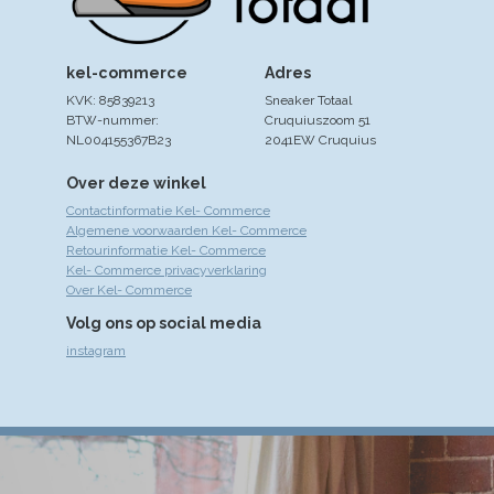
kel-commerce
Adres
KVK: 85839213
Sneaker Totaal
BTW-nummer:
Cruquiuszoom 51
NL004155367B23
2041EW Cruquius
Over deze winkel
Contactinformatie Kel- Commerce
Algemene voorwaarden Kel- Commerce
Retourinformatie Kel- Commerce
Kel- Commerce privacyverklaring
Over Kel- Commerce
Volg ons op social media
instagram