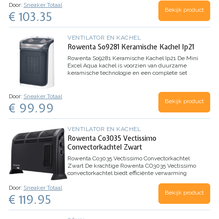
Gusto Mini Me koffiecupmachine heeft een
Door:
Sneaker Totaal
Bekijk product
modern design dat perfect bij jouw unieke stijl
€ 103.35
past. KOFFIE VAN PROFESSIONELE KWALITEIT
Dankzij het…
VENTILATOR EN KACHEL
Rowenta So9281 Keramische Kachel Ip21
Rowenta So9281 Keramische Kachel Ip21
De Mini
Excel Aqua kachel is voorzien van duurzame
keramische technologie en een complete set
verschillende veiligheidsfuncties om de ruimte
te verwarmen, zelfs in de badkamer, voor totale…
Door:
Sneaker Totaal
Bekijk product
€ 99.99
VENTILATOR EN KACHEL
Rowenta Co3035 Vectissimo
Convectorkachtel Zwart
Rowenta Co3035 Vectissimo Convectorkachtel
Zwart
De krachtige Rowenta CO3035 Vectissimo
convectorkachtel biedt efficiënte verwarming
voor alle middelgrote ruimtes in je huis. De
Door:
Sneaker Totaal
kachel verspreidt een hoeveelheid warme lucht
Bekijk product
€ 119.95
voor een comfortabele…