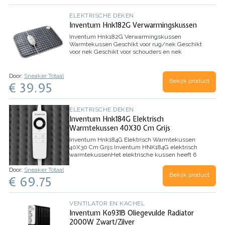
ELEKTRISCHE DEKEN
Inventum Hnk182G Verwarmingskussen
Inventum Hnk182G Verwarmingskussen
Warmtekussen
Geschikt voor rug/nek
Geschikt
voor nek
Geschikt voor schouders en nek
Geschikt voor schouders en rug
Wasbaar in
machinewas
…
Door:
Sneaker Totaal
Bekijk product
€ 39.95
ELEKTRISCHE DEKEN
Inventum Hnk184G Elektrisch
Warmtekussen 40X30 Cm Grijs
Inventum Hnk184G Elektrisch Warmtekussen
40X30 Cm Grijs
Inventum HNK184G elektrisch
warmtekussen
Het elektrische kussen heeft 6
warmtestanden waar je je rug, schouders en nek
Door:
Sneaker Totaal
heerlijk mee verwarmt. De warmte bevordert de
Bekijk product
€ 69.75
doorbloeding en ontspant de…
VENTILATOR EN KACHEL
Inventum Ko931B Oliegevulde Radiator
2000W Zwart/Zilver