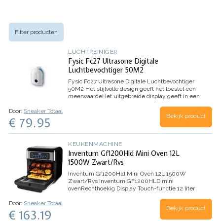
Filter producten
LUCHTREINIGER
Fysic Fc27 Ultrasone Digitale
Luchtbevochtiger 50M2
Fysic Fc27 Ultrasone Digitale Luchtbevochtiger
50M2
Het stijlvolle design geeft het toestel een
meerwaarde
Het uitgebreide display geeft in een
oogopslag de instelling van de luchtbevochtiger
Door:
Sneaker Totaal
Het geavanceerde filterpatroon…
Bekijk product
€ 79.95
KEUKENMACHINE
Inventum Gf1200Hld Mini Oven 12L
1500W Zwart/Rvs
Inventum Gf1200Hld Mini Oven 12L 1500W
Zwart/Rvs
Inventum GF1200HLD mini
oven
Rechthoekig
Display
Touch-functie
12 liter
capaciteit
Temperatuur instelbaar minimaal:
Door:
Sneaker Totaal
80°C, maximaal: 200°C
Bakken,…
Bekijk product
€ 163.19