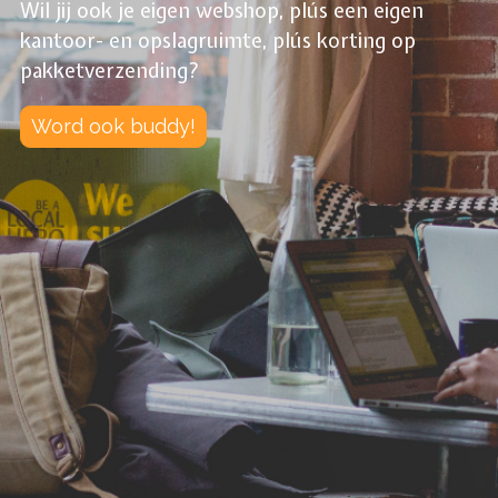
Wil jij ook je eigen webshop, plús een eigen
kantoor- en opslagruimte, plús korting op
pakketverzending?
Word ook buddy!