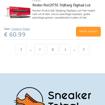
FÖHN
Revlon Rvst2175E Stijltang Digitaal Lcd
Revlon Rvst2175E Stijltang Digitaal Lcd
Het maakt
niet uit of een vrouw prachtige kapsels, grote,
prachtige golven, opvallende krullen of het
perfecte modeaccessoire als hoogtepunt voor
haar look wil - Revlon heeft er het juiste…
Door:
Sneaker Totaal
Bekijk product
€ 60.99
Paginering
…
…
Page
2
Huidige
3
Page
4
pagina