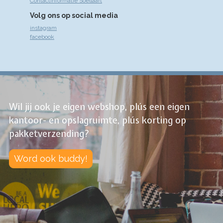
Contactinformatie Soellaart
Volg ons op social media
instagram
facebook
Wil jij ook je eigen webshop, plús een eigen
kantoor- en opslagruimte, plús korting op
pakketverzending?
Word ook buddy!