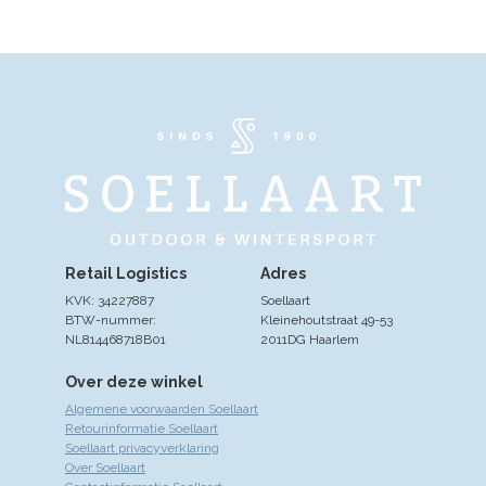
Retail Logistics
Adres
KVK: 34227887
Soellaart
BTW-nummer:
Kleinehoutstraat 49-53
NL814468718B01
2011DG Haarlem
Over deze winkel
Algemene voorwaarden Soellaart
Retourinformatie Soellaart
Soellaart privacyverklaring
Over Soellaart