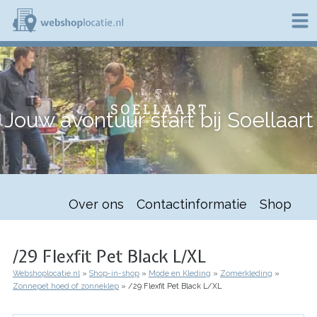
Overslaan
en
naar
de
W
inhoud
e
gaan
b
s
h
Jouw avontuur start bij Soellaart
o
p
l
o
c
a
t
Over ons
Contactinformatie
Shop
i
e
.
n
/29 Flexfit Pet Black L/XL
l
Webshoplocatie.nl
Shop-in-shop
Mode en Kleding
Zomerkleding
Kruimelpad
Zonnepet hoed of zonneklep
/29 Flexfit Pet Black L/XL