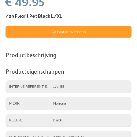
€ 49.95
/29 Flexfit Pet Black L/XL
Ga naar de webshop
Productbeschrijving
Producteigenschappen
INTERNE REFERENTIE
177388
MERK
Norrona
KLEUR
black
MPN (MANUFACTURER
3420-18-7700*L/XL