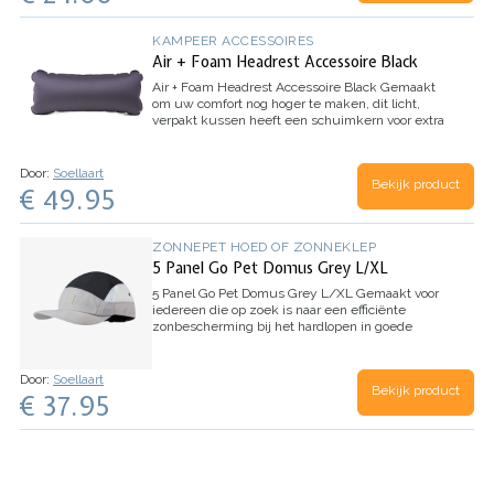
KAMPEER ACCESSOIRES
Air + Foam Headrest Accessoire Black
Air + Foam Headrest Accessoire Black
Gemaakt
om uw comfort nog hoger te maken, dit licht,
verpakt kussen heeft een schuimkern voor extra
ondersteuning. Ontworpen om te werken met
HELINOX's Tall-Back-stoelen, het is een
noodzakelijk…
Door:
Soellaart
Bekijk product
€ 49.95
ZONNEPET HOED OF ZONNEKLEP
5 Panel Go Pet Domus Grey L/XL
5 Panel Go Pet Domus Grey L/XL
Gemaakt voor
iedereen die op zoek is naar een efficiënte
zonbescherming bij het hardlopen in goede
weersomstandigheden. De Run Cap biedt alle
basisfuncties en een verscheidenheid aan stijlen
om te…
Door:
Soellaart
Bekijk product
€ 37.95