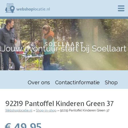
Overslaan
en
naar
de
W
inhoud
e
gaan
b
s
h
Jouw avontuur start bij Soellaart
o
p
l
o
c
a
t
Over ons
Contactinformatie
Shop
i
e
.
n
92219 Pantoffel Kinderen Green 37
l
Webshoplocatie.nl
Shop-in-shop
92219 Pantoffel Kinderen Green 37
Kruimelpad
€ 49.95