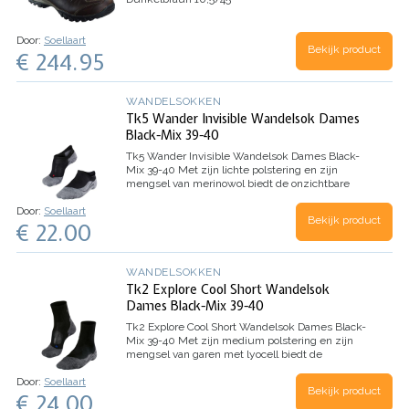
Door:
Soellaart
Bekijk product
€ 244.95
WANDELSOKKEN
Tk5 Wander Invisible Wandelsok Dames
Black-Mix 39-40
Tk5 Wander Invisible Wandelsok Dames Black-
Mix 39-40
Met zijn lichte polstering en zijn
mengsel van merinowol biedt de onzichtbare
wandelsok TK5 Invisible een goed schoencontact
Door:
Soellaart
en een goede warmte-isolatie tijdens citytrips of
Bekijk product
€ 22.00
vrijetijdsactiviteiten.…
WANDELSOKKEN
Tk2 Explore Cool Short Wandelsok
Dames Black-Mix 39-40
Tk2 Explore Cool Short Wandelsok Dames Black-
Mix 39-40
Met zijn medium polstering en zijn
mengsel van garen met lyocell biedt de
enkelhoge wandelsok TK2 short Cool maximaal
Door:
Soellaart
comfort en comfortabele ventilatie tijdens
Bekijk product
€ 24.00
wandelingen op eenvoudig terrein,…