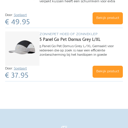
verpakt kussen heeft een schuimkern voor extra
ondersteuning. Ontworpen om te werken met
HELINOX's Tall-Back-stoelen, het is een
noodzakelijk…
Door:
Soellaart
Bekijk product
€ 49.95
ZONNEPET HOED OF ZONNEKLEP
5 Panel Go Pet Domus Grey L/XL
5 Panel Go Pet Domus Grey L/XL
Gemaakt voor
iedereen die op zoek is naar een efficiënte
zonbescherming bij het hardlopen in goede
weersomstandigheden. De Run Cap biedt alle
basisfuncties en een verscheidenheid aan stijlen
om te…
Door:
Soellaart
Bekijk product
€ 37.95