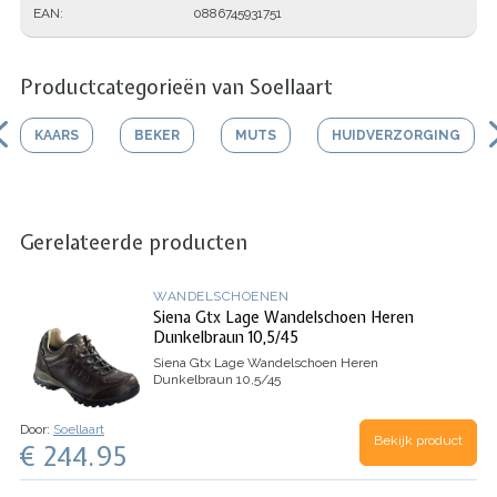
EAN
0886745931751
Productcategorieën van Soellaart
KAARS
BEKER
MUTS
HUIDVERZORGING
Gerelateerde producten
WANDELSCHOENEN
Siena Gtx Lage Wandelschoen Heren
Dunkelbraun 10,5/45
Siena Gtx Lage Wandelschoen Heren
Dunkelbraun 10,5/45
Door:
Soellaart
Bekijk product
€ 244.95