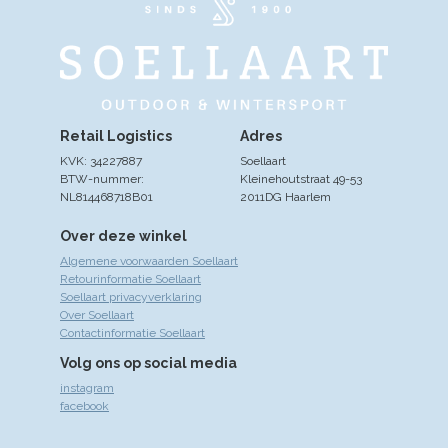
Retail Logistics
Adres
KVK: 34227887
Soellaart
BTW-nummer:
Kleinehoutstraat 49-53
NL814468718B01
2011DG Haarlem
Over deze winkel
Algemene voorwaarden Soellaart
Retourinformatie Soellaart
Soellaart privacyverklaring
Over Soellaart
Contactinformatie Soellaart
Volg ons op social media
instagram
facebook