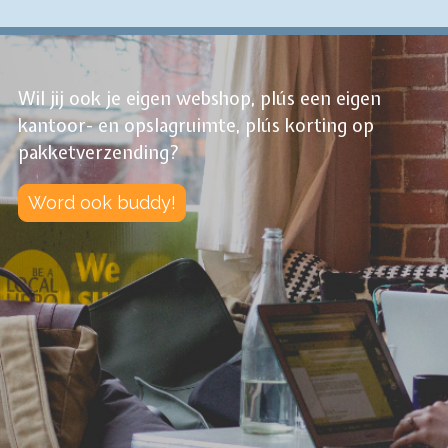
Wil jij ook je eigen webshop, plús een eigen
kantoor- en opslagruimte, plús korting op
pakketverzending?
Word ook buddy!