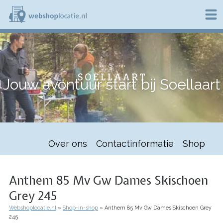
Overslaan
en
naar
de
W
inhoud
e
gaan
b
s
h
Jouw avontuur start bij Soellaart
o
p
l
o
c
a
t
Over ons
Contactinformatie
Shop
i
e
.
n
Anthem 85 Mv Gw Dames Skischoen
l
Grey 245
Webshoplocatie.nl
Shop-in-shop
Anthem 85 Mv Gw Dames Skischoen Grey
Kruimelpad
245