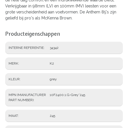
Verkrijgbaar in 98mm (LV) en 100mm (MV) leesten voor een
grote verscheidenheid aan voetvormen. De Anthem 85's zijn
geliefd bij pro's als McKenna Brown.
Producteigenschappen
INTERNE REFERENTIE
34342
MERK
K2
KLEUR
grey
MPN (MANUFACTURER
10F2400.1.G-Grey*245
PART NUMBER)
MAAT
245