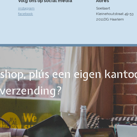
Volg ons op social media
Adres
instagram
Soellaart
facebook
Kleinehoutstraat 49-53
2011DG Haarlem
ebshop, plús een eigen kanto
tverzending?