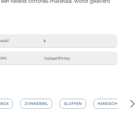
n flexibel softshell-materiaal. Wordt geleverd
MAAT
8
EAN
7332540671253
LBOX
ZONNEBRIL
SLOFFEN
HANDSCHOENEN