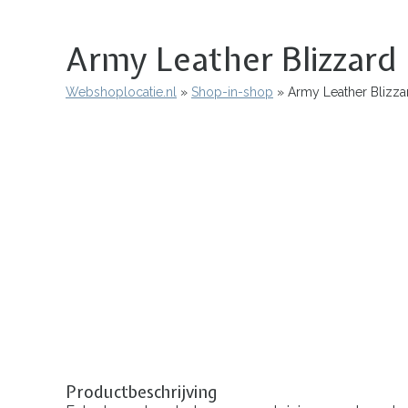
Army Leather Blizzard
Webshoplocatie.nl
Shop-in-shop
Army Leather Blizza
Kruimelpad
Productbeschrijving