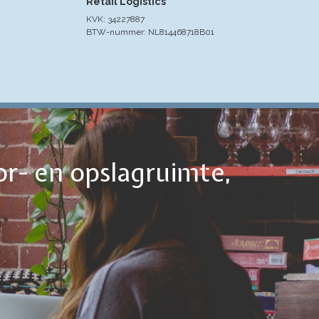
Retail Logistics
KVK: 34227887
BTW-nummer: NL814468718B01
or- en opslagruimte,