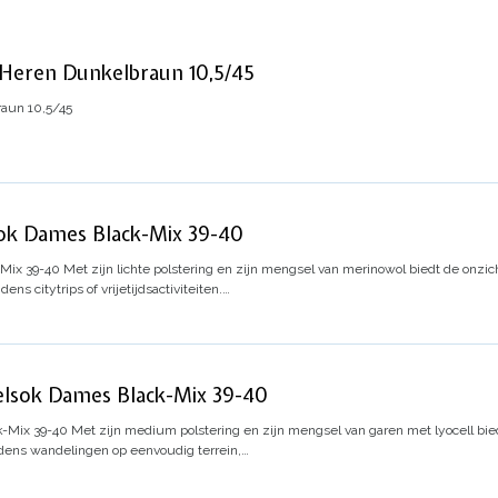
 Heren Dunkelbraun 10,5/45
aun 10,5/45
ok Dames Black-Mix 39-40
-Mix 39-40
Met zijn lichte polstering en zijn mengsel van merinowol biedt de onzi
ns citytrips of vrijetijdsactiviteiten.…
elsok Dames Black-Mix 39-40
k-Mix 39-40
Met zijn medium polstering en zijn mengsel van garen met lyocell bi
ijdens wandelingen op eenvoudig terrein,…