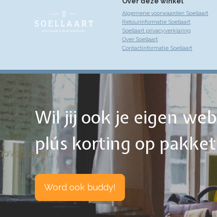
Over deze winkel
Algemene voorwaarden Soellaart
Retourinformatie Soellaart
Soellaart privacyverklaring
Over Soellaart
Contactinformatie Soellaart
Wil jij ook je eigen w
plús korting op pakke
Word ook buddy!