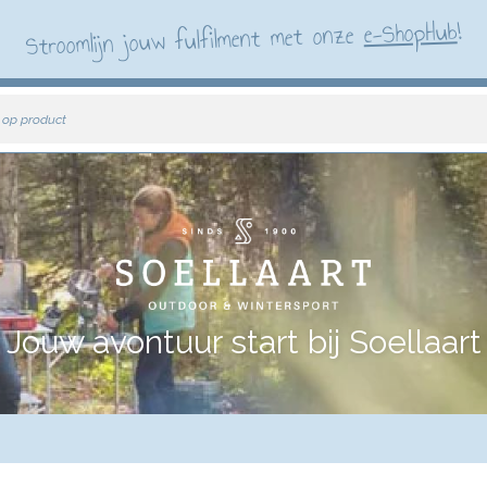
!
e-ShopHub
Stroomlijn jouw fulfilment met onze
 op product
Jouw avontuur start bij Soellaart