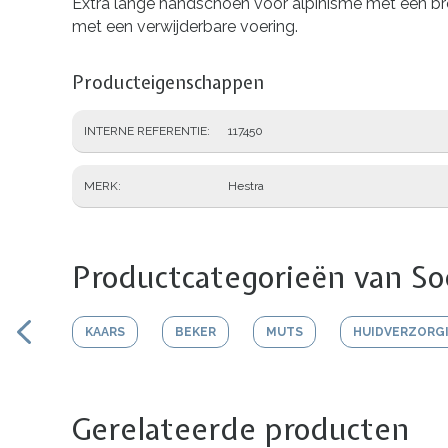
Extra lange handschoen voor alpinisme met een br
met een verwijderbare voering.
Producteigenschappen
INTERNE REFERENTIE
117450
MERK
Hestra
Productcategorieën van Soe
KAARS
BEKER
MUTS
HUIDVERZORG
Gerelateerde producten