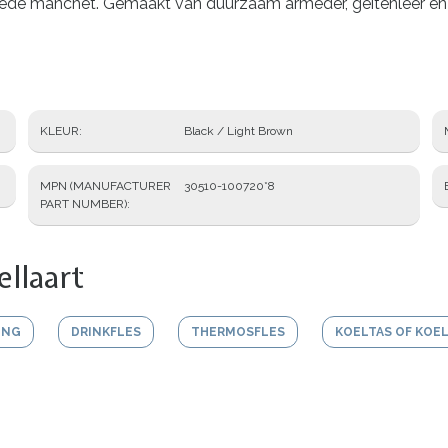
ede manchet. Gemaakt van duurzaam armeder, geitenleer en ee
KLEUR
Black / Light Brown
MPN (MANUFACTURER
30510-100720*8
PART NUMBER)
llaart
ING
DRINKFLES
THERMOSFLES
KOELTAS OF KOE