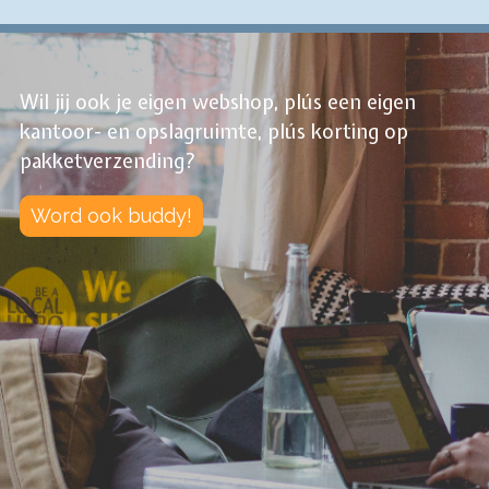
Wil jij ook je eigen webshop, plús een eigen
kantoor- en opslagruimte, plús korting op
pakketverzending?
Word ook buddy!