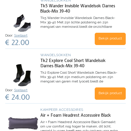
WANDELSOKKEN
Tk5 Wander Invisible Wandelsok Dames
Black-Mix 39-40
Tk5 Wander Invisible Wandelsok Dames Black-
Mix 39-40
Met zijn lichte polstering en zijn
mengsel van merinowol biedt de onzichtbare
wandelsok TK5 Invisible een goed schoencontact
Door:
Soellaart
en een goede warmte-isolatie tijdens citytrips of
Bekijk product
€ 22.00
vrijetijdsactiviteiten.…
WANDELSOKKEN
Tk2 Explore Cool Short Wandelsok
Dames Black-Mix 39-40
Tk2 Explore Cool Short Wandelsok Dames Black-
Mix 39-40
Met zijn medium polstering en zijn
mengsel van garen met lyocell biedt de
enkelhoge wandelsok TK2 short Cool maximaal
Door:
Soellaart
comfort en comfortabele ventilatie tijdens
Bekijk product
€ 24.00
wandelingen op eenvoudig terrein,…
KAMPEER ACCESSOIRES
Air + Foam Headrest Accessoire Black
Air + Foam Headrest Accessoire Black
Gemaakt
om uw comfort nog hoger te maken, dit licht,
verpakt kussen heeft een schuimkern voor extra