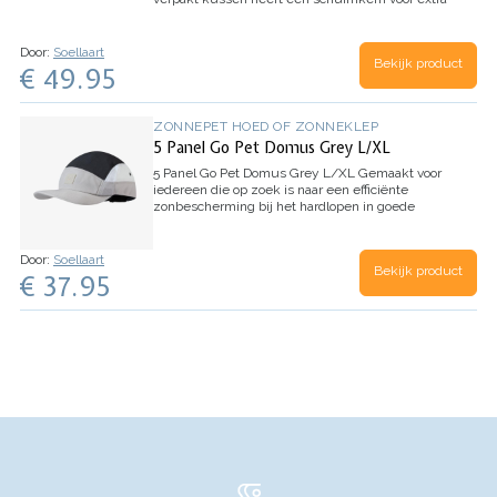
ondersteuning. Ontworpen om te werken met
HELINOX's Tall-Back-stoelen, het is een
noodzakelijk…
Door:
Soellaart
Bekijk product
€ 49.95
ZONNEPET HOED OF ZONNEKLEP
5 Panel Go Pet Domus Grey L/XL
5 Panel Go Pet Domus Grey L/XL
Gemaakt voor
iedereen die op zoek is naar een efficiënte
zonbescherming bij het hardlopen in goede
weersomstandigheden. De Run Cap biedt alle
basisfuncties en een verscheidenheid aan stijlen
om te…
Door:
Soellaart
Bekijk product
€ 37.95