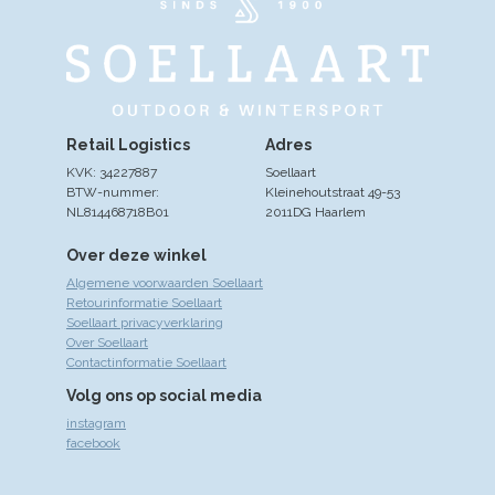
Retail Logistics
Adres
KVK: 34227887
Soellaart
BTW-nummer:
Kleinehoutstraat 49-53
NL814468718B01
2011DG Haarlem
Over deze winkel
Algemene voorwaarden Soellaart
Retourinformatie Soellaart
Soellaart privacyverklaring
Over Soellaart
Contactinformatie Soellaart
Volg ons op social media
instagram
facebook