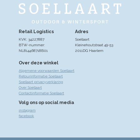
Retail Logistics
Adres
KVK: 34227887
Soellaart
BTW-nummer:
Kleinehoutstraat 49-53
NL814468718B01
2011DG Haarlem
Over deze winkel
Algemene voorwaarden Soellaart
Retourinformatie Soellaart
Soellaart privacyverklaring
Over Soellaart
Contactinformatie Soellaart
Volg ons op social media
instagram
facebook