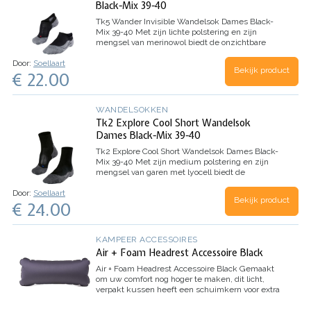
Black-Mix 39-40
Tk5 Wander Invisible Wandelsok Dames Black-
Mix 39-40
Met zijn lichte polstering en zijn
mengsel van merinowol biedt de onzichtbare
wandelsok TK5 Invisible een goed schoencontact
Door:
Soellaart
en een goede warmte-isolatie tijdens citytrips of
Bekijk product
€ 22.00
vrijetijdsactiviteiten.…
WANDELSOKKEN
Tk2 Explore Cool Short Wandelsok
Dames Black-Mix 39-40
Tk2 Explore Cool Short Wandelsok Dames Black-
Mix 39-40
Met zijn medium polstering en zijn
mengsel van garen met lyocell biedt de
enkelhoge wandelsok TK2 short Cool maximaal
Door:
Soellaart
comfort en comfortabele ventilatie tijdens
Bekijk product
€ 24.00
wandelingen op eenvoudig terrein,…
KAMPEER ACCESSOIRES
Air + Foam Headrest Accessoire Black
Air + Foam Headrest Accessoire Black
Gemaakt
om uw comfort nog hoger te maken, dit licht,
verpakt kussen heeft een schuimkern voor extra
ondersteuning. Ontworpen om te werken met
HELINOX's Tall-Back-stoelen, het is een