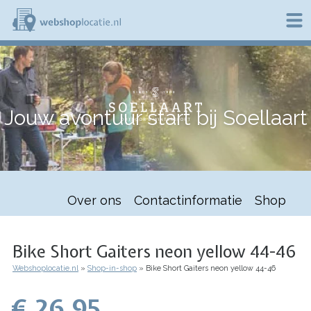
Overslaan
en
naar
de
W
inhoud
e
gaan
b
s
h
Jouw avontuur start bij Soellaart
o
p
l
o
c
a
t
Over ons
Contactinformatie
Shop
i
e
.
n
Bike Short Gaiters neon yellow 44-46
l
Webshoplocatie.nl
Shop-in-shop
Bike Short Gaiters neon yellow 44-46
Kruimelpad
€ 26.95