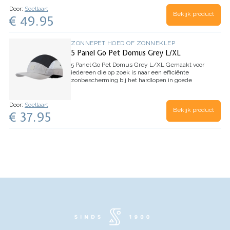
noodzakelijk…
Door:
Soellaart
Bekijk product
€ 49.95
ZONNEPET HOED OF ZONNEKLEP
5 Panel Go Pet Domus Grey L/XL
5 Panel Go Pet Domus Grey L/XL
Gemaakt voor
iedereen die op zoek is naar een efficiënte
zonbescherming bij het hardlopen in goede
weersomstandigheden. De Run Cap biedt alle
basisfuncties en een verscheidenheid aan stijlen
om te…
Door:
Soellaart
Bekijk product
€ 37.95