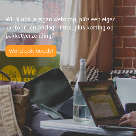
Wil jij ook je eigen webshop, plús een eigen
kantoor- en opslagruimte, plús korting op
pakketverzending?
Word ook buddy!