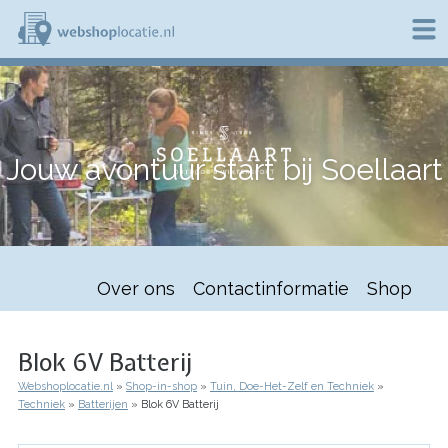
Overslaan
en
naar
de
W
inhoud
e
gaan
b
s
h
Jouw avontuur start bij Soellaart
o
p
l
o
c
a
t
Over ons
Contactinformatie
Shop
i
e
.
n
Blok 6V Batterij
l
Webshoplocatie.nl
Shop-in-shop
Tuin, Doe-Het-Zelf en Techniek
Kruimelpad
Techniek
Batterijen
Blok 6V Batterij