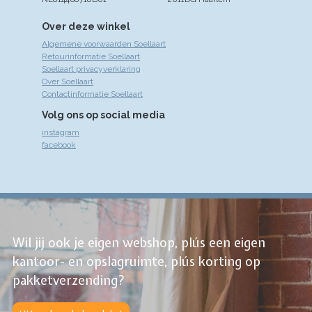
Over deze winkel
Algemene voorwaarden Soellaart
Retourinformatie Soellaart
Soellaart privacyverklaring
Over Soellaart
Contactinformatie Soellaart
Volg ons op social media
instagram
facebook
Wil jij ook je eigen webshop, plús een eigen
kantoor- en opslagruimte, plús korting op
pakketverzending?