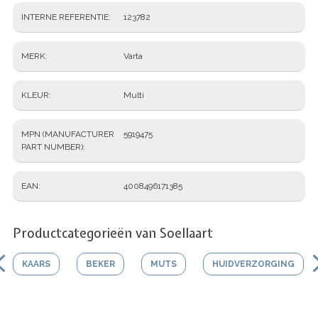
INTERNE REFERENTIE
123782
MERK
Varta
KLEUR
Multi
MPN (MANUFACTURER
5919475
PART NUMBER)
EAN
4008496171385
Productcategorieën van Soellaart
KAARS
BEKER
MUTS
HUIDVERZORGING