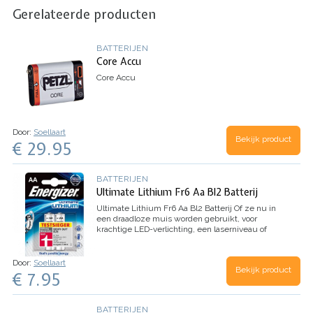
Gerelateerde producten
BATTERIJEN
Core Accu
Core Accu
Door:
Soellaart
Bekijk product
€ 29.95
BATTERIJEN
Ultimate Lithium Fr6 Aa Bl2 Batterij
Ultimate Lithium Fr6 Aa Bl2 Batterij
Of ze nu in
een draadloze muis worden gebruikt, voor
krachtige LED-verlichting, een laserniveau of
stud finder, Energizer® Ultimate Lithium ™ -
batterijen helpen u om aan het werk te blijven.
Door:
Soellaart
Bekijk product
€ 7.95
BATTERIJEN