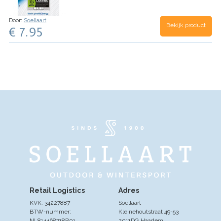
stud finder, Energizer® Ultimate Lithium ™ -
batterijen helpen u om aan het werk te blijven.
Door:
Soellaart
Bekijk product
€ 7.95
Retail Logistics
Adres
KVK: 34227887
Soellaart
BTW-nummer:
Kleinehoutstraat 49-53
NL814468718B01
2011DG Haarlem