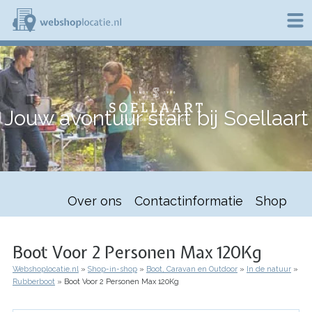
Overslaan
en
naar
de
W
inhoud
e
gaan
b
s
h
Jouw avontuur start bij Soellaart
o
p
l
o
c
a
t
Over ons
Contactinformatie
Shop
i
e
.
n
Boot Voor 2 Personen Max 120Kg
l
Webshoplocatie.nl
Shop-in-shop
Boot, Caravan en Outdoor
In de natuur
Kruimelpad
Rubberboot
Boot Voor 2 Personen Max 120Kg