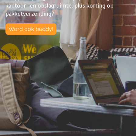
kantoor- en opslagruimte, plús korting op
pakketverzending?
Word ook buddy!