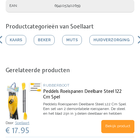
EAN
6941057402659
Productcategorieën van Soellaart
KAARS
BEKER
MUTS
HUIDVERZORGING
Gerelateerde producten
RUBBERBOOT
Peddels Roeispanen Deelbare Steel 122
Cm Spel
Peddels Roeispanen Deelbare Steel 122 Cm Spel
Een set van 2 demontabele roeispanen. De steel
en het blad zijn in 3 delen deelbaar en hebben
een transportlengte van 75 centimeter.
Door:
Soellaart
Bekijk product
€ 17.95