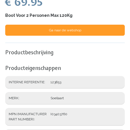
€ 69.95
Boot Voor 2 Personen Max 120Kg
Ga naar de webshop
Productbeschrijving
Producteigenschappen
INTERNE REFERENTIE
123853
MERK
Soellaart
MPN (MANUFACTURER
I03403760
PART NUMBER)