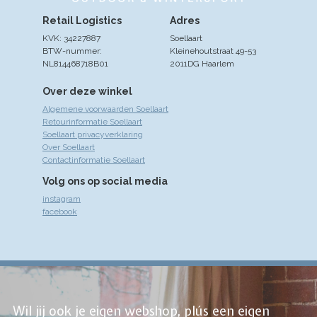
Retail Logistics
Adres
KVK: 34227887
Soellaart
BTW-nummer:
Kleinehoutstraat 49-53
NL814468718B01
2011DG Haarlem
Over deze winkel
Algemene voorwaarden Soellaart
Retourinformatie Soellaart
Soellaart privacyverklaring
Over Soellaart
Contactinformatie Soellaart
Volg ons op social media
instagram
facebook
Wil jij ook je eigen webshop, plús een eigen