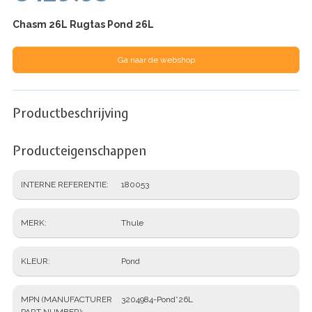
Chasm 26L Rugtas Pond 26L
Ga naar de webshop
Productbeschrijving
Producteigenschappen
INTERNE REFERENTIE
180053
MERK
Thule
KLEUR
Pond
MPN (MANUFACTURER
3204984-Pond*26L
PART NUMBER)