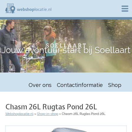
Overslaan
en
naar
de
W
inhoud
e
gaan
b
s
h
Jouw avontuur start bij Soellaart
o
p
l
o
c
a
t
Over ons
Contactinformatie
Shop
i
e
.
n
Chasm 26L Rugtas Pond 26L
l
Webshoplocatie.nl
Shop-in-shop
Chasm 26L Rugtas Pond 26L
Kruimelpad