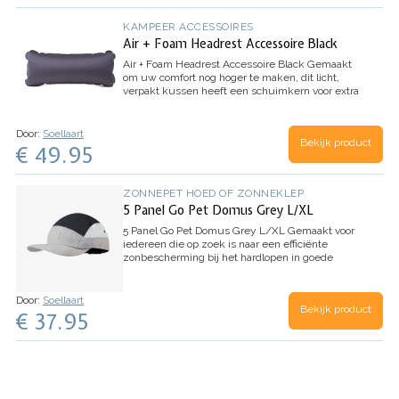
KAMPEER ACCESSOIRES
Air + Foam Headrest Accessoire Black
Air + Foam Headrest Accessoire Black
Gemaakt
om uw comfort nog hoger te maken, dit licht,
verpakt kussen heeft een schuimkern voor extra
ondersteuning. Ontworpen om te werken met
HELINOX's Tall-Back-stoelen, het is een
noodzakelijk…
Door:
Soellaart
Bekijk product
€ 49.95
ZONNEPET HOED OF ZONNEKLEP
5 Panel Go Pet Domus Grey L/XL
5 Panel Go Pet Domus Grey L/XL
Gemaakt voor
iedereen die op zoek is naar een efficiënte
zonbescherming bij het hardlopen in goede
weersomstandigheden. De Run Cap biedt alle
basisfuncties en een verscheidenheid aan stijlen
om te…
Door:
Soellaart
Bekijk product
€ 37.95