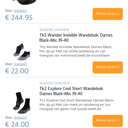
Door:
Soellaart
Bekijk product
€ 244.95
WANDELSOKKEN
Tk5 Wander Invisible Wandelsok Dames
Black-Mix 39-40
Tk5 Wander Invisible Wandelsok Dames Black-
Mix 39-40
Met zijn lichte polstering en zijn
mengsel van merinowol biedt de onzichtbare
wandelsok TK5 Invisible een goed schoencontact
Door:
Soellaart
en een goede warmte-isolatie tijdens citytrips of
Bekijk product
€ 22.00
vrijetijdsactiviteiten.…
WANDELSOKKEN
Tk2 Explore Cool Short Wandelsok
Dames Black-Mix 39-40
Tk2 Explore Cool Short Wandelsok Dames Black-
Mix 39-40
Met zijn medium polstering en zijn
mengsel van garen met lyocell biedt de
enkelhoge wandelsok TK2 short Cool maximaal
Door:
Soellaart
comfort en comfortabele ventilatie tijdens
Bekijk product
€ 24.00
wandelingen op eenvoudig terrein,…