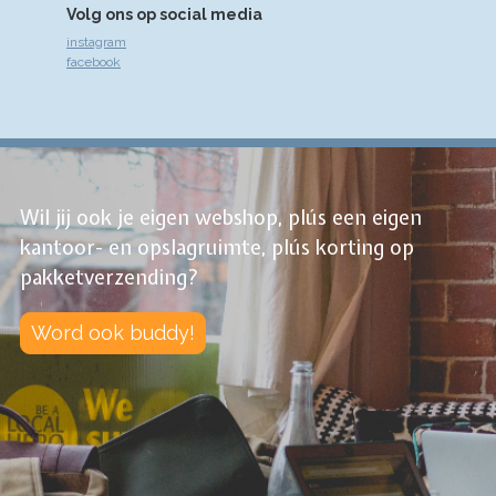
Volg ons op social media
instagram
facebook
Wil jij ook je eigen webshop, plús een eigen
kantoor- en opslagruimte, plús korting op
pakketverzending?
Word ook buddy!