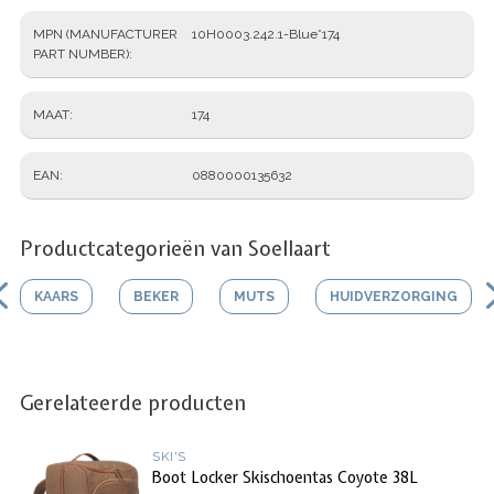
MPN (MANUFACTURER
10H0003.242.1-Blue*174
PART NUMBER)
MAAT
174
EAN
0880000135632
Productcategorieën van Soellaart
KAARS
BEKER
MUTS
HUIDVERZORGING
Gerelateerde producten
SKI'S
Boot Locker Skischoentas Coyote 38L