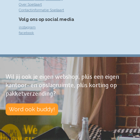
Over Soellaart
Contactinformatie Soellaart
Volg ons op social media
instagram
facebook
Wil jij ook je eigen webshop, plús een eigen
kantoor- en opslagruimte, plús korting op
pakketverzending?
Word ook buddy!