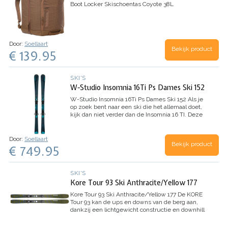
Boot Locker Skischoentas Coyote 38L
Door:
Soellaart
Bekijk product
€ 139.95
SKI'S
W-Studio Insomnia 16Ti Ps Dames Ski 152
W-Studio Insomnia 16Ti Ps Dames Ski 152
Als je
op zoek bent naar een ski die het allemaal doet,
kijk dan niet verder dan de Insomnia 16 TI. Deze
ski pakt het allemaal in met zijn functierijke ski
ontwerp voor moeiteloos skiën met…
Door:
Soellaart
Bekijk product
€ 749.95
SKI'S
Kore Tour 93 Ski Anthracite/Yellow 177
Kore Tour 93 Ski Anthracite/Yellow 177
De KORE
Tour 93 kan de ups en downs van de berg aan,
dankzij een lichtgewicht constructie en downhill
prestaties. De combinatie van Graphene en
carbon in een sandwich constructie voegt kracht