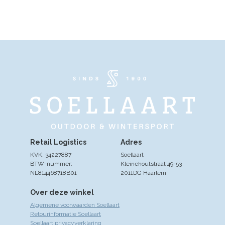
Retail Logistics
Adres
KVK: 34227887
Soellaart
BTW-nummer:
Kleinehoutstraat 49-53
NL814468718B01
2011DG Haarlem
Over deze winkel
Algemene voorwaarden Soellaart
Retourinformatie Soellaart
Soellaart privacyverklaring