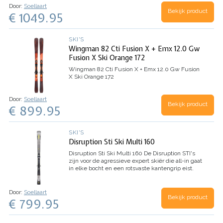
toe…
Door:
Soellaart
Bekijk product
€ 1049.95
SKI'S
Wingman 82 Cti Fusion X + Emx 12.0 Gw
Fusion X Ski Orange 172
Wingman 82 Cti Fusion X + Emx 12.0 Gw Fusion
X Ski Orange 172
Door:
Soellaart
Bekijk product
€ 899.95
SKI'S
Disruption Sti Ski Multi 160
Disruption Sti Ski Multi 160
De Disruption STI's
zijn voor de agressieve expert skiër die all-in gaat
in elke bocht en een rotsvaste kantengrip eist.
De Disruption STI maakt gebruik van een
strakkere draaicirkel voor extra…
Door:
Soellaart
Bekijk product
€ 799.95