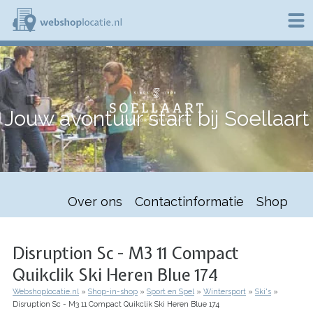
Overslaan
en
naar
de
W
inhoud
e
gaan
b
s
h
Jouw avontuur start bij Soellaart
o
p
l
o
c
a
t
Over ons
Contactinformatie
Shop
i
e
.
n
Disruption Sc - M3 11 Compact
l
Quikclik Ski Heren Blue 174
Webshoplocatie.nl
Shop-in-shop
Sport en Spel
Wintersport
Ski's
Kruimelpad
Disruption Sc - M3 11 Compact Quikclik Ski Heren Blue 174