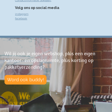
Contactinformatie Soellaart
Volg ons op social media
instagram
facebook
Wil jij ook je eigen webshop, plús een eigen
kantoor- en opslagruimte, plús korting op
pakketverzending?
Word ook buddy!