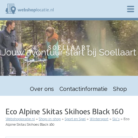
Overslaan
en
naar
de
W
inhoud
e
gaan
b
s
h
Jouw avontuur start bij Soellaart
o
p
l
o
c
a
t
Over ons
Contactinformatie
Shop
i
e
.
n
Eco Alpine Skitas Skihoes Black 160
l
Webshoplocatie.nl
Shop-in-shop
Sport en Spel
Wintersport
Ski's
Eco
Kruimelpad
Alpine Skitas Skihoes Black 160