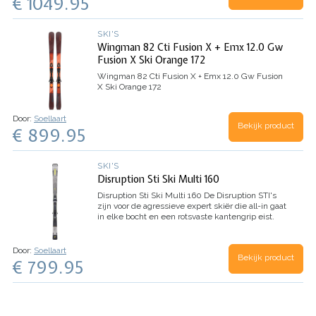
€ 1049.95
SKI'S
Wingman 82 Cti Fusion X + Emx 12.0 Gw
Fusion X Ski Orange 172
Wingman 82 Cti Fusion X + Emx 12.0 Gw Fusion
X Ski Orange 172
Door:
Soellaart
Bekijk product
€ 899.95
SKI'S
Disruption Sti Ski Multi 160
Disruption Sti Ski Multi 160
De Disruption STI's
zijn voor de agressieve expert skiër die all-in gaat
in elke bocht en een rotsvaste kantengrip eist.
De Disruption STI maakt gebruik van een
strakkere draaicirkel voor extra…
Door:
Soellaart
Bekijk product
€ 799.95