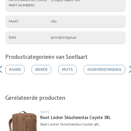
PART NUMBER)
MAAT
160
EAN
9002972755040
Productcategorieën van Soellaart
KAARS
BEKER
MUTS
HUIDVERZORGING
Gerelateerde producten
SKI'S
Boot Locker Skischoentas Coyote 38L
Boot Locker Skischoentas Coyote 38L