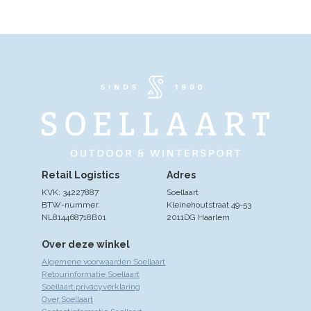
Retail Logistics
Adres
KVK: 34227887
Soellaart
BTW-nummer:
Kleinehoutstraat 49-53
NL814468718B01
2011DG Haarlem
Over deze winkel
Algemene voorwaarden Soellaart
Retourinformatie Soellaart
Soellaart privacyverklaring
Over Soellaart