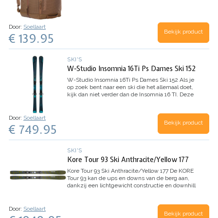
Door:
Soellaart
Bekijk product
€ 139.95
SKI'S
W-Studio Insomnia 16Ti Ps Dames Ski 152
W-Studio Insomnia 16Ti Ps Dames Ski 152
Als je
op zoek bent naar een ski die het allemaal doet,
kijk dan niet verder dan de Insomnia 16 TI. Deze
ski pakt het allemaal in met zijn functierijke ski
ontwerp voor moeiteloos skiën met…
Door:
Soellaart
Bekijk product
€ 749.95
SKI'S
Kore Tour 93 Ski Anthracite/Yellow 177
Kore Tour 93 Ski Anthracite/Yellow 177
De KORE
Tour 93 kan de ups en downs van de berg aan,
dankzij een lichtgewicht constructie en downhill
prestaties. De combinatie van Graphene en
carbon in een sandwich constructie voegt kracht
toe…
Door:
Soellaart
Bekijk product