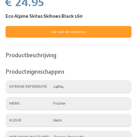
€ 24.95
Eco Alpine Skitas Skihoes Black 160
Ga naar de webshop
Productbeschrijving
Producteigenschappen
INTERNE REFERENTIE
24864
MERK
Fischer
KLEUR
black
MPN (MANUFACTURER
Z10922-Black*160