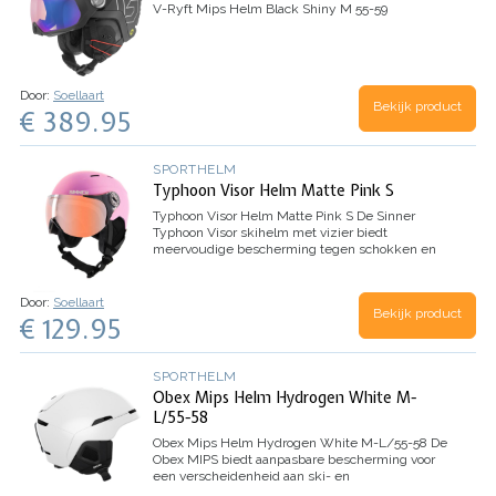
V-Ryft Mips Helm Black Shiny M 55-59
Door:
Soellaart
Bekijk product
€ 389.95
SPORTHELM
Typhoon Visor Helm Matte Pink S
Typhoon Visor Helm Matte Pink S
De Sinner
Typhoon Visor skihelm met vizier biedt
meervoudige bescherming tegen schokken en
stoten door de speciale S-IMPACT+®-
binnenschaal. Deze freeride helm met ABS-
technologie heeft een sterke…
Door:
Soellaart
Bekijk product
€ 129.95
SPORTHELM
Obex Mips Helm Hydrogen White M-
L/55-58
Obex Mips Helm Hydrogen White M-L/55-58
De
Obex MIPS biedt aanpasbare bescherming voor
een verscheidenheid aan ski- en
snowboardstijlen, is lichtgewicht en goed