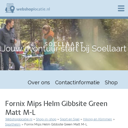
Overslaan
en
naar
de
W
inhoud
e
gaan
b
s
h
Jouw avontuur start bij Soellaart
o
p
l
o
c
a
t
Over ons
Contactinformatie
Shop
i
e
.
n
Fornix Mips Helm Gibbsite Green
l
Matt M-L
Webshoplocatie.nl
Shop-in-shop
Sport en Spel
Hiking en Klimmen
Kruimelpad
Sporthelm
Fornix Mips Helm Gibbsite Green Matt M-L