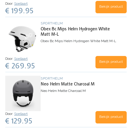
Door:
Soellaart
geventileerd, waardoor het ideaal is voor de hele
Bekijk product
€ 199.95
dag, all-mountain gebruik.…
SPORTHELM
Obex Bc Mips Helm Hydrogen White
Matt M-L
Obex Bc Mips Helm Hydrogen White Matt M-L
Door:
Soellaart
Bekijk product
€ 269.95
SPORTHELM
Neo Helm Matte Charcoal M
Neo Helm Matte Charcoal M
Door:
Soellaart
Bekijk product
€ 129.95