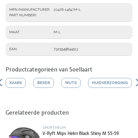
MPN (MANUFACTURER
10476-1464*M-L
PART NUMBER)
MAAT
M-L
EAN
7325549844513
Productcategorieën van Soellaart
KAARS
BEKER
MUTS
HUIDVERZORGING
Gerelateerde producten
SPORTHELM
V-Ryft Mips Helm Black Shiny M 55-59