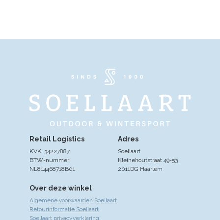
Retail Logistics
Adres
KVK: 34227887
Soellaart
BTW-nummer:
Kleinehoutstraat 49-53
NL814468718B01
2011DG Haarlem
Over deze winkel
Algemene voorwaarden Soellaart
Retourinformatie Soellaart
Soellaart privacyverklaring