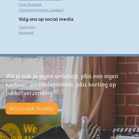
Over Soellaart
Contactinformatie Soellaart
Volg ons op social media
instagram
facebook
Wil jij ook je eigen webshop, plús een eigen
kantoor- en opslagruimte, plús korting op
pakketverzending?
Word ook buddy!